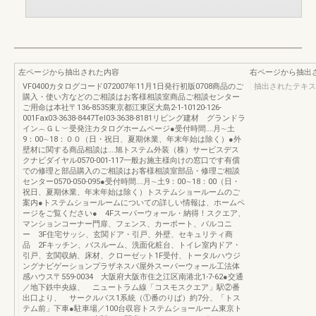
左ページから抽出された内容
右ページから抽出
VF0400カタログコード072007年11月1日発行初版0708商品のご
抽出されたテキス
購入・使い方などのご相談はお客様相談室商品ご相談センター
ご用命は本社〒136-8535東京都江東区大島2-1-10120-126-
001Fax03-3638-8447Tel03-3638-8181リビング建材 グランドラ
イン︵ＧＬ︶受発注カタログホームページ●受付時間‥‥月∼土
9：00∼18：００（日・祝日、夏期休業、年末年始は除く）●外
壁材に関する商品相談は‥‥旭トステム外装（株）サービスデス
クナビダイヤル0570-001-117一般お施主様向けの窓口です有償
での修理と部品購入のご相談はお客様相談室部品・修理ご相談
センター0570-050-095●受付時間‥‥月∼土9：00∼18：00（日・
祝日、夏期休業、年末年始は除く）トステムショールームのご
案内●トステムショールームについての詳しい情報は、ホームペ
ージをご覧ください● 4Fスーパーウォール・納得！スクエア、
マンションコーナー門扉、フェンス、カーポート、バルコニ
ー 3F住宅サッシ、玄関ドア・引戸、外壁、セキュリティ商
品 2Fキッチン、バスルーム、洗面化粧台、トイレ室内ドア・
引戸、玄関収納、床材、クローゼット1F受付、トータルハウジ
ングナビゲーションプラザネスパ屋外スーパーウォール工法体
感ハウス〒559-0034 大阪府大阪市住之江区南港北1-7-62●交通
／地下鉄中央線、 ニュートラム線「コスモスクエア」駅②番
出口より、 サークルバス1系統（①番のりば）約7分、「トス
テム前」下車●駐車場／100台収容トステムショールーム東京ト