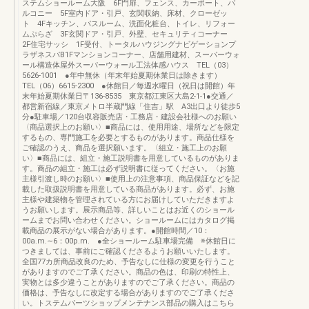
ステムショールーム大阪 6F門扉、フェンス、カーポート、バ
ルコニー 5F室内ドア・引戸、玄関収納、床材、クローゼッ
ト 4Fキッチン、バスルーム、洗面化粧台、トイレ、リフォー
ムぷらざ 3F玄関ドア・引戸、外壁、セキュリティコーナー
2F住宅サッシ 1F受付、トータルハウジングナビゲーションプ
ラザネスパB1Fマンションコーナー、店舗用建材、スーパーウォ
ール構造体屋外スーパーウォール工法体感ハウス TEL（03）
5626-1001 ●年中無休（年末年始夏期休業日は除きます）
TEL（06）6615-2300 ●休館日／毎週水曜日（祝日は開館）年
末年始夏期休業日〒136-8535 東京都江東区大島2-1-1●交通／
都営新宿線／東京メトロ半蔵門線「住吉」駅 A3出口より徒歩5
分●駐車場／120台収容販売店・工務店・建設会社様へのお願い
〈商品選択上のお願い〉■商品には、使用用途、場所などを限定
するもの、専門施工を必要とするものがあります。商品仕様を
ご確認のうえ、商品を選択願います。〈組立・施工上のお願
い〉■商品には、組立・施工説明書を用意しているものがありま
す。商品の組立・施工は必ず説明書に従ってください。〈お施
主様引渡し時のお願い〉■使用上の注意事項、商品保証などを記
載した取扱説明書を用意している商品があります。必ず、お施
主様や建築物を管理されている方にお届けしていただきますよ
うお願いします。展示商品等、詳しいことはお近くのショール
ームまでお問い合わせください。ショールームにはカタログ掲
載商品の展示がない場合があります。●開館時間／10：
00a.m.∼6：00p.m. ●全ショールーム駐車場完備 ※休館日に
つきましては、事前にご確認くださるようお願いいたします。
全国77カ所商品改良のため、予告なしに仕様の変更を行うこと
がありますのでご了承ください。商品の色は、印刷の特性上、
実物とは多少違うことがありますのでご了承ください。商品の
価格は、予告なしに改定する場合がありますのでご了承くださ
い。トステムパーツショップメンテナンス部品の購入はこちら