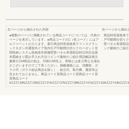
左ページから抽出された内容
右ページから抽出
●複数のページに掲載されている商品コードについては、代表の
商品特長規格表ラ
ページを表示しています。●商品コードの□（色コード）にはア
戸可動間仕切りク
ルファベットが入ります。索引商品特長規格表ラフィスクラシ
壁パネル有償部品
ックモダン共通室内ドア室内引戸可動間仕切りクローゼット玄
ング建材のご紹介
関収納システム収納造作材腰壁壁パネル有償部品特注対応品基
本図納まり図お手入れ方法リビング建材のご紹介用語解説発注
書索引234商品の色は、印刷の特性上、実物とは多少異なる場合
がございますのでご了承ください。掲載価格には、消費税、ガ
ラス代（ガラス組込商品を除く）、組立代、取付費、運賃等は
含まれておりません。商品コード頁商品コード頁商品コード頁
頁商品コード
NZZZ128NZZZ130NZZZ131NZZZ137NZZZ138NZZZ141NZZZ142NZZZ143NZZZ144N