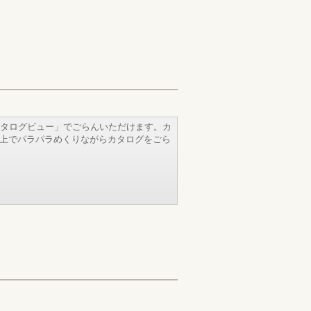
タログビュー」でごらんいただけます。カ
b上でパラパラめくりながらカタログをごら