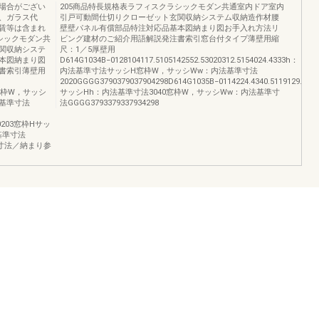
場合がござい
205商品特長規格表ラフィスクラシックモダン共通室内ドア室内
、ガラス代
引戸可動間仕切りクローゼット玄関収納システム収納造作材腰
賃等は含まれ
壁壁パネル有償部品特注対応品基本図納まり図お手入れ方法リ
シックモダン共
ビング建材のご紹介用語解説発注書索引窓台付タイプ薄壁用縮
関収納システ
尺：1／5厚壁用
本図納まり図
D614G1034B−0128104117.5105142552.53020312.5154024.4333h：
書索引薄壁用
内法基準寸法サッシH窓枠W，サッシWw：内法基準寸法
2020GGGG3790379037904298D614G1035B−0114224.4340.5119129.5105
2.5窓枠W，サッシ
サッシHh：内法基準寸法3040窓枠W，サッシWw：内法基準寸
法基準寸法
法GGGG3793379337934298
5320203窓枠Hサッ
基準寸法
本寸法／納まり参