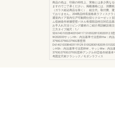
商品の色は、印刷の特性上、実物とは多少異なる
ますのでご了承ください。掲載価格には、消費税
（ガラス組込商品を除く）、組立代、取付費、運
ておりません。204商品特長規格表ラフィスクラ
通室内ドア室内引戸可動間仕切りクローゼット玄
ム収納造作材腰壁壁パネル有償部品特注対応品基
お手入れ方法リビング建材のご紹介用語解説発注
三方タイプ縮尺：1／
5D614G1032B403104117.510552815302031
W202033サッシHh：内法基準寸法窓枠Hw：内
3790G3790G3790G厚壁用
D614G1033B403119129.51052830182039.51
シH5h：内法基準寸法窓枠W，サッシWw：内法
3793G3793G3793G窓枠アングル付②造作材基
考図定尺材クラシック／モダンラフィス