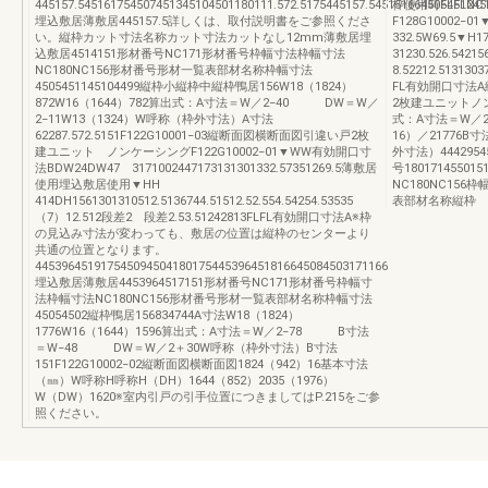
445157.545161754507451345104501180111.572.5175445157.545151664506451245
枠使用時FLFLN
埋込敷居薄敷居445157.5詳しくは、取付説明書をご参照くださ
F128G10002
い。縦枠カット寸法名称カット寸法カットなし12mm薄敷居埋
332.5W69.5▼H1
込敷居4514151形材番号NC171形材番号枠幅寸法枠幅寸法
31230.526.5421
NC180NC156形材番号形材一覧表部材名称枠幅寸法
8.52212.5131
4505451145104499縦枠小縦枠中縦枠鴨居156W18（1824）
FL有効開口寸法
872W16（1644）782算出式：A寸法＝W／2−40 DW＝W／
2枚建ユニットノンケ
2−11W13（1324）W呼称（枠外寸法）A寸法
式：A寸法＝W／
62287.572.5151F122G10001−03縦断面図横断面図引違い戸2枚
16）／21776B寸
建ユニット ノンケーシングF122G10002−01▼WW有効開口寸
外寸法）444295455
法BDW24DW47 3171002447173131301332.57351269.5薄敷居
号180171455
使用埋込敷居使用▼HH
NC180NC156
414DH1561301310512.5136744.51512.52.554.54254.53535
表部材名称縦枠
（7）12.512段差2 段差2.53.51242813FLFL有効開口寸法A※枠
の見込み寸法が変わっても、敷居の位置は縦枠のセンターより
共通の位置となります。
445396451917545094504180175445396451816645084503171166
埋込敷居薄敷居4453964517151形材番号NC171形材番号枠幅寸
法枠幅寸法NC180NC156形材番号形材一覧表部材名称枠幅寸法
45054502縦枠鴨居156834744A寸法W18（1824）
1776W16（1644）1596算出式：A寸法＝W／2−78 B寸法
＝W−48 DW＝W／2＋30W呼称（枠外寸法）B寸法
151F122G10002−02縦断面図横断面図1824（942）16基本寸法
（㎜）W呼称H呼称H（DH）1644（852）2035（1976）
W（DW）1620※室内引戸の引手位置につきましてはP.215をご参
照ください。