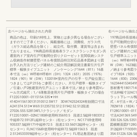
左ページから抽出された内容
右ページから抽出
商品の色は、印刷の特性上、実物とは多少異なる場合がござい
197商品特長規
ますのでご了承ください。掲載価格には、消費税、ガラス代
引戸可動間仕切り
（ガラス組込商品を除く）、組立代、取付費、運賃等は含まれ
壁壁パネル有償部
ておりません。196商品特長規格表ラフィスクラシックモダン共
ビング建材のご紹
通室内ドア室内引戸可動間仕切りクローゼット玄関収納システ
引戸標準ユニットノ
ム収納造作材腰壁壁パネル有償部品特注対応品基本図納まり図
（㎜）W呼称H呼称H
お手入れ方法リビング建材のご紹介用語解説発注書索引片引戸
W（DW）1623
標準・幅狭タイプユニット ノンケーシング1644（811）16基
／納まり参考図ラ
本寸法（㎜）W呼称H呼称H（DH）1324（651）2035（1976）
イプ1824（92
1824（901）W（DW）132018※室内引戸の引手・引戸錠位置に
1644（830）23
つきましてはP.215をご参照ください。片引戸標準・幅狭タイプ
162344415345491
／引違い戸2枚建室内引戸ユニット基本寸法／納まり参考図Vレ
形材番号1801714
ール方式縮尺：1／6薄敷居使用片引戸標準・幅狭タイプの場合
寸法枠幅寸法NC180
F122G10001−0115154.535▼HH
ラット下レール鴨居
414DH156130131310512.5W17 3DW742524324有効開口寸法
式：A寸法＝W／2
A241374.513▼W69.51235732.512.51942.52.512段差
782W18（182
27026.555.528134FL1クラシック／モダン
F128G10001−0
F122G10001−02NC180枠使用時35693.5 段差2.5縦枠1803312
寸法A241369.54
中縦枠72.5912FL縦枠センタ−（柱センター）NC171枠使用時
330.526.526.53
935337.5縦枠171中縦枠72.5 段差2.53.56012縦枠センタ−（柱
図横断面図F128G1
センター）FLNC156枠使用時中縦枠72.5縦枠1563.5 段差
312縦枠171935中縦
2.5124533359縦枠センタ−（柱センター）FL埋込敷居納まり図
354.51226.52