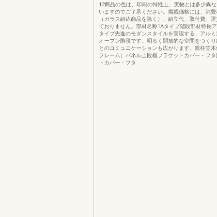
12商品の色は、印刷の特性上、実物とは多少異
いますのでご了承ください。掲載価格には、消費
（ガラス組込商品を除く）、組立代、取付費、運
ておりません。部材名称1Aタイプ階段部材特長ア
タイプ先進のモダンスタイルを実現する、アルミ
オープン階段です。明るく開放的な空間をつくり
とのコミュニケーションも広がります。親柱笠木
フレーム）パネル上段框ブラケットカバー・フタ
トカバー・フタ