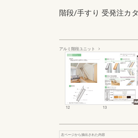
階段/手すり 受発注カタログ 
アルミ階段ユニット
12
13
左ページから抽出された内容