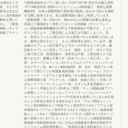
なる場合がござ
13規格表組合せプラン拾い出し方法P.16P.20−発注方法施工資料
税、ガラス代
−P.174商品特長−部材のバリエーション2簡単施工・便利な調整
賃等は含まれ
機能4笠 木高さ調整用踊り場現場の階高に合わせて高さを調節
ルミ室内階段A
する際に使用できる、高さ調整用踊り場をご用意しています。
素材を用いた
（調整範囲：36∼230mm。36mm以上の調整が必要な場合は、
出し、ご家族
現場にて補強材をご用意ください）0.05側板（サイドフレー
側板（サイド
ム）踏板踏板調整機能±0.05°まで角度調節が可能です。ノック
踏板ブラケッ
ダウン式により、工務店様による施工を可能にしました。安
心・安全なフォルム3安心のパネル形状パネルを形材にのみこま
せ、鋭利な部分をなくし、さらに開放感を演出しています。蹴
込板のオプション設定落下など万が一の不安をなくすため、蹴
込板をオプション設定しています。接続、ビス穴・ボルト穴は
工場で加工済。現場溶接や、塗装等は不要。工務店様２人で設
置できます。重機も不要です（完全プレカット加工済）。仕
様・カラーバリエーション5ナチュラルクリアテイストにマッチ
するデザイン色。■アルミ■集成材部 材 名仕 様色アルミ形
材クリア調アクリル樹脂集成材側板（サイドフレーム）ブラケ
ットカバー・フタアルミ笠木親柱パネル踏板上段框木製笠木高
さ調整用踊り場「アルテシモ」の建具・収納と同じく主張しす
ぎないファインマットシルバー色。モダンな木質系建具とコー
ディネイト可能なモダン系5色をご用意。マット調蹴込板アクリ
ル樹脂ニュートラルエッセンファインマットシルバージェラー
タリフレホワイトショコラーデ※天然木を使用しているため日焼
けによる変色が発生する場合があります。アルミ階段ユニット
アルミ室内階段Aタイプ特長アルミ室内手すりAタイプアルミ室
内階段Aタイプアルミ室内手すりAタイプ組合せプラン規格表階
段ユニットRタイプ階段特長RタイプモダンⅡ型PタイプSタイプ
廻り部材スポッ灯プレカットイージープレカット階段部材階段
階段廻り部材規格表拾い出し方法お見積書発注書特注部材手す
りリフォーム階段屋根裏はしご有償部品施工資料索引ロフトは