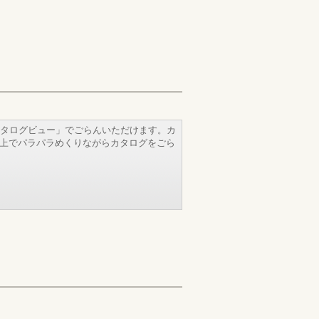
タログビュー」でごらんいただけます。カ
b上でパラパラめくりながらカタログをごら