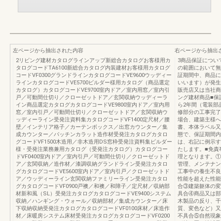
左ページから抽出された内容
右ページから抽出
2リビング建材カタログラインアップ新総合カタログお客様用カ
3商品保証につい
タログコードTA6100新総合カタログ内装建材お客様用カタログ
の範囲において無
コードVF0300グランドラインカタログコードVE9600ウッディー
証期間中、商品に
ラインカタログコードVE5700ビルダー様用カタログ（商品選定
いいます）が発生
カタログ）カタログコードVE9700室内ドア／室内用窓／室内引
販売店又は当社商
戸／可動間仕切り／クローゼットドア／玄関収納ウッディーラ
ング建材商品■保
イン商品選定カタログカタログコードVE9800室内ドア／室内用
ら2年間（電装部
窓／室内引戸／可動間仕切り／クローゼットドア／玄関収納ウ
修部分の工事完了
ッディーライン受発注資料集カタログコードVF1400定尺材／腰
場合、建築主様へ
壁／インテリア格子／カーテンボックス／出窓カウンター／集
書、本体ラベル又
成カウンター／パッチンカラット造作材受発注カタログカタロ
態で、保証期間内
グコードVF1500木造用／非木造用DS窓枠受発注資料集ビルダー
は、右記に例示す
様・受発注業務兼用カタログ（受発注カタログ）カタログコー
たします。■免責
ドVF0400室内ドア／室内引戸／可動間仕切り／クローゼットド
理となります。①
ア／玄関収納／造作材／漆調収納グランドライン受発注カタロ
管理、メンテナン
グカタログコードVE5600室内ドア／室内引戸／クローゼットド
工事中の養生不良
ア／ウッディーライン玄関収納ファミリーライン受発注カタロ
性能を超えた性能
グカタログコードVF0900戸襖／和襖／和障子／定尺材／収納部
合③建築躯体の変
材新和風（SL）受発注カタログカタログコードVE9400システム
具合④商品又は部
収納／ハンギング・ウォール／収納部材／集成カウンター／床
木製品の反り、干
下収納収納受発注カタログカタログコードVF0100床材／床造作
質、変色など）又
材／床暖房システム床材受発注カタログカタログコードVF0200
不具合⑤自然現象