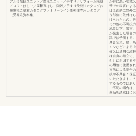
アルミ階段ユニット／階段ユニット／手すり／リフォーム階段
が特に悪い地域又
／ロフトはしご／屋根裏はしご階段／手すり受発注カタログお
帯での塩害による
施主様ご提案カタログファミリーライン受発注専用カタログ
は全面的に野外に
（受発注資料集）
う部位に取付けら
けられたもの。異
その他の不可抗力
地盤沈下、落雷、
が発生した場合の
識では予測するこ
具合⑨犬、猫、鳥
ムシなどによる虫
備又は適切な維持
様自身の組立て、
む）に起因する不
の用途に使用され
方法による場合の
損や不具合＊保証
いただきます。＊
するものではあり
ご不明の場合は、
商品相談窓口にお