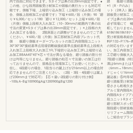
内で自由に対応できます。Sタイプは鼻の出20mm固定です。●
踏 板廻り踏板
この他、ひな段用踏板受け材加工や踏板の奥行カットも対応可
※1［R・Pのみ
能です。側板下端、上端切り込み加工（上端切り込み加工の場
ット（2本入）蹴
合、側板上段框加工が必要です）下端￥600／段（片側）90゜廻
踏板受け材加工（
り￥6,000／セット180゜廻り￥12,000／セット上端￥600／段
イプは鼻の出20
（片側）側板上段框大入れ加工（10∼30mmの範囲内で鼻の出
必ず現場にて 補
寸法の変更※Sタイプは鼻の出20mm固定です。）※上段框の大
粧しておりません
入れ加工する場合、 2階床面との調整ができませんのでご了承
618618618
ください。￥600／段（片側）加工部材加工内容プレカット代
受け材規格表組合
側 板廻り側板オーダープレカットの加工内容階段ユニット
料P.132~P.1
30°30°30°接続基準点現場切断線接続基準点接続基準点上段框大
の対応を行います。
入れ加工上段框大入れ加工1FL下端切り込み加工2FL上端切り込
い。加工内容加工
み加工BBAA45°45°※芯々寸法が異なる場合、廻り踏板の割り付
工⑦廻り側板大入
けは均等になりません。廻り踏板の柱芯々寸法違いの加工は行
7段廻り踏板（特
っておりませんので、規格品を現場加工してお使いください。※
溝は6mmまたは
但し、6段廻りの場合、1段当りの蹴上げが216mm以上の場合対
（6mm→18m
応できませんのでご注意ください。（2段・3段・4段廻りは蹴上
ドじゃくり16m
げ230mmまで対応可）【芯々違い2段廻りの割り付け例】
蹴込板）⑤均等5
−100≦A−B≦100900≦A≦1200900≦B≦1200
廻り踏板受け材加
⑫ささら桁相欠き加
アルミ室内階段A
内階段Aタイプア
段ユニットRタイ
廻り部材スポッ灯
階段廻り部材規格
りリフォーム階段
しご組合せプラン