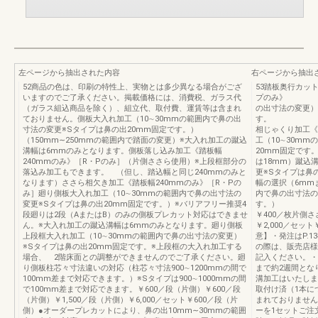
左ページから抽出された内容
右ページから抽出
52商品の色は、印刷の特性上、実物とは多少異なる場合がござ
53踏板奥行カット
いますのでご了承ください。掲載価格には、消費税、ガラス代
プのみ》 ＋蹴
（ガラス組込商品を除く）、組立代、取付費、運賃等は含まれ
の出寸法の変更
ておりません。側板大入れ加工（10∼30mmの範囲内で鼻の出
す。 ＋蹴込
寸法の変更※Sタイプは鼻の出20mm固定です。）
相じゃくり加工《
（150mm∼250mmの範囲内で踏面の変更）※大入れ加工の蹴込
工（10∼30m
溝幅は6mmのみとなります。側板落し込み加工《踏板幅
20mm固定
240mmのみ》［R・Pのみ］（片側ささら使用）※上段框部分の
は18mm）蹴込
落込み加工もできます。 （但し、踏込幅と同じ240mmのみと
更※Sタイプは
なります）ささら相欠き加工《踏板幅240mmのみ》［R・Pの
幅の選択（6mm
み］廻り側板大入れ加工（10∼30mmの範囲内で鼻の出寸法の
内で鼻の出寸法の
変更※Sタイプは鼻の出20mm固定です。）※バリアフリー推奨4
す。） ＋蹴
段廻りは2段（AまたはB）のみの側板プレカット対応はできませ
￥400／枚片側ささ
ん。※大入れ加工の蹴込溝幅は6mmのみとなります。廻り側板
￥2,000／セット
上段框大入れ加工（10∼30mmの範囲内で鼻の出寸法の変更）
意】・発注はP.
※Sタイプは鼻の出20mm固定です。※上段框の大入れ加工する
の際は、販売店様
場合、 2階床面との調整ができませんのでご了承ください。廻
記入ください。・
り側板柱芯々寸法違いの対応（柱芯々寸法900∼1200mmの間で
まで約2週間とな
100mm差まで対応できます。）※Sタイプは900∼1000mmの間
溝加工はいたしま
で100mm差まで対応できます。￥600／段（片側）￥600／段
取付け済（1本に
（片側）￥1,500／段（片側）￥6,000／セット￥600／段（片
まれておりません
側）●オーダープレカットにより、鼻の出10mm∼30mmの範囲
ーを1セットご注