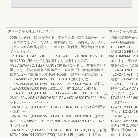
左ページから抽出された内容
右ページから抽出
22商品の色は、印刷の特性上、実物とは多少異なる場合がござ
23規格表組合せプ
いますのでご了承ください。掲載価格には、消費税、ガラス代
−P.174商品特長
（ガラス組込商品を除く）、組立代、取付費、運賃等は含まれ
P.121489101211
ておりません。
階高2900(14
1291086711534211210117865931241311121078945123613121198657103214
AS2914WAAS
階高2500(12段上り切り)両側手すり片側手すり呼称
示します。部材名
AS2512WAAS2512L(R)A姿図●()内商品コードは、右側手すりを
格商品コード単価
示します。部材名梱包入数商品コード単価(円／梱包)梱包数価
1LZAZA009¥111
格商品コード単価(円／梱包)梱包数価 格階段本体側板親柱右
1LZAZA010¥111,
1LZAZA001¥95,0001¥95,000(LZAZA001)加工あり左
柱右1LZAZA011¥
1LZAZA002¥95,0001¥95,000LZAZA002¥95,0001¥95,000親柱右
1LZA▲A021¥10,0
1LZAZA003¥95,0001¥95,000加工なし左1(LZAZA004)踏板
段框1LZA▲A031¥6
1LZA▲A021¥10,00011¥110,000LZA▲A021¥10,00011¥110,000上
ットカバーセット
段框1LZA▲A031¥6,8001¥6,800LZA▲A031¥6,8001¥6,800ブラケ
LZAZA051¥32,60
ットカバーセット1セット
り親柱1セット
LZAZA051¥32,6001¥32,600LZAZA051¥32,6001¥32,600階段手す
LZAZA079¥111,0
り親柱1セット
アルミ1LZAZA085¥2
LZAZA073¥98,0002¥196,000LZAZA073¥98,0001¥98,000笠木ア
パネル1セット
ルミ1LZAZA083¥17,9002¥35,800LZAZA083¥17,9001¥17,900パ
LZAZA093¥53,00
ネル1セット
価格¥778,200¥
LZAZA091¥38,9002¥77,800LZAZA091¥38,9001¥38,900セット価
手すり呼称AS311
格¥649,000¥494,200階高2700(13段上り切り)両側手すり片側手
側手すりを示しま