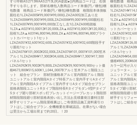
すり呼称AS2713WAAS2713L(R)A姿図●()内商品コードは、右側
梱包数価 格商品
手すりを示します。部材名梱包入数商品コード単価(円／梱包)梱
板親柱右1LZAZA01
包数価 格商品コード単価(円／梱包)梱包数価 格階段本体側板
1LZAZA014¥114,
親柱右1LZAZA005¥99,0001¥99,000(LZAZA005)加工あり左
柱右1LZAZA015¥
1LZAZA006¥99,0001¥99,000LZAZA006¥99,0001¥99,000親柱右
1LZA▲A021¥10,0
1LZAZA007¥99,0001¥99,000加工なし左1(LZAZA008)踏板
段框1LZA▲A031¥6
1LZA▲A021¥10,00012¥120,000LZA▲A021¥10,00012¥120,000上
ットカバーセット
段框1LZA▲A031¥6,8001¥6,800LZA▲A031¥6,8001¥6,800ブラケ
LZAZA051¥32,60
ットカバーセット1セット
り親柱1セット
LZAZA051¥32,6001¥32,600LZAZA051¥32,6001¥32,600階段手す
LZAZA082¥126,0
り親柱1セット
アルミ1LZAZA086¥1
LZAZA076¥101,0002¥202,000LZAZA076¥101,0001¥101,000笠木
パネル1セット
アルミ1LZAZA084¥17,3002¥34,600LZAZA084¥17,3001¥17,300
LZAZA094¥54,00
パネル1セット
価格¥805,200¥
LZAZA092¥39,9002¥79,800LZAZA092¥39,9001¥39,900セット価
カラー記号が入り
格¥673,800¥515,600K1_L044_0007Bアルミ笠木アルミ階段ユニ
ジェラータ＝、シ
ット 組合せプラン 部材別価格表アルミ室内階段アルミ階段
ユニットアルミ室
ユニットアルミ室内階段Aタイプ特長アルミ室内手すりAタイプ
アルミ室内階段A
アルミ室内階段Aタイプアルミ室内手すりAタイプ組合せプラン
規格表階段ユニッ
規格表階段ユニットRタイプ階段特長RタイプモダンⅡ型Pタイプ
Sタイプ廻り部材
Sタイプ廻り部材スポッ灯プレカットイージープレカット階段部
材階段階段廻り部
材階段階段廻り部材規格表拾い出し方法お見積書発注書特注部
材手すりリフォー
材手すりリフォーム階段屋根裏はしご有償部品施工資料索引ロ
フトはしご組合せ
フトはしご組合せプラン…全機種要在庫確認品。在庫がない場合
は受注から工場出荷まで約20日。！20