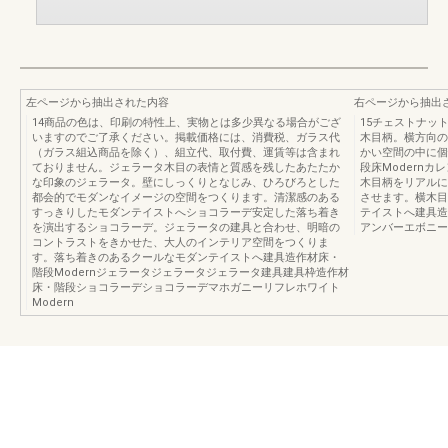
左ページから抽出された内容
右ページから抽出
14商品の色は、印刷の特性上、実物とは多少異なる場合がござ
15チェストナッ
いますのでご了承ください。掲載価格には、消費税、ガラス代
木目柄。横方向の
（ガラス組込商品を除く）、組立代、取付費、運賃等は含まれ
かい空間の中に個
ておりません。ジェラータ木目の表情と質感を残したあたたか
段床Modern
な印象のジェラータ。壁にしっくりとなじみ、ひろびろとした
木目柄をリアルに
都会的でモダンなイメージの空間をつくります。清潔感のある
させます。横木目
すっきりしたモダンテイストへショコラーデ安定した落ち着き
テイストへ建具造
を演出するショコラーデ。ジェラータの建具と合わせ、明暗の
アンバーエボニー
コントラストをきかせた、大人のインテリア空間をつくりま
す。落ち着きのあるクールなモダンテイストへ建具造作材床・
階段Modernジェラータジェラータジェラータ建具建具枠造作材
床・階段ショコラーデショコラーデマホガニーリフレホワイト
Modern