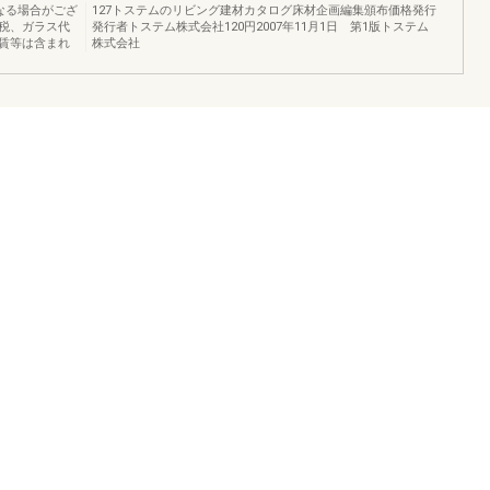
なる場合がござ
127トステムのリビング建材カタログ床材企画編集頒布価格発行
税、ガラス代
発行者トステム株式会社120円2007年11月1日 第1版トステム
賃等は含まれ
株式会社