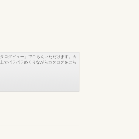
タログビュー」でごらんいただけます。カ
b上でパラパラめくりながらカタログをごら