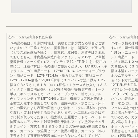
左ページから抽出された内容
右ページから抽出
74商品の色は、印刷の特性上、実物とは多少異なる場合がござ
75オーク柄の床
いますのでご了承ください。掲載価格には、消費税、ガラス代
すので、同一現場
（ガラス組込商品を除く）、組立代、取付費、運賃等は含まれ
1,818●〈ニュ
ておりません。床商品名床造作材ファインティア12オーク単板
ン〉商品コード LZ
塗装仕様（オーク柄）●ファインティア12〈FT-2N〉をご使用の
寸法：厚み１２×
際には 床造作材は下表の通りご使用ください。1,818303●〈キ
ス６枚入り（３.
ャラメルモカ〉商品コード LZYKFT2NJ●〈ハーティーブラウ
幅３本溝）バーチ
ン〉商品コード LZYHFT2NJ●〈新カジュアル〉商品コード
ホルムアルデヒド
LZYCFT2NJ●価格：22,000円/坪（３.３㎡）●寸法：厚み１２×
ョイント方式上履
幅３０３×長さ１,８１８（㎜）●梱包：１ケース６枚入り（３.３
12FT-2N根
㎡）タテ・ヨコ溝乱張り（１尺幅４枚張り等幅３本溝）オーク
ィア12バーチ単
単板（キャラメルモカ・ハーティーブラウン・新カジュアル
12〈FT-2N
色）ファインティア12FT-2N根太工法 機能フロア床材表面材、
ださい。表面材、
基材に天然木を使用している為、結露や漏水・水こぼし・床下
水・水こぼし・床
からの湿気により表面の変色・ひび割れ・フクレ､基材のはがれ
フクレ､基材のは
や腐れ・突上げが生じる場合があります。水に濡れた場合はす
水に濡れた場合は
ぐに拭き取ってください。根太張り上履用ホットカーペットOK
ているため、カタ
抗菌ホルムアルデヒド対策仕様耐干割れファイン塗装ナチュラ
多少異なります。
ルジョイント方式１,８１８３０３１２303●平面図●断面図合板●
ホットカーペット
ホットカーペットや温風ヒーター使用の場合、カーペット等の
下敷きをして直接
下敷きをして直接熱が床表面に当たらないようにしてくださ
い。●床暖房には使