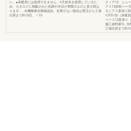
い。●床暖房には使用できません。※天然木を使用しているた
ティア12 ニュ
め、カタログに掲載された色調や木目が実際のものと多少異な
アス12床材ハー
ります。…全機種要在庫確認品。在庫がない場合は受注から工場
モニアス直張り防
出荷まで約10日。！10
12YD-2D（床
ベース12直張り
施工資料索引…全
工場出荷まで約10