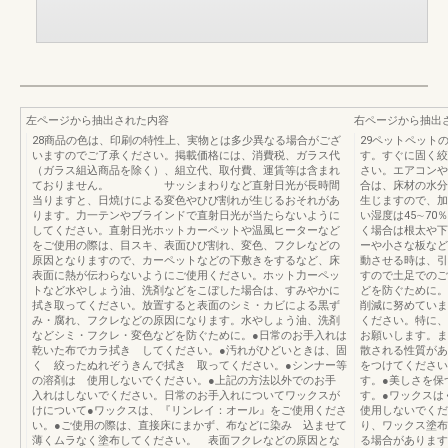
左ページから抽出された内容
右ページから抽出
28商品の色は、印刷の特性上、実物とは多少異なる場合がござ
29ペットペット
いますのでご了承ください。掲載価格には、消費税、ガラス代
す。すぐに固く絞
（ガラス組込商品を除く）、組立代、取付費、運賃等は含まれ
さい。エアコンや
ておりません。 サッシまわりなど直射日光が長時間
合は、床材の水分
当りますと、日焼けによる変色やひび割れが生じるおそれがあ
生じますので、加
ります。力一テンやブラインドで直射日光が当たらないように
い湿度は45∼7
してください。直射日光ホットカーペットや温風ヒーターなど
く場合は根太や下
をご使用の際は、目スキ、表面ひび割れ、変色、フクレなどの
ーや小さな板など
原因となりますので、カーペットなどの下敷きをするなど、床
動させる時は、引
表面に熱が伝わらないようにご使用ください。ホット力ーペッ
すので土足でのご
トなど水やしょう油、洗剤などをこぼした場合は、すみやかに
どを防ぐために。
拭き取ってください。放置すると表面のシミ・カビによる黒ず
削減に努めていま
み・腐れ、フクレなどの原因になります。水やしょう油、洗剤
ください。特に、
などシミ・フクレ・変色などを防ぐために。●日常のお手入れは
お願いします。ま
乾いた布でカラ拭き してください。●汚れがひどいときは、固
散される性質があ
く 絞ったぬれぞうきんで拭き 取ってください。●シンナー等
をつけてください
の溶剤は 使用しないでください。●上記の方法以外でのお手
す。●美しさを保
入れはしないでください。日常のお手入れについてワックスが
す。●ワックスは
けについて●ワックスは、『リンレイ：オール』をご使用くださ
使用しないでくだ
い。●ご使用の際は、直接床にまかず、布などに染み 込ませて
り、ワックス塗布
薄くムラなく塗布してください。 表面フクレなどの原因とな
る場合があります