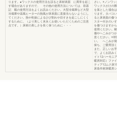
ります。●ワックスの使用方法を誤ると床材表面 に異常を起こ
さい。※ノンワ
す場合がありますので、 その他の使用方法については、容器
ワックスがけの際
記 載の使用方法をよくお読みください。大型冷蔵庫など大型
を落とした場合は
冷蔵庫や温風ヒーターの熱風が床表面に直接当らないようにし
ります。タバコい
てください。熱や乾燥によるひび割れや目すきを起こしにくく
ると床表面の傷つ
するために。（より美しく末永くお使いいただくためのご注意
スター付きのいす
点です。）床材の美しさを長く保つために・・・
を傷つけますから
使用ください。耐
傷やへこみがつか
意ください。※球
い。 へこみが発
保ち、ご愛用頂く
また、正しいお手
で、よくお読みく
イト12ハーモニ
暖房対応）ファイ
ティア12ムク床1
床造作材床暖房シ