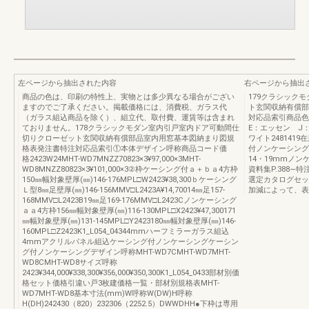
左ページから抽出された内容
右ページから抽出
商品の色は、印刷の特性上、実物とは多少異なる場合がござい
179クラシック
ますのでご了承ください。掲載価格には、消費税、ガラス代
ト玄関収納有償部
（ガラス組込商品を除く）、組立代、取付費、運賃等は含まれ
対応品索引商品
ておりません。178クラシックモダン室内引戸室内ドア可動間仕
E：エッセン J
切りクローゼット玄関収納有償部品室内用窓基本図納まり図規
ワイト248141
格表発注書特注対応品索引①本体デザイン呼称商品コード価
付ノンケーシング
格2423W24MHT-WD7MNZZ70823×3¥97,000×3MHT-
14・19mmノ
WD8MNZZ80823×3¥101,000×3②枠ケーシング付ａ＋ｂａ4方枠
資料集P.388∼
150㎜幅対象壁厚(㎜)146-176MPL□W2423¥38,300ｂケーシング
選定カタログセット
Ｌ型8㎜足壁厚(㎜)146-156MMV□L2423A¥14,70014㎜足157-
加減によって、表
168MMV□L2423B19㎜足169-176MMV□L2423Cノンケーシング
ａａ4方枠156㎜幅対象壁厚(㎜)116-130MPL□X2423¥47,300171
㎜幅対象壁厚(㎜)131-145MPL□Y2423180㎜幅対象壁厚(㎜)146-
160MPL□Z2423K1_L054_04344mmハーフミラーガラス組込
4mmアクリルパネル組込ケーシング付ノンケーシングケーシン
グ付ノンケーシングデザイン呼称MHT-WD7CMHT-WD7MHT-
WD8CMHT-WD8サイズ呼称
2423¥344,000¥338,300¥356,000¥350,300K1_L054_0433部材別価
格セット価格引違い戸3枚建価格一覧・部材別規格表MHT-
WD7MHT-WD8基本寸法(mm)W呼称W(DW)H呼称
H(DH)242430（820）232306（2252.5）DWWDHH●下枠は専用