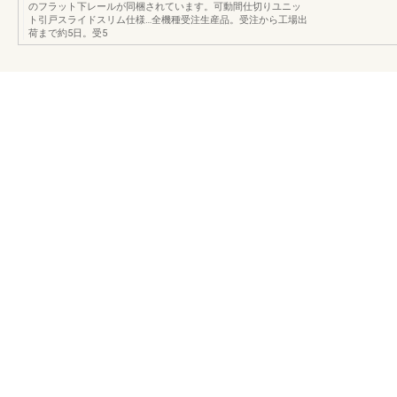
のフラット下レールが同梱されています。可動間仕切りユニッ
ト引戸スライドスリム仕様…全機種受注生産品。受注から工場出
荷まで約5日。受5