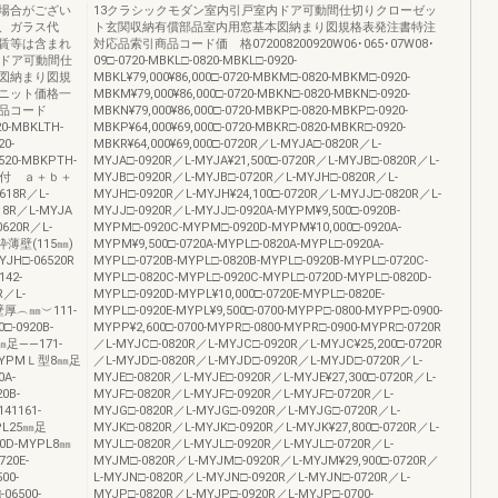
場合がござい
13クラシックモダン室内引戸室内ドア可動間仕切りクローゼッ
、ガラス代
ト玄関収納有償部品室内用窓基本図納まり図規格表発注書特注
賃等は含まれ
対応品索引商品コード価 格072008200920W06･065･07W08･
内ドア可動間仕
09□-0720-MBKL□-0820-MBKL□-0920-
図納まり図規
MBKL¥79,000¥86,000□-0720-MBKM□-0820-MBKM□-0920-
ニット価格一
MBKM¥79,000¥86,000□-0720-MBKN□-0820-MBKN□-0920-
品コード
MBKN¥79,000¥86,000□-0720-MBKP□-0820-MBKP□-0920-
20-MBKLTH-
MBKP¥64,000¥69,000□-0720-MBKR□-0820-MBKR□-0920-
0-
MBKR¥64,000¥69,000□-0720R／L-MYJA□-0820R／L-
520-MBKPTH-
MYJA□-0920R／L-MYJA¥21,500□-0720R／L-MYJB□-0820R／L-
シング付 ａ＋ｂ＋
MYJB□-0920R／L-MYJB□-0720R／L-MYJH□-0820R／L-
18R／L-
MYJH□-0920R／L-MYJH¥24,100□-0720R／L-MYJJ□-0820R／L-
18R／L-MYJA
MYJJ□-0920R／L-MYJJ□-0920A-MYPM¥9,500□-0920B-
0620R／L-
MYPM□-0920C-MYPM□-0920D-MYPM¥10,000□-0920A-
方枠薄壁(115㎜)
MYPM¥9,500□-0720A-MYPL□-0820A-MYPL□-0920A-
YJH□-06520R
MYPL□-0720B-MYPL□-0820B-MYPL□-0920B-MYPL□-0720C-
42-
MYPL□-0820C-MYPL□-0920C-MYPL□-0720D-MYPL□-0820D-
R／L-
MYPL□-0920D-MYPL¥10,000□-0720E-MYPL□-0820E-
壁厚︵㎜︶111-
MYPL□-0920E-MYPL¥9,500□-0700-MYPP□-0800-MYPP□-0900-
□-0920B-
MYPP¥2,600□-0700-MYPR□-0800-MYPR□-0900-MYPR□-0720R
5㎜足――171-
／L-MYJC□-0820R／L-MYJC□-0920R／L-MYJC¥25,200□-0720R
A-MYPMＬ型8㎜足
／L-MYJD□-0820R／L-MYJD□-0920R／L-MYJD□-0720R／L-
0A-
MYJE□-0820R／L-MYJE□-0920R／L-MYJE¥27,300□-0720R／L-
0B-
MYJF□-0820R／L-MYJF□-0920R／L-MYJF□-0720R／L-
41161-
MYJG□-0820R／L-MYJG□-0920R／L-MYJG□-0720R／L-
YPL25㎜足
MYJK□-0820R／L-MYJK□-0920R／L-MYJK¥27,800□-0720R／L-
20D-MYPL8㎜
MYJL□-0820R／L-MYJL□-0920R／L-MYJL□-0720R／L-
720E-
MYJM□-0820R／L-MYJM□-0920R／L-MYJM¥29,900□-0720R／
00-
L-MYJN□-0820R／L-MYJN□-0920R／L-MYJN□-0720R／L-
06500-
MYJP□-0820R／L-MYJP□-0920R／L-MYJP□-0700-