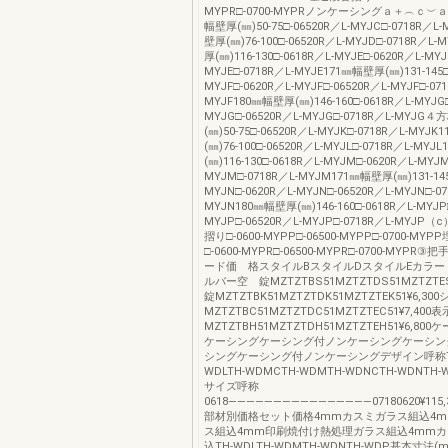
MYPR□-0700-MYPRノンケーシングａ＋︵ｃ︶
幅壁厚(㎜)50-75□-06520R／L-MYJC□-0718R／L
壁厚(㎜)76-100□-06520R／L-MYJD□-0718R／L
厚(㎜)116-130□-0618R／L-MYJE□-0620R／L-MYJ
MYJE□-0718R／L-MYJE171㎜幅壁厚(㎜)131-145□
MYJF□-0620R／L-MYJF□-06520R／L-MYJF□-071
MYJF180㎜幅壁厚(㎜)146-160□-0618R／L-MYJG□
MYJG□-06520R／L-MYJG□-0718R／L-MYJG
(㎜)50-75□-06520R／L-MYJK□-0718R／L-MYJ
(㎜)76-100□-06520R／L-MYJL□-0718R／L-MY
(㎜)116-130□-0618R／L-MYJM□-0620R／L-MYJM
MYJM□-0718R／L-MYJM171㎜幅壁厚(㎜)131-145
MYJN□-0620R／L-MYJN□-06520R／L-MYJN□-07
MYJN180㎜幅壁厚(㎜)146-160□-0618R／L-MYJP□
MYJP□-06520R／L-MYJP□-0718R／L-MYJ
摺り□-0600-MYPP□-06500-MYPP□-0700-M
□-0600-MYPR□-06500-MYPR□-0700-MYP
ード価 格スタイルBスタイルDスタイルEカラー
ルバー空 錠MZTZTBS51MZTZTDS51MZTZTES
錠MZTZTBK51MZTZTDK51MZTZTEK51¥6,3
MZTZTBC51MZTZTDC51MZTZTEC51¥7,400
MZTZTBH51MZTZTDH51MZTZTEH51¥6,8
ケーシングケーシング付ノンケーシングケーシン
シングケーシング付ノンケーシングデザイン呼称TH-
WDLTH-WDMCTH-WDMTH-WDNCTH-WDNTH-
サイズ呼称
0618――――――――――――――――07180620¥115,300¥111,
部材別価格セット価格4mmカスミガラス組込4
ス組込4mm印刷焼付け熱処理ガラス組込4mm
込TH-WDLTH-WDMTH-WDNTH-WDP基本寸法(