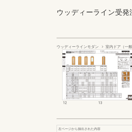
ウッディーライン受発注資料集
ウッディーラインモダン
室内ドア（一
12
13
左ページから抽出された内容