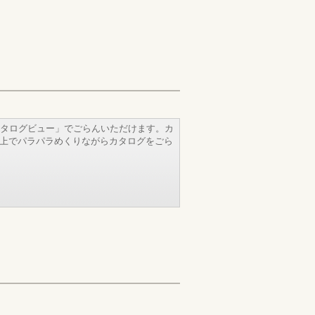
タログビュー」でごらんいただけます。カ
b上でパラパラめくりながらカタログをごら