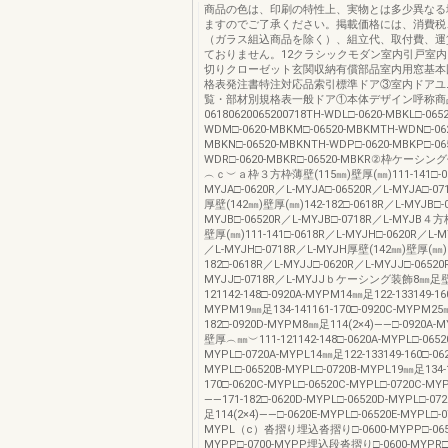
商品の色は、印刷の特性上、実物とは多少異なる
ますのでご了承ください。掲載価格には、消費税
（ガラス組込商品を除く）、組立代、取付費、運
ておりません。12クラシックモダン室内引戸室
切りクローゼット玄関収納有償部品室内用窓基本
格表発注書特注対応品索引標準ドア③室内ドアユ
覧・部材別規格表一般ドア①本体デザイン呼称商
06180620065200718TH-WDL□-0620-MBKL□-065
WDM□-0620-MBKM□-06520-MBKMTH-WDN□-062
MBKN□-06520-MBKNTH-WDP□-0620-MBKP□-06
WDR□-0620-MBKR□-06520-MBKR②枠ケー
︵ｃ︶ａ枠３方枠薄壁(115㎜)壁厚(㎜)111-141□-06
MYJA□-0620R／L-MYJA□-06520R／L-MYJA□-07
厚壁(142㎜)壁厚(㎜)142-182□-0618R／L-MYJB□-
MYJB□-06520R／L-MYJB□-0718R／L-MYJB４
壁厚(㎜)111-141□-0618R／L-MYJH□-0620R／L-M
／L-MYJH□-0718R／L-MYJH厚壁(142㎜)壁厚(㎜)1
182□-0618R／L-MYJJ□-0620R／L-MYJJ□-06520
MYJJ□-0718R／L-MYJJｂケーシング装飾8㎜足
121142-148□-0920A-MYPM14㎜足122-133149-160
MYPM19㎜足134-141161-170□-0920C-MYPM2
182□-0920D-MYPM8㎜足114(2×4)――□-0920
壁厚︵㎜︶111-121142-148□-0620A-MYPL□-0652
MYPL□-0720A-MYPL14㎜足122-133149-160□-062
MYPL□-06520B-MYPL□-0720B-MYPL19㎜足134-1
170□-0620C-MYPL□-06520C-MYPL□-0720C-M
――171-182□-0620D-MYPL□-06520D-MYPL□-07
足114(2×4)――□-0620E-MYPL□-06520E-MYPL□-0
MYPL（c）沓摺り埋込沓摺り□-0600-MYPP□-065
MYPP□-0700-MYPP埋込段沓摺り□-0600-MYPR□-