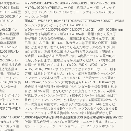
ａ枠３方枠90㎜
MYPP□-0800-MYPP□-0900-MYPP¥2,600□-0700-MYPR□-0800-
-MYJC115㎜幅
MYPR□-0900-MYPR商品コード価 格商品コード価 格ウッド
-MYJD156㎜幅壁
グリップDスタイルDスタイルEカラー：ファインシルバーカラ
E□-06520R／L-
ー：シルバー(鏡
-0618R／L-
面)MZT□WDS51¥8,400MZTZTDS52MZTZTES52¥9,500MZT□WDK51¥9,5
8R／L-
ケーシング付ノンケーシングTH-WDRCTH-
-0620R／L-
WDR――――¥100,300¥96,600¥105,300¥101,600K1_L054_0005B6mm
４方枠90㎜幅壁厚
印刷焼付け熱処理ガラス組込TH-WDR●吊 元開く側から見て丁
K115㎜幅壁厚
番が右側にあるものが右吊元、左側にあるのが左吊元です。左
JL156㎜幅壁厚
吊元（L）右吊元（R）●本 体ガラスには平滑面と凸凹面（印刷
□-06520R／L-
面）があります。右吊り枠に吊り込んだ時ガラスの凸凹（印刷
□-0618R／L-
面）が裏面。左吊り枠に吊り込んだ時ガラスの凸凹（印刷面）
18R／L-
が表面。●本体は左右吊元兼用です。●商品コードの末尾のR／L
-0620R／L-
は吊元を表します。左右どちらかお選びください。●4方枠は薄
P（c）沓摺り埋込沓
沓摺りが同梱されています。●WDD、WDK、WDS、WD4、
YPP埋込段沓摺り
WD5、WD6、WD7デザインについてはドアクローザー（一般ド
R③把手機 能商品コ
ア用）は取付けできません。●セット価格対象範囲ケーシング付
：ファインシ
ノンケーシング本体把手スタイルB・D・E空錠ケーシング足8・
51¥5,300簡易
14・19mmノンケーシング3方枠見込み156・171・180mm3方
00シリンダー錠
枠沓摺り別途見積り※同一現場でシリンダー錠を複数使用する場
表示錠
合は、鍵No.が同一とならないように指定してください。●掲載
00ケーシング付ノン
写真はファインシルバーです。●把手のシルバー（鏡面）色は丁
グ付ノンケー
番色（ファインシルバー）とは異なります。●掲載写真以外の把
WDLCTH-
手への変更も可能です。●把手以外の別売品はP.374をご覧くだ
WDPCTH-WDP
さい。把手一覧スタイルBウッドグリップDスタイルDスタイルE
ウッディーライン受発注資料集P.376∼特注製作範囲納まり図
600¥115,300¥111,600¥115,300¥111,600¥100,300¥96,6000652007200820¥122,300¥118,
P.392∼ウッディーライン商品選定カタログセット価格一覧表
mmカスミガラ
P.98∼商品色記号について□＝商品色N：ニュートラル E：エッ
カスミガラス組
セン J：ジェラータ S：ショコラーデ R：リフレホワイト
mm)W呼称