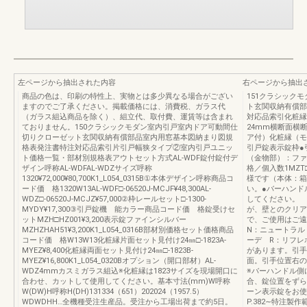
左ページから抽出された内容
右ページから抽出
商品の色は、印刷の特性上、実物とは多少異なる場合がござい
151クラシック
ますのでご了承ください。掲載価格には、消費税、ガラス代
ト玄関収納有償部
（ガラス組込商品を除く）、組立代、取付費、運賃等は含まれ
対応品索引化粧縁
ておりません。150クラシックモダン室内引戸室内ドア可動間仕
24mm横断面横
切りクローゼット玄関収納有償部品室内用窓基本図納まり図規
ア付）化粧縁（モ
格表発注書特注対応品索引片引戸幅狭タイプ②室内引戸ユニッ
引戸錠表示錠枠●
ト価格一覧・部材別規格表アウトセット方式AL-WDF錠付錠付デ
（金物部）：ファ
ザイン呼称AL-WDFAL-WDZサイズ呼称
格／個入数1MZT□
1320¥72,000¥80,700K1_L054_0315B①本体デザイン呼称商品コ
様です（本体：箱
ード価 格1320W13AL-WDF□-06520J-MCJF¥48,300AL-
い。●バーハンド
WDZ□-06520J-MCJZ¥57,000②枠レールセット□-1300-
してください。 
MYDY¥17,300③引戸錠機 能カラー商品コード価 格錠受けセ
が、壁とのクリア
ットMZH□HZ001¥3,200表示錠ファインシルバー
で、ご使用はご遠
MZHZHAH51¥3,200K1_L054_0316B部材別価格セット価格商品
N：ニュートラル
コード価 格W13W13化粧縁片面セット見付け24㎜□-1823A-
ーデ R：リフレ
MYEZ¥8,400化粧縁両面セット見付け24㎜□-1823B-
があります。引手
MYEZ¥16,800K1_L054_0320Bオプション（開口部材）AL-
面。引手位置右の
WDZ4mmカスミガラス組込※化粧縁は1823サイズを現場開口に
※バーハンドル側
合わせ、カットして使用してください。基本寸法(mm)W呼称
合、錠位置をずら
W(DW)H呼称H(DH)131334（651）202024（1957.5）
ーン表示錠をお使
WDWDHH…全機種受注生産品。受注から工場出荷まで約5日。
P.382∼特注製