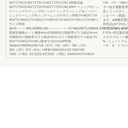
MZTZTBC51MZTZTDC51MZTZTEC51¥7,400表示錠
156・171・1
MZTZTBH51MZTZTDH51MZTZTEH51¥6,800ケーシング付ノン
ダー錠を複数使用
ケーシングケーシング付ノンケーシングケーシング付ノンケー
定してください。
シングケーシング付ノンケーシングデザイン呼称TH-WDFCTH-
シルバー（鏡面）
WDFTH-WDGCTH-WDGTH-WDHCTH-WDHTH-WDJCTH-WDJ
ます。●掲載写真
サイズ呼称
別売品はP.37
0618――――¥90,300¥86,600――――――――07180620¥72,000¥68,300¥90,300¥86,600¥90,3
ップDスタイルD
部材別価格セット価格4mm印刷焼付け熱処理ガラス組込4mm
P.376∼特注製
印刷焼付け熱処理ガラス組込4mmカスミ熱処理ガラス組込TH-
カタログセット価
WDFTH-WDGTH-WDJ基本寸法(mm)W呼称
N：ニュートラル
06065070809W(DW)734（677）754（697）784（727）
ーデ R：リフレ
824（767）873（816）H呼称1820H(DH)3方1823/4方
1835（1783）3方2023/4方2035（1983）DWWDHHTH-WDH