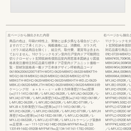
左ページから抽出された内容
右ページから抽出
商品の色は、印刷の特性上、実物とは多少異なる場合がござい
11クラシックモ
ますのでご了承ください。掲載価格には、消費税、ガラス代
ト玄関収納有償部
（ガラス組込商品を除く）、組立代、取付費、運賃等は含まれ
対応品索引商品コード価
ておりません。10クラシックモダン室内引戸室内ドア可動間仕
09□-0720-MBKF□
切りクローゼット玄関収納有償部品室内用窓基本図納まり図規
MBKF¥35,700¥38
格表発注書特注対応品索引標準ドア②室内ドアユニット価格一
MBKG¥54,000¥58
覧・部材別規格表一般ドア①本体デザイン呼称商品コード
MBKH¥54,000¥58
06180620065200718TH-WDF□-0620-MBKF□-06520-MBKFTH-
MBKJ¥64,000¥69
WDG□-0618-MBKG□-0620-MBKG□-06520-MBKG□-0718-
MBKK¥64,000¥69
MBKGTH-WDH□-0620-MBKH□-06520-MBKHTH-WDJ□-0620-
MYJA□-0920R／L
MBKJ□-06520-MBKJTH-WDK□-0620-MBKK□-06520-MBKK②枠
MYJB□-0920R／L
ケーシング付 ａ＋ｂ＋︵ｃ︶ａ枠３方枠薄壁(115㎜)壁厚
MYJH□-0920R／L
(㎜)111-141□-0618R／L-MYJA□-0620R／L-MYJA□-06520R／L-
MYJJ□-0920R／L-
MYJA□-0718R／L-MYJA厚壁(142㎜)壁厚(㎜)142-182□-0618R／
MYPM□-0920C-M
L-MYJB□-0620R／L-MYJB□-06520R／L-MYJB□-0718R／L-
MYPM¥9,500□-07
MYJB４方枠薄壁(115㎜)壁厚(㎜)111-141□-0618R／L-
MYPL□-0720B-MY
MYJH□-0620R／L-MYJH□-06520R／L-MYJH□-0718R／L-MYJH
MYPL□-0820C-M
厚壁(142㎜)壁厚(㎜)142-182□-0618R／L-MYJJ□-0620R／L-
MYPL□-0920D-MY
MYJJ□-06520R／L-MYJJ□-0718R／L-MYJJｂケーシング装飾8
MYPL□-0920E-MY
㎜足壁厚︵㎜︶111-121142-148□-0920A-MYPM14㎜足122-
MYPP¥2,600□-07
133149-160□-0920B-MYPM19㎜足134-141161-170□-0920C-
／L-MYJC□-0820