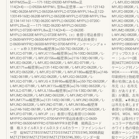
MYPM25㎜足――171-182□-0920D-MYPM8㎜足
／L-MYJD□-0820
114(2×4)――□-0920A-MYPMＬ型8㎜足壁厚︵㎜︶111-121142-
MYJE□-0820R／L-
148□-0620A-MYPL□-06520A-MYPL□-0720A-MYPL14㎜足122-
MYJF□-0820R／L
133149-160□-0620B-MYPL□-06520B-MYPL□-0720B-MYPL19㎜
MYJG□-0820R／L
足134-141161-170□-0620C-MYPL□-06520C-MYPL□-0720C-
MYJK□-0820R／L
MYPL25㎜足――171-182□-0620D-MYPL□-06520D-
MYJL□-0820R／L
MYPL□-0720D-MYPL8㎜足114(2×4)――□-0620E-
MYJM□-0820R／L
MYPL□-06520E-MYPL□-0720E-MYPL（c）沓摺り埋込沓摺り
L-MYJN□-0820R
□-0600-MYPP□-06500-MYPP□-0700-MYPP埋込段沓摺り
MYJP□-0820R／L
□-0600-MYPR□-06500-MYPR□-0700-MYPRノンケーシングａ＋
MYPP□-0800-MYP
︵ｃ︶ａ枠３方枠90㎜幅壁厚(㎜)50-75□-06520R／L-
MYPR□-090
MYJC□-0718R／L-MYJC115㎜幅壁厚(㎜)76-100□-06520R／L-
グリップDスタイ
MYJD□-0718R／L-MYJD156㎜幅壁厚(㎜)116-130□-0618R／L-
ー：シルバー(鏡
MYJE□-0620R／L-MYJE□-06520R／L-MYJE□-0718R／L-
面)MZT□WDS51¥8
MYJE171㎜幅壁厚(㎜)131-145□-0618R／L-MYJF□-0620R／L-
ケーシング付ノンケ
MYJF□-06520R／L-MYJF□-0718R／L-MYJF180㎜幅壁厚(㎜)146-
WDK――――¥100,30
160□-0618R／L-MYJG□-0620R／L-MYJG□-06520R／L-
印刷焼付け熱処理
MYJG□-0718R／L-MYJG４方枠90㎜幅壁厚(㎜)50-75□-06520R／
番が右側にあるも
L-MYJK□-0718R／L-MYJK115㎜幅壁厚(㎜)76-100□-06520R／L-
吊元（L）右吊元
MYJL□-0718R／L-MYJL156㎜幅壁厚(㎜)116-130□-0618R／L-
面）があります。
MYJM□-0620R／L-MYJM□-06520R／L-MYJM□-0718R／L-
面）が裏面。左吊
MYJM171㎜幅壁厚(㎜)131-145□-0618R／L-MYJN□-0620R／L-
が表面。●本体は
MYJN□-06520R／L-MYJN□-0718R／L-MYJN180㎜幅壁厚
は吊元を表します
(㎜)146-160□-0618R／L-MYJP□-0620R／L-MYJP□-06520R／L-
沓摺りが同梱され
MYJP□-0718R／L-MYJP（c）沓摺り埋込沓摺り□-0600-
WD5、WD6、
MYPP□-06500-MYPP□-0700-MYPP埋込段沓摺り□-0600-
ア用）は取付けで
MYPR□-06500-MYPR□-0700-MYPR③把手機 能商品コード
ョコラーデ色の場
価 格スタイルBスタイルDスタイルEカラー：ファインシルバ
ホワイト色の場合
ー空 錠MZTZTBS51MZTZTDS51MZTZTES51¥5,300簡易錠
範囲ケーシング付
MZTZTBK51MZTZTDK51MZTZTEK51¥6,300シリンダー錠
錠ケーシング足8