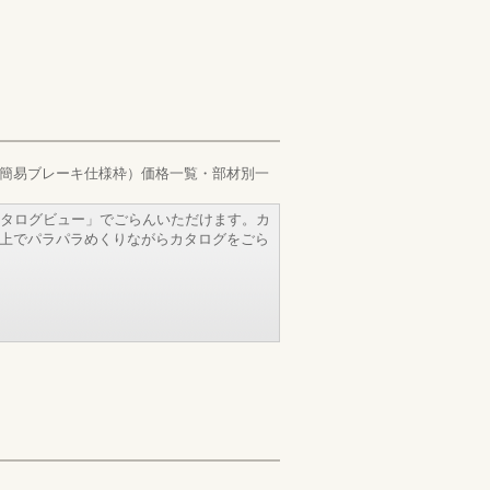
／簡易ブレーキ仕様枠）価格一覧・部材別一
タログビュー」でごらんいただけます。カ
b上でパラパラめくりながらカタログをごら