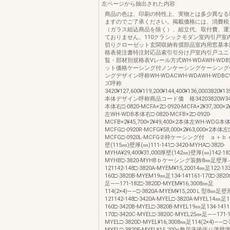
左ページから抽出された内容
商品の色は、印刷の特性上、実物とは多少異なる
ますのでご了承ください。掲載価格には、消費税
（ガラス組込商品を除く）、組立代、取付費、運
ておりません。110クラシックモダン室内引戸室
切りクローゼット玄関収納有償部品室内用窓基本
格表発注書特注対応品索引引分け戸室内引戸ユニ
覧・部材別規格表Vレール方式WH-WDAWH-WD
ット価格ケーシング付ノンケーシングケーシング
ングデザイン呼称WH-WDACWH-WDAWH-WDBC
ズ呼称
3420¥127,600¥119,200¥144,400¥136,0003820¥13
本体デザイン呼称商品コード価 格34203820W34
本体右□-0820-MCFA×2□-0920-MCFA×2¥37,300×2
左WH-WDB本体右□-0820-MCFB×2□-0920-
MCFB×2¥45,700×2¥49,400×2本体左WH-WDG本体
MCFG□-0920R-MCFG¥58,000×2¥63,000×2本体左□
MCFG□-0920L-MCFG②枠ケーシング付 ａ＋
壁(115㎜)壁厚(㎜)111-141□-3420-MYHA□-3820-
MYHA¥29,400¥31,000厚壁(142㎜)壁厚(㎜)142-182
MYHB□-3820-MYHBｂケーシング装飾8㎜足壁厚︵
121142-148□-3820A-MYEM¥15,20014㎜足122-133
160□-3820B-MYEM19㎜足134-141161-170□-382
足――171-182□-3820D-MYEM¥16,3008㎜足
114(2×4)――□-3820A-MYEM¥15,200Ｌ型8㎜足
121142-148□-3420A-MYEL□-3820A-MYEL14㎜足12
160□-3420B-MYEL□-3820B-MYEL19㎜足134-1411
170□-3420C-MYEL□-3820C-MYEL25㎜足――171-1
MYEL□-3820D-MYEL¥16,3008㎜足114(2×4)――□-3
MYEL□-3820E-MYEL¥15,200c敷居床後張り薄壁薄