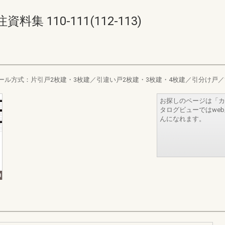
 110-111(112-113)
ール方式：片引戸2枚建・3枚建／引違い戸2枚建・3枚建・4枚建／引分け戸
お探しのページは「カ
タログビューではwe
んになれます。