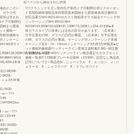
右ページから抽出された内容
場合がござい
111クラシックモダン室内引戸室内ドア可動間仕切りクローゼッ
、ガラス代
ト玄関収納有償部品室内用窓基本図納まり図規格表発注書特注
賃等は含まれ
対応品索引WH-WDG4mmカスミ熱処理ガラス組込ケーシング付
内ドア可動間仕
ノンケーシングWH-WDGCWH-
図納まり図規
WDG¥169,000¥160,600¥181,100¥173,200K1_L054_0145B●本
ット価格一
体ガラスタイプの本体には左右の区分があります。（右本体）
B部材別価格セ
引手位置右の時、ガラスの凸凹が裏面。（左本体）引手位置左
付ノンケーシ
の時、ガラスの凸凹が裏面。ケーシング付ノンケーシング本体
WH-WDBサイ
ケーシング足8・14・19mmノンケーシング3方枠3方枠敷居●セ
ット価格対象範囲ウッディーライン受発注資料集P.382∼特注製
5,900¥128,000¥153,900¥146,000①
作範囲納まり図P.403ウッディーライン商品選定カタログセット
W38WH-WDA
価格一覧表P.133簡易ブレーキ仕様枠（3方B枠）設定なし商品色
¥40,400×2本体
記号について□＝商品色N：ニュートラル E：エッセン J：ジ
ェラータ S：ショコラーデ R：リフレホワイト
右□-0820R-
-0820L-
ｂ＋ｃａ3方枠薄
□-3420-
㎜︶111-
149-
0C-MYEM25㎜
壁厚︵㎜︶111-
2-133149-
61-
82□-3420D-
420E-
敷居□-3400-