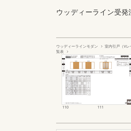
ウッディーライン受発注資料集
ウッディーラインモダン
室内引戸（Vレ
覧表
110
111