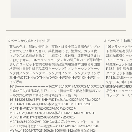
左ページから抽出された内容
右ページから抽出
商品の色は、印刷の特性上、実物とは多少異なる場合がござい
103クラシック
ますのでご了承ください。掲載価格には、消費税、ガラス代
ト玄関収納有償部
（ガラス組込商品を除く）、組立代、取付費、運賃等は含まれ
対応品索引ケーシ
ておりません。102クラシックモダン室内引戸室内ドア可動間仕
14・19mmノン
切りクローゼット玄関収納有償部品室内用窓基本図納まり図規
枠敷居●セット価
格表発注書特注対応品索引ケーシング付ノンケーシングケーシ
P.382∼特注製
ング付ノンケーシングケーシング付ノンケーシングデザイン呼
タログセット価格
称HH-WDTCHH-WDTHH-WDVCHH-WDVHH-WD1CHH-WD1サ
P.112に記載
イズ呼称
です。3方B枠（
1618――――――――――――1620¥180,100¥174,300¥294,100¥288,300¥210,100¥204,30018
価格から4,40
引違い戸2枚建④室内引戸ユニット価格一覧・部材別規格表Vレ
品色N：ニュート
ール方式①本体デザイン呼称商品コード価 格
コラーデ R：リ
161816201820W16W18HH-WDT本体右□-0820R-MCFT□-0920R-
MCFT¥69,000×2¥74,000×2本体左□-0820L-MCFT□-0920L-
MCFTHH-WDV本体右□-0820R-MCFV□-0920R-
MCFV¥126,000×2¥136,000×2本体左□-0820L-MCFV□-0920L-
MCFVHH-WD1本体右□-0820-MCF1×2□-0920-
MCF1×2¥84,000×2¥91,000×2本体左②枠ケーシング付 ａ＋ｂ
＋ｃａ3方枠薄壁(115㎜)壁厚(㎜)111-141□-1618-MYFA□-1620-
MYFA□-1820-MYFA¥25,200¥26,800厚壁(142㎜)壁厚(㎜)142-