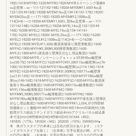
182□-1618-MYFB□-1620-MYFB□-1820-MYFBｂケーシング装飾8
㎜足壁厚︵㎜︶111-121142-148□-1820A-MYEM¥11,60014㎜足
122-133149-160□-1820B-MYEM19㎜足134-141161-170□-1820C-
MYEM25㎜足――171-182□-1820D-MYEM¥12,1008㎜足
114(2×4)――□-1820A-MYEM¥11,600Ｌ型8㎜足壁厚︵㎜︶111-
121142-148□-1620A-MYEL□-1820A-MYEL14㎜足122-133149-
160□-1620B-MYEL□-1820B-MYEL19㎜足134-141161-
170□-1620C-MYEL□-1820C-MYEL25㎜足――171-182□-1620D-
MYEL□-1820D-MYEL¥12,1008㎜足114(2×4)――□-1620E-
MYEL□-1820E-MYEL¥11,600c敷居床後張り薄壁薄敷居□-1600-
MYFH□-1800-MYFH¥5,300¥5,800厚壁薄敷居□-1600-
MYFJ□-1800-MYFJ床先張り壁厚区分なし埋込敷居□-1600-
MYFR□-1800-MYFRノンケーシングａ＋ｃａ3方枠90㎜幅壁厚
(㎜)50-75□-1618-MYFC□-1620-MYFC¥31,000115㎜幅壁厚(㎜)76-
100□-1618-MYFD□-1620-MYFD156㎜幅壁厚(㎜)116-130□-1618-
MYFE□-1620-MYFE□-1820-MYFE¥31,000¥33,100171㎜幅壁厚
(㎜)131-145□-1618-MYFF□-1620-MYFF□-1820-MYFF180㎜幅壁
厚(㎜)146-160□-1618-MYFG□-1620-MYFG□-1820-MYFGc敷居床
後張り90㎜幅薄敷居□-1600-MYFK¥5,300115㎜幅薄敷居□-1600-
MYFL156㎜幅薄敷居□-1600-MYFM□-1800-
MYFM¥5,300¥5,800171㎜幅薄敷居□-1600-MYFN□-1800-
MYFN180㎜幅薄敷居□-1600-MYFP□-1800-MYFP床先張り壁厚区
分なし埋込敷居□-1600-MYFR□-1800-MYFRK1_L054_0137B部材
別価格セット価格HH-WDTHH-WDVHH-WD14mm印刷焼付け熱
処理ガラス組込ステンドガラス組込4mmアクリルパネル組込基
本寸法(mm)W呼称W(DW)H呼称H(DH)161644（852）
181835（1776）181824（942）202035（1976）DWWDHH●
本 体ガラスタイプの本体には左右の区分があります。（ステ
ンドガラスタイプを除く）（左本体）引手位置左の時、ガラス
の凸凹が裏面。（右本体）引手位置右の時、ガラスの凸凹が裏