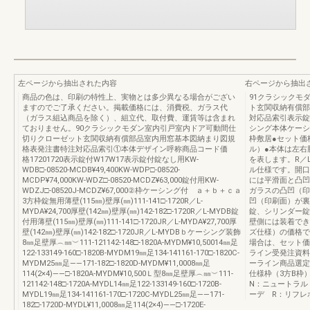
左ページから抽出された内容
右ページから抽出
商品の色は、印刷の特性上、実物とは多少異なる場合がござい
91クラシックモ
ますのでご了承ください。掲載価格には、消費税、ガラス代
ト玄関収納有償部
（ガラス組込商品を除く）、組立代、取付費、運賃等は含まれ
対応品索引表示錠
ておりません。90クラシックモダン室内引戸室内ドア可動間仕
シング本体ケーシ
切りクローゼット玄関収納有償部品室内用窓基本図納まり図規
枠敷居●セット価
格表発注書特注対応品索引①本体デザイン呼称商品コード価
ル）●本体は左右
格17201720表示錠付W17W17表示錠付錠なし用KW-
を表します。R／
WDB□-08520-MCDB¥49,400KW-WDP□-08520-
ル仕様です。開口
MCDP¥74,000KW-WDZ□-08520-MCDZ¥63,000錠付用KW-
には平滑面と凸凹
WDZJ□-08520J-MCDZ¥67,000②枠ケーシング付 ａ＋ｂ＋ｃａ
ガラスの凸凹（印
3方枠錠無用薄壁(115㎜)壁厚(㎜)111-141□-1720R／L-
凹（印刷面）が裏
MYDA¥24,700厚壁(142㎜)壁厚(㎜)142-182□-1720R／L-MYDB錠
錠、シリンダー錠
付用薄壁(115㎜)壁厚(㎜)111-141□-1720JR／L-MYDA¥27,700厚
壁側には装着でき
壁(142㎜)壁厚(㎜)142-182□-1720JR／L-MYDBｂケーシング装飾
ズ仕様）の価格で
8㎜足壁厚︵㎜︶111-121142-148□-1820A-MYDM¥10,50014㎜足
場合は、セット価
122-133149-160□-1820B-MYDM19㎜足134-141161-170□-1820C-
ライン受発注資料集
MYDM25㎜足――171-182□-1820D-MYDM¥11,0008㎜足
ーライン商品選定
114(2×4)――□-1820A-MYDM¥10,500Ｌ型8㎜足壁厚︵㎜︶111-
仕様枠（3方B枠）
121142-148□-1720A-MYDL14㎜足122-133149-160□-1720B-
N：ニュートラル
MYDL19㎜足134-141161-170□-1720C-MYDL25㎜足――171-
ーデ R：リフレ
182□-1720D-MYDL¥11,0008㎜足114(2×4)――□-1720E-