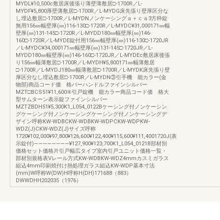
MYDL¥10,500c敷居床後張り薄壁薄敷居□-1700R／L-
MYDF¥5,800厚壁薄敷居□-1700R／L-MYDG床先張り壁厚区分な
し埋込敷居□-1700R／L-MYDNノンケーシングａ＋ｃａ3方枠錠
無用156㎜幅壁厚(㎜)116-130□-1720R／L-MYDC¥31,000171㎜幅
壁厚(㎜)131-145□-1720R／L-MYDD180㎜幅壁厚(㎜)146-
160□-1720R／L-MYDE錠付用156㎜幅壁厚(㎜)116-130□-1720JR
／L-MYDC¥34,000171㎜幅壁厚(㎜)131-145□-1720JR／L-
MYDD180㎜幅壁厚(㎜)146-160□-1720JR／L-MYDEc敷居床後張
り156㎜幅薄敷居□-1700R／L-MYDH¥5,800171㎜幅薄敷居
□-1700R／L-MYDJ180㎜幅薄敷居□-1700R／L-MYDK床先張り壁
厚区分なし埋込敷居□-1700R／L-MYDN③引手機 能カラー(金
物部)商品コード価 格バーハンドルファインシルバー
MZT□BCS51¥11,600④引戸錠機 能カラー商品コード価 格大
型サムターン表示錠ファインシルバー
MZTZBDH51¥5,300K1_L054_0122Bケーシング付ノンケーシン
グケーシング付ノンケーシングケーシング付ノンケーシングデ
ザイン呼称KW-WDBCKW-WDBKW-WDPCKW-WDPKW-
WDZ(J)CKW-WDZ(J)サイズ呼称
1720¥102,000¥97,800¥126,600¥122,400¥115,600¥111,4001720J(表
示錠付)――――――――¥127,900¥123,700K1_L054_0121B部材別
価格セット価格片引戸幅広タイプ室内引戸ユニット価格一覧・
部材別規格表Vレール方式KW-WDBKW-WDZ4mmカスミガラス
組込4mm印刷焼付け熱処理ガラス組込KW-WDP基本寸法
(mm)W呼称W(DW)H呼称H(DH)171688（883）
DWWDHH202035（1976）