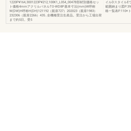
1220P¥164,3001223P¥212,100K1_L054_0047B部材別価格セッ
イルDスタイルE
ト価格4mmアクリルパネルTO-WD8P基本寸法(mm)W呼称
範囲納まり図P.
W(DW)H呼称H(DH)121192（親扉727）202023（親扉1983）
格一覧表P.11
232306（親扉2266）435…全機種受注生産品。受注から工場出荷
まで約5日。受5