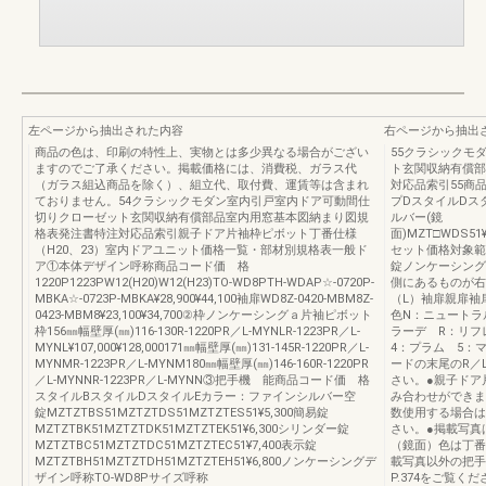
左ページから抽出された内容
右ページから抽出
商品の色は、印刷の特性上、実物とは多少異なる場合がござい
55クラシックモ
ますのでご了承ください。掲載価格には、消費税、ガラス代
ト玄関収納有償部
（ガラス組込商品を除く）、組立代、取付費、運賃等は含まれ
対応品索引55商
ておりません。54クラシックモダン室内引戸室内ドア可動間仕
プDスタイルDス
切りクローゼット玄関収納有償部品室内用窓基本図納まり図規
ルバー(鏡
格表発注書特注対応品索引親子ドア片袖枠ピボット丁番仕様
面)MZT□WDS51¥8
（H20、23）室内ドアユニット価格一覧・部材別規格表一般ド
セット価格対象範
ア①本体デザイン呼称商品コード価 格
錠ノンケーシング
1220P1223PW12(H20)W12(H23)TO-WD8PTH-WDAP☆-0720P-
側にあるものが右
MBKA☆-0723P-MBKA¥28,900¥44,100袖扉WD8Z-0420-MBM8Z-
（L）袖扉親扉袖
0423-MBM8¥23,100¥34,700②枠ノンケーシングａ片袖ピボット
色N：ニュートラ
枠156㎜幅壁厚(㎜)116-130R-1220PR／L-MYNLR-1223PR／L-
ラーデ R：リ
MYNL¥107,000¥128,000171㎜幅壁厚(㎜)131-145R-1220PR／L-
4：プラム 5：
MYNMR-1223PR／L-MYNM180㎜幅壁厚(㎜)146-160R-1220PR
ードの末尾のR／
／L-MYNNR-1223PR／L-MYNN③把手機 能商品コード価 格
さい。●親子ドア
スタイルBスタイルDスタイルEカラー：ファインシルバー空
み合わせができま
錠MZTZTBS51MZTZTDS51MZTZTES51¥5,300簡易錠
数使用する場合は
MZTZTBK51MZTZTDK51MZTZTEK51¥6,300シリンダー錠
さい。●掲載写真
MZTZTBC51MZTZTDC51MZTZTEC51¥7,400表示錠
（鏡面）色は丁番
MZTZTBH51MZTZTDH51MZTZTEH51¥6,800ノンケーシングデ
載写真以外の把手
ザイン呼称TO-WD8Pサイズ呼称
P.374をご覧