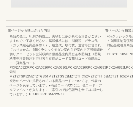
左ページから抽出された内容
右ページから抽出
商品の色は、印刷の特性上、実物とは多少異なる場合がござい
459クラシック
ますのでご了承ください。掲載価格には、消費税、ガラス代
ト玄関収納有償部
（ガラス組込商品を除く）、組立代、取付費、運賃等は含まれ
対応品索引頁商品
ておりません。458クラシックモダン室内引戸室内ドア可動間仕
ド
切りクローゼット玄関収納有償部品室内用窓基本図納まり図規
PDG□C820MLPDG
格表発注書特注対応品索引頁商品コード頁商品コード頁商品コ
ード頁商品コード
PCK□A0523RPCK□A0820PCK□A0820LPCK□A0820RPCK□A0823PCK□A0823LP
索引
MZTZTGK52MZTZTGS51MZTZTGS52MZTZTHC52MZTZTHH52MZTZTHK52MZTZTHS5
複数のページに掲載されている商品コードについては、代表の
ページを表示しています。●商品コードの□には、色コード・ア
ルファベットが入ります。（索引内では色記号を全て□に統一し
ています。）PCJPCKPDGMZWNZZ