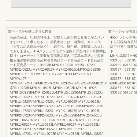
左ページから抽出された内容
右ページから抽出
商品の色は、印刷の特性上、実物とは多少異なる場合がござい
455クラシック
ますのでご了承ください。掲載価格には、消費税、ガラス代
ト玄関収納有償部
（ガラス組込商品を除く）、組立代、取付費、運賃等は含まれ
対応品索引頁商品
ておりません。454クラシックモダン室内引戸室内ドア可動間仕
ド
切りクローゼット玄関収納有償部品室内用窓基本図納まり図規
MNK□X3317MNK
格表発注書特注対応品索引頁商品コード頁商品コード頁商品コ
332186・332186
ード頁商品コード□-06523R-MYRX□-0723L-MYRX□-0723R-
33216216216216
MYRX□-0823L-MYRX□-0823R-MYRX□-0923L-MYRX□-0923R-
333187・333187
MYRX□-0711-MYVV□-0711-MYVW□-0711-MYVX□-0711-
333187・333187
MYVY□-0711-
333187・333187
MYVZMBZ□F1620MBZ□F1623MBZ□F2420MBZ□F2423MBZ□G1620MBZ□G1623
333187・333187
索引□-0723R-MYRH□-0823L-MYRH□-0823R-MYRH□-0923L-
333187・333187
MYRH□-0923R-MYRH□-0623L-MYRJ□-0623R-MYRJ□-06523L-
3331561561561
MYRJ□-06523R-MYRJ□-0723L-MYRJ□-0723R-MYRJ□-0823L-
MYRJ□-0823R-MYRJ□-0923L-MYRJ□-0923R-MYRJ□-0623L-
MYRK□-0623R-MYRK□-06523L-MYRK□-06523R-MYRK□-0723L-
MYRK□-0723R-MYRK□-0823L-MYRK□-0823R-MYRK□-0923L-
MYRK□-0923R-MYRK□-0623L-MYRL□-0623R-MYRL□-06523L-
MYRL□-06523R-MYRL□-0723L-MYRL□-0723R-MYRL□-0823L-
MYRL□-0823R-MYRL□-0923L-MYRL□-0923R-MYRL□-0623L-
MYRM□-0623R-MYRM□-06523L-MYRM□-06523R-
MYRM□-0723L-MYRM□-0723R-MYRM□-0823L-MYRM□-0823R-