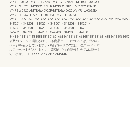
MYRF□-0623L-MYRG□-0623R-MYRG□-06523L-MYRG□-06523R-
MYRG□-0723L-MYRG□-0723R-MYRG□-0823L-MYRG□-0823R-
MYRG□-0923L-MYRG□-0923R-MYRG□-0623L-MYRH□-0623R-
MYRH□-06523L-MYRH□-06523R-MYRH□-0723L-
MYRH5656565757565656565656565657575656565656565656575725225225225225
345201・345201・345201・345201・345201・345201・
345201・345201・345201・345201・345201・345201・
345201・345200・344200・344200・344200・344200・
344164164164158158158160160166166166166166168168168168168156156565657
複数のページに掲載されている商品コードについては、代表の
ページを表示しています。●商品コードの□には、色コード・ア
ルファベットが入ります。（索引内では色記号を全て□に統一し
ています。）□-○○○○-MYVMBZMMVMND