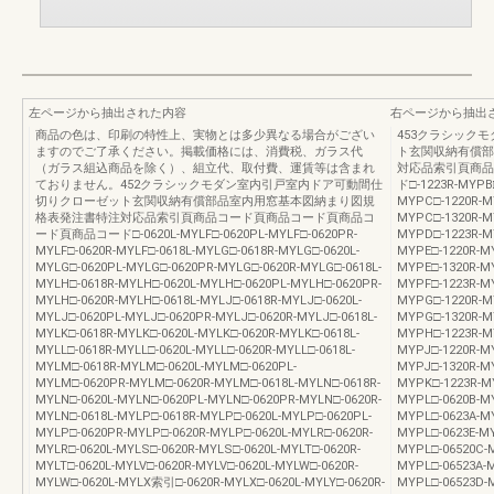
左ページから抽出された内容
右ページから抽出
商品の色は、印刷の特性上、実物とは多少異なる場合がござい
453クラシック
ますのでご了承ください。掲載価格には、消費税、ガラス代
ト玄関収納有償部
（ガラス組込商品を除く）、組立代、取付費、運賃等は含まれ
対応品索引頁商品
ておりません。452クラシックモダン室内引戸室内ドア可動間仕
ド□-1223R-MYPB□
切りクローゼット玄関収納有償部品室内用窓基本図納まり図規
MYPC□-1220R-M
格表発注書特注対応品索引頁商品コード頁商品コード頁商品コ
MYPC□-1320R-M
ード頁商品コード□-0620L-MYLF□-0620PL-MYLF□-0620PR-
MYPD□-1223R-M
MYLF□-0620R-MYLF□-0618L-MYLG□-0618R-MYLG□-0620L-
MYPE□-1220R-MY
MYLG□-0620PL-MYLG□-0620PR-MYLG□-0620R-MYLG□-0618L-
MYPE□-1320R-MY
MYLH□-0618R-MYLH□-0620L-MYLH□-0620PL-MYLH□-0620PR-
MYPF□-1223R-MY
MYLH□-0620R-MYLH□-0618L-MYLJ□-0618R-MYLJ□-0620L-
MYPG□-1220R-M
MYLJ□-0620PL-MYLJ□-0620PR-MYLJ□-0620R-MYLJ□-0618L-
MYPG□-1320R-M
MYLK□-0618R-MYLK□-0620L-MYLK□-0620R-MYLK□-0618L-
MYPH□-1223R-M
MYLL□-0618R-MYLL□-0620L-MYLL□-0620R-MYLL□-0618L-
MYPJ□-1220R-MY
MYLM□-0618R-MYLM□-0620L-MYLM□-0620PL-
MYPJ□-1320R-MY
MYLM□-0620PR-MYLM□-0620R-MYLM□-0618L-MYLN□-0618R-
MYPK□-1223R-M
MYLN□-0620L-MYLN□-0620PL-MYLN□-0620PR-MYLN□-0620R-
MYPL□-0620B-MY
MYLN□-0618L-MYLP□-0618R-MYLP□-0620L-MYLP□-0620PL-
MYPL□-0623A-M
MYLP□-0620PR-MYLP□-0620R-MYLP□-0620L-MYLR□-0620R-
MYPL□-0623E-MY
MYLR□-0620L-MYLS□-0620R-MYLS□-0620L-MYLT□-0620R-
MYPL□-06520C-M
MYLT□-0620L-MYLV□-0620R-MYLV□-0620L-MYLW□-0620R-
MYPL□-06523A-M
MYLW□-0620L-MYLX索引□-0620R-MYLX□-0620L-MYLY□-0620R-
MYPL□-06523D-M