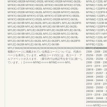
MYKW□-0820R-MYKW□-0920L-MYKW□-0920R-MYKW□-0620L-
MYNJ□-1220L-M
MYKX□-0620R-MYKX□-06520L-MYKX□-06520R-MYKX□-0720L-
MYNK□-1320L-MY
MYKX□-0720R-MYKX□-0820L-MYKX□-0820R-MYKX□-0920L-
MYNL□-1220PR-M
MYKX□-0920R-MYKX□-0620L-MYKY□-0620R-MYKY□-06520L-
MYNL□-1223PR-M
MYKY□-06520R-MYKY□-0720L-MYKY□-0720R-MYKY□-0820L-
MYNM□-1220PL-
MYKY□-0820R-MYKY□-0920L-MYKY□-0920R-MYKY□-0618L-
MYNM□-1223L-M
MYLA□-0618R-MYLA□-0620L-MYLA□-0620PL-MYLA□-0620PR-
MYNM□-1223R-M
MYLA□-0620R-MYLA□-0618L-MYLB□-0618R-MYLB□-0620L-
MYNN□-1220PR-
MYLB□-0620PL-MYLB□-0620PR-MYLB□-0620R-MYLB□-0618L-
MYNN□-1223PL-
MYLC□-0618R-MYLC□-0620L-MYLC□-0620R-MYLC□-0618L-
MYNV□-0711-MY
MYLD□-0618R-MYLD□-0620L-MYLD□-0620R-MYLD□-0618L-
MYNZ□-1220L-MY
MYLE□-0618R-MYLE□-0620L-MYLE□-0620PL-MYLE□-0620PR-
MYPA□-1320L-MY
MYLE□-0620R-MYLE□-0618L-MYLF□-0618R-
MYPB□-1223L-
MYLF34424234343434424234343434424234343434424234343434343434343434343
MYPB2502442442
複数のページに掲載されている商品コードについては、代表の
2308・2308・23
ページを表示しています。●商品コードの□には、色コード・ア
25256・2528・2
ルファベットが入ります。（索引内では色記号を全て□に統一し
25256・25256・
ています。）□-○○○○-MYN□-○○○○-MYM□-○○○○-MYL
2308・2308・23
2319・2319・23
23818・2389・2
25357・25357・
24444・24450・
24444・24444・
2318・2318・23
25050・25050・
24034・24034・
2319・2318・23
24044・24444・
24456565656565
○○○○-MYR□-○○○