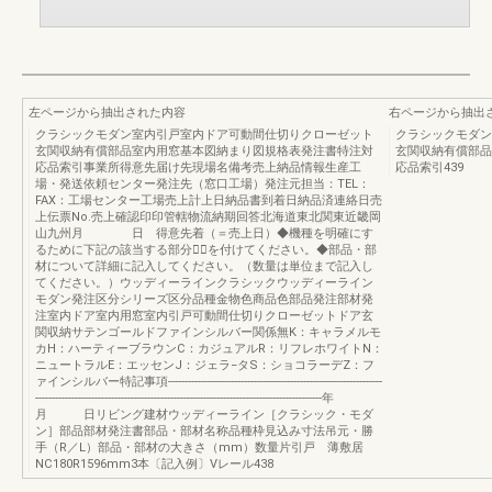
左ページから抽出された内容
右ページから抽出
クラシックモダン室内引戸室内ドア可動間仕切りクローゼット
クラシックモダン
玄関収納有償部品室内用窓基本図納まり図規格表発注書特注対
玄関収納有償部品
応品索引事業所得意先届け先現場名備考売上納品情報生産工
応品索引439
場・発送依頼センター発注先（窓口工場）発注元担当：TEL：
FAX：工場センター工場売上計上日納品書到着日納品済連絡日売
上伝票No.売上確認印印管轄物流納期回答北海道東北関東近畿岡
山九州月 日 得意先着（＝売上日）◆機種を明確にす
るために下記の該当する部分に⃝を付けてください。◆部品・部
材について詳細に記入してください。（数量は単位まで記入し
てください。）ウッディーラインクラシックウッディーライン
モダン発注区分シリーズ区分品種金物色商品色部品発注部材発
注室内ドア室内用窓室内引戸可動間仕切りクローゼットドア玄
関収納サテンゴールドファインシルバー関係無K：キャラメルモ
カH：ハーティーブラウンC：カジュアルR：リフレホワイトN：
ニュートラルE：エッセンJ：ジェラ−タS：ショコラーデZ：フ
ァインシルバー特記事項-----------------------------------------------------------------
---------------------------------------------------------------------------------------年
月 日リビング建材ウッディーライン［クラシック・モダ
ン］部品部材発注書部品・部材名称品種枠見込み寸法吊元・勝
手（R／L）部品・部材の大きさ（mm）数量片引戸 薄敷居
NC180R1596mm3本〔記入例〕Vレール438