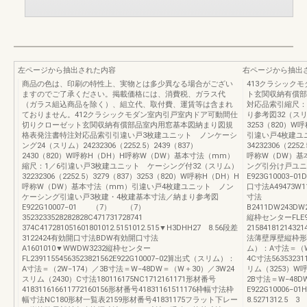
左ページから抽出された内容
右ページから抽出
商品の色は、印刷の特性上、実物とは多少異なる場合がござい
413クラシック
ますのでご了承ください。掲載価格には、消費税、ガラス代
ト玄関収納有償部
（ガラス組込商品を除く）、組立代、取付費、運賃等は含まれ
対応品索引縮尺：
ておりません。412クラシックモダン室内引戸室内ドア可動間仕
り参考図32（スリム）
切りクローゼット玄関収納有償部品室内用窓基本図納まり図規
3253（820）
格表発注書特注対応品索引引違い戸3枚建ユニット ノンケーシ
引違い戸4枚建ユ
ング24（スリム）24232306（2252.5）2439（837）
34232306（22
2430（820）W呼称H（DH）H呼称W（DW）基本寸法（mm）
呼称W（DW）基
縮尺：1／6引違い戸3枚建ユニット ケーシング付32（スリム）
ング引分け戸ユニ
32232306（2252.5）3279（837）3253（820）W呼称H（DH）H
E923G10003−0
呼称W（DW）基本寸法（mm）引違い戸4枚建ユニット ノン
口寸法A49473W11
ケーシング引違い戸3枚建・4枚建基本寸法／納まり参考図
寸法
E922G10007−01 （7） （7）
B2411DW243DW2
3523233528282828C471731728741
縦枠センターFLE92
374C417281051601801012.5151012.515▼H3DHH27 8.56段差
215841812143
3122424有効開口寸法BDW有効開口寸法
法薄壁厚壁縦枠形
A1601010▼WWDW3232縦枠センター
ム）：A寸法＝（W
FL23911554563523821562E922G10007−02算出式（スリム）：
4C寸法56353231
A寸法＝（2W−174）／3B寸法＝W−48DW＝（W＋30）／3W24
リム（3253）W
スリム（2430）C寸法180116175NC1712161171形材番号
2B寸法＝W−48
418311616611772160156形材番号41831161511176枠幅寸法枠
E922G10006−01
幅寸法NC180形材一覧表2159形材番号41831175フラット下レー
8.5271312.