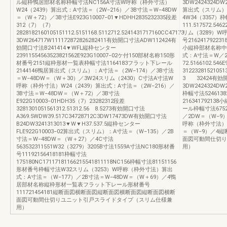
ル縦枠鴨居部材名称枠幅寸法NC156A寸法W呼称（枠外寸法）
3DW2424324DW28
W24（2439）算出式：A寸法＝（2W−216）／3B寸法＝W−48DW
算出式（スリム）：
＝（W＋72）／3B寸法E923G10007−01▼HDHH2835232335段差
4W34（3357）
312（7）（7）
111.517572.5
2828182160105151112.5151168.5112712.5241431717160CC47173
リム（3289）W
3DW264717W111172872826282411有効開口寸法ADW112424有
号216241792231
効開口寸法B241414▼WFL縦枠センター
小縦枠部材名称中
23911554563523821562E923G10007−02ケ付150部材名称150形
式：A寸法＝W／2
材番号2151縦枠形材一覧表枠幅寸法1164183フラット下レール
72.5166102.54
2144146鴨居算出式（スリム）：A寸法＝（2W−174）／3B寸法
31223281521051
＝W−48DW＝（W＋30）／3W24スリム（2430）C寸法A寸法W
3 32424有効
呼称（枠外寸法）W24（2439）算出式：A寸法＝（2W−216）／
3DW2424324DW28
3B寸法＝W−48DW＝（W＋72）／3B寸法
枠幅寸法5246138
E922G10003−01HDH35（7）23282312段差
216341792
3281301051561312.51312.56 8.5273有効開口寸法
ール枠幅寸法675
A369.5WDW39.517C34728712C3DW17473DW有効開口寸法
／2DW＝（W−9）
B24DW3241313013▼W▼H37.537.5縦枠センター
呼称（枠外寸法）
FLE922G10003−02算出式（スリム）：A寸法＝（W−135）／2B
＝（W−9）／4
寸法＝W−48DW＝（W＋27）／4C寸法
面図可動間仕切り
563532311551W32（3279）3205B寸法1559A寸法NC180形材番
用）
号11192156418181枠幅寸法
175180NC17117181166215541811118NC156枠幅寸法81151156
形材番号枠幅寸法W32スリム（3253）W呼称（枠外寸法）算出
式：A寸法＝（W−177）／2B寸法＝W−48DW＝（W＋69）／4鴨
居部材名称縦枠形材一覧表フラット下レール形材番号
111721454181縦断面図横断面図縦断面図横断面図縦断面図横断
面図可動間仕切りユニット引戸スライドタイプ（スリム仕様兼
用）