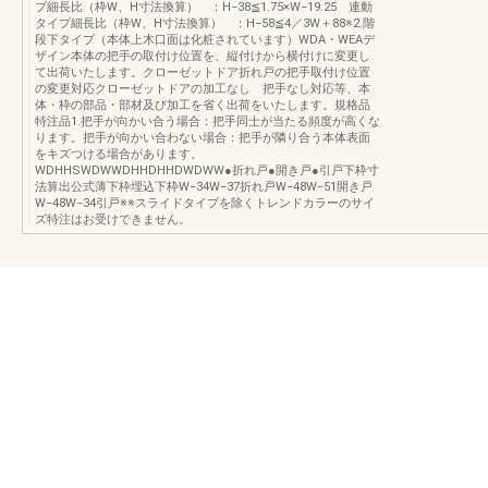
プ細長比（枠W、H寸法換算） ：H−38≦1.75×W−19.25 連動
タイプ細長比（枠W、H寸法換算） ：H−58≦4／3W＋88※2.階
段下タイプ（本体上木口面は化粧されています）WDA・WEAデ
ザイン本体の把手の取付け位置を、縦付けから横付けに変更し
て出荷いたします。クローゼットドア折れ戸の把手取付け位置
の変更対応クローゼットドアの加工なし 把手なし対応等、本
体・枠の部品・部材及び加工を省く出荷をいたします。規格品
特注品1.把手が向かい合う場合：把手同士が当たる頻度が高くな
ります。把手が向かい合わない場合：把手が隣り合う本体表面
をキズつける場合があります。
WDHHSWDWWDHHDHHDWDWW●折れ戸●開き戸●引戸下枠寸
法算出公式薄下枠埋込下枠W−34W−37折れ戸W−48W−51開き戸
W−48W−34引戸※※スライドタイプを除くトレンドカラーのサイ
ズ特注はお受けできません。