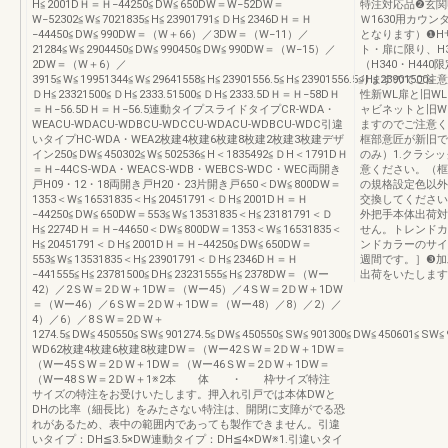
H≦2001DＨ＝Ｈ−44250≦DW≦650DW＝W−52DW＝
特注対応品❷玄関
W−52302≦W≦7021835≦H≦23901791≦ＤH≦2346DＨ＝Ｈ
Ｗ1630用カウン
−44450≦DW≦990DW＝（W＋66）／3DW＝（W−11）／
となります）❶H
21284≦W≦2904450≦DW≦990450≦DW≦990DW＝（W−15）／
ト・扉に限り、H
2DW＝（W＋6）／
（H340・H44
3915≦W≦19951344≦W≦29641558≦H≦23901556.5≦H≦23901556.5≦H≦23901500≦
りますのでご注意
ＤH≦23321500≦ＤH≦2333.51500≦ＤH≦2333.5DＨ＝Ｈ−58DＨ
性新WL扉と旧W
＝Ｈ−56.5DＨ＝Ｈ−56.5連動タイプスライドタイプCR-WDA・
ャビネットと旧W
WEACU-WDACU-WDBCU-WDCCU-WDACU-WDBCU-WDC引違
ますのでご注意く
いタイプHC-WDA・WEA2枚建4枚建6枚建8枚建2枚建3枚建デザ
框部意匠が新旧で
イン250≦DW≦450302≦W≦502536≦H＜1835492≦ＤH＜1791DＨ
のみ）1.クラシ
＝Ｈ−44CS-WDA・WEACS-WDB・WEBCS-WDC・WEC両開き
意ください。（
戸H09・12・18両開き戸H20・23片開き戸650＜DW≦800DW＝
の規格設定色以外
1353＜W≦16531835＜H≦20451791＜ＤH≦2001DＨ＝Ｈ
交換してください
−44250≦DW≦650DW＝553≦W≦13531835＜H≦23181791＜Ｄ
外把手本体出荷対
H≦2274DＨ＝Ｈ−44650＜DW≦800DW＝1353＜W≦16531835＜
せん。トレンドカ
H≦20451791＜ＤH≦2001DＨ＝Ｈ−44250≦DW≦650DW＝
ンドカラーのサイ
553≦W≦13531835＜H≦23901791＜ＤH≦2346DＨ＝Ｈ
週間です。］❸加
−441555≦H≦23781500≦DH≦23231555≦H≦2378DW＝（Wー
出荷をいたします
42）／2ＳW＝2ＤW＋1DW＝（Wー45）／4ＳW＝2ＤW＋1DW
＝（Wー46）／6ＳW＝2ＤW＋1DW＝（Wー48）／8）／2）／
4）／6）／8ＳW＝2ＤW＋
1274.5≦DW≦450550≦SW≦901274.5≦DW≦450550≦SW≦901300≦DW≦450601≦SW≦9
WD62枚建4枚建6枚建8枚建DW＝（Wー42ＳW＝2ＤW＋1DW＝
（Wー45ＳW＝2ＤW＋1DW＝（Wー46ＳW＝2ＤW＋1DW＝
（Wー48ＳW＝2ＤW＋1※2本 体 ・ 枠サイズ特注
サイズの特注をお受けいたします。押入れ引戸では本体DWと
DHの比率（細長比）をみたさない特注は、開閉に支障がでる恐
れがあるため、表中の範囲内であっても製作できません。引違
いタイプ：DH≦3.5×DW連動タイプ：DH≦4×DW※1.引違いタイ