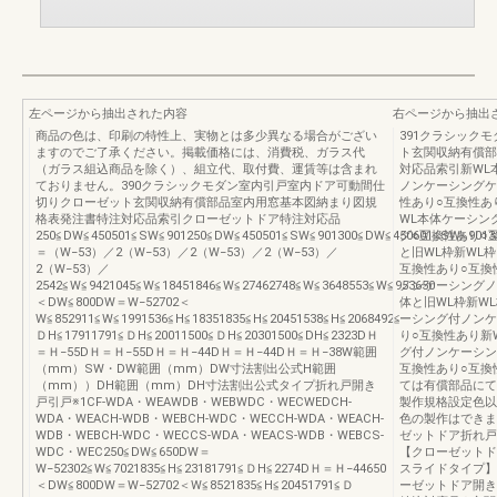
左ページから抽出された内容
右ページから抽出
商品の色は、印刷の特性上、実物とは多少異なる場合がござい
391クラシック
ますのでご了承ください。掲載価格には、消費税、ガラス代
ト玄関収納有償部
（ガラス組込商品を除く）、組立代、取付費、運賃等は含まれ
対応品索引新WL
ておりません。390クラシックモダン室内引戸室内ドア可動間仕
ノンケーシングケ
切りクローゼット玄関収納有償部品室内用窓基本図納まり図規
性あり○互換性あ
格表発注書特注対応品索引クローゼットドア特注対応品
WL本体ケーシン
250≦DW≦450501≦SW≦901250≦DW≦450501≦SW≦901300≦DW≦450601≦SW≦9013
グ○互換性あり○
＝（W−53）／2（W−53）／2（W−53）／2（W−53）／
と旧WL枠新WL
2（W−53）／
互換性あり○互換
2542≦W≦9421045≦W≦18451846≦W≦27462748≦W≦3648553≦W≦953650
ノンケーシングノ
＜DW≦800DW＝W−52702＜
体と旧WL枠新W
W≦852911≦W≦1991536≦H≦18351835≦H≦20451538≦H≦2068492≦
ーシング付ノンケ
ＤH≦17911791≦ＤH≦20011500≦ＤH≦20301500≦DH≦2323DＨ
り○互換性あり新
＝Ｈ−55DＨ＝Ｈ−55DＨ＝Ｈ−44DＨ＝Ｈ−44DＨ＝Ｈ−38W範囲
グ付ノンケーシン
（mm）SW・DW範囲（mm）DW寸法割出公式H範囲
互換性あり○互換
（mm））DH範囲（mm）DH寸法割出公式タイプ折れ戸開き
ては有償部品にて
戸引戸※1CF-WDA・WEAWDB・WEBWDC・WECWEDCH-
製作規格設定色以
WDA・WEACH-WDB・WEBCH-WDC・WECCH-WDA・WEACH-
色の製作はでき
WDB・WEBCH-WDC・WECCS-WDA・WEACS-WDB・WEBCS-
ゼットドア折れ戸
WDC・WEC250≦DW≦650DW＝
【クローゼットド
W−52302≦W≦7021835≦H≦23181791≦ＤH≦2274DＨ＝Ｈ−44650
スライドタイプ】
＜DW≦800DW＝W−52702＜W≦8521835≦H≦20451791≦Ｄ
ーゼットドア開き