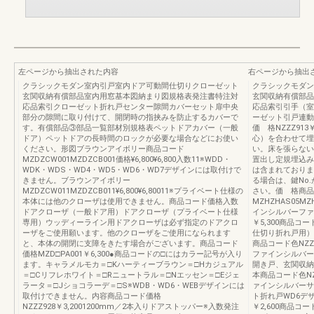
左ページから抽出された内容
右ページから抽出
クラシックモダン室内引戸室内ドア可動間仕切りクローゼット
クラシックモダン
玄関収納有償部品室内用窓基本図納まり図規格表発注書特注対
玄関収納有償部品
応品索引クローゼット折れ戸センター隙間カバーセット扉中央
応品索引引手（室
部分の隙間に取り付けて、開閉時の指挟みを防止するカバーで
ーゼット引戸連動
す。有償部品③部品一覧部材別規格表ペットドアカバー（一般
価 格NZZZ91
ドア）ペットドアの長時間のロックが必要な場合などにお使い
心）を合わせて埋
ください。形図ブラウンアイボリー商品コード
い。床を張らない
MZDZCW001MZDZCB001価格¥6,800¥6,800入数11※WDD・
置出し定規埋込み
WDK・WDS・WD4・WD5・WD6・WD7デザインには取付けで
は含まれておりま
きません。ブラウンアイボリー
る場合は、鍵No
MZDZCW011MZDZCB011¥6,800¥6,80011※プライベート仕様の
さい。価 格商品
本体には他のクローザは使用できません。商品コード価格入数
MZHZHAS05MZ
ドアクローザ（一般ドア用）ドアクローザ（プライベート仕様
インシルバーファ
専用）ウッディーライン用ドアクローザは必ず指定のドアクロ
￥5,300商品コ
ーザをご使用願います。他のクローザをご使用になられます
仕切り折れ戸用）
と、本体の開閉に支障をきたす場合がございます。商品コード
商品コード色NZZZ
価格MZD□PA001￥6,300●商品コードの□にはカラー記号が入り
ファインシルバー
ます。キャラメルモカ＝□Kハーティーブラウン＝□Hカジュアル
開き戸、玄関収納
＝□Cリフレホワイト＝□Rニュートラル＝□Nエッセン＝□Eジェ
本商品コード色NZZ
ラータ＝□Jショコラーデ＝□S※WDB・WD6・WEBデザインには
ァインシルバーサ
取付けできません。内容商品コード価格
ト折れ戸WD6デ
NZZZ928￥3,2001200mm／2本入りドアストッパー※入数発注
￥2,600商品コ