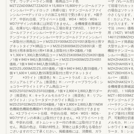
です。ウッディーライン用価 格商品コード色
ーザ（Vレール方
MZTZZAD05MZTZZAD51￥15,800￥15,800サテンゴールドファ
て現場でのカット
インシルバーデッドロック（本締り錠）サテンゴールドファイ
の場合はソケット
ンシルバー※デッドロックの加工を特注で受け承ります。※親子
小さくなります。
ドア、中折れ仕様、プライベート仕様、WD4・WD5・WD6・
C：カジュアル、
WD7デザインの本体には対応できません。…全機種要在庫確認
タが入ります。￥30,
品。在庫がない場合は受注から工場出荷まで約5日。！5サテン
寸法（mm）価格／
ゴールドファインシルバーサテンゴールドファインシルバーサ
用（1427）W16
テンゴールドファインシルバーサテンゴールドファインシルバ
146112180MZH
ー床取付け用商品コードMZDZSY005MZDZSY051床取付け用マ
商品コード簡易錠
グネットタイプ※3商品コードMZDZSB005MZDZSB051床・壁
大型サムターン表
取付け用本体取付け用※1本体上部取付け用※2価格／1個
機能サテンゴール
￥1,300￥1,300入数55商品コードMZDZSK005MZDZSK051価格
シルバー商品コー
／1個￥840￥840入数55商品コードMZDZSH005MZDZSH051
MZHZHAK05￥3
価格／1個￥840￥840入数55商品コード
MZHZHAH05￥3
MZDZSJ005MZDZSJ051価格／1個￥840￥840入数55価格／1
MZHZHAC05￥8
個￥1,600￥1,600入数55薄型床取付け用マグネットタイ
MZTZBDH05￥5
プ ※3ライト［推奨色］N：ニュートラルE：エッセンC：
ルバー（鏡面）
カジュアルミディアム［推奨色］H：ハーティーブラウンS：シ
MZHZHAK52￥7,4
ョコラーデライトミディアム商品コード
全機種要在庫確認
MZDZSF021MZDZSF022価格／1個￥2,800￥2,800入数11ダー
約10日。！10
ク［推奨色］K：キャラメルモカホワイト［推奨色］R：リフレ
MZT☆BDS05MZT
ホワイトJ：ジェラータダークホワイト商品コード
サテンゴールドフ
MZDZSF023MZDZSF024価格／1個￥2,800￥2,800入数11NEW
バーサテンゴール
色機能色機能色機能※1.中折れ仕様の本体には取付けできませ
ーハンドル片側バ
ん。※2.プライベート仕様、中折れ仕様、WD4・WD5・WD6・
タイプ後付け用室
WD7デザインの本体には取付けできません。※3.プライベート仕
戸、可動間仕切連
様、中折れ仕様、ボトムシャッター付の本体には取付けできま
メルモカ、H：ハ
せん。商品の色は、印刷の特性上、実物とは多少異なる場合が
レホワイト★には
ございますのでご了承ください。掲載価格には、消費税、ガラ
ラータ、S：ショ