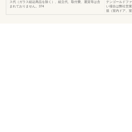
ス代（ガラス組込商品を除く）、組立代、取付費、運賃等は含
テンゴールドファ
まれておりません。374
い場合は弊社営業
規（室内ドア、室