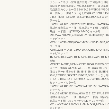
クラシックモダン室内引戸室内ドア可動間仕切り
玄関収納有償部品室内用窓基本図納まり図規格表
応品索引カウンター型GS-WEAGS-WEBGS-WEC
観 図セット価格ミラーなし呼称A-C15Z1B-C15Z1C
C15Z1価格¥133,500¥155,500¥165,100¥203,
ラーなし
SW□GSWEAC15Z1SW□GSWEBC15Z1SW□GSW
部材名称商品コード価 格商品コード価 格商品
商品コード価 格740W(×2)740ウォール扉
MXJ□AW740×2¥8,400×2MXJ□BW740×2¥13,100
キャビネット
MXA□☆W740×2¥15,800×2MXA□☆W740×2¥15,80
ベース扉
×2MXJ□AB740×2¥10,500×2MXJ□BB740×2¥16,8
キャビネット＊
1MXA□☆B148A¥22,100MXA□☆B148A¥22,100MX
台輪
MXA□ED1480¥8,900MXA□ED1480¥8,900MXA□ED1
ロッカー型GS-WEAGS-WEBGS-WECGS-WE
価格ミラー付呼称A-B15M1B-B15M1C-B15M1D-
¥169,200¥198,500¥217,600¥266,500ミラーなし呼
B15Z1C-B15Z1D-B15Z1価格¥157,700¥185,900¥20
セットコードミラー付
SW□GSWEAB15M1SW□GSWEBB15M1SW□GS
ミラーなし
SW□GSWEAB15Z1SW□GSWEBB15Z1SW□GSW
部材名称商品コード価 格商品コード価 格商品
商品コード価 格ミラー付740M740ミラー扉
MXJ□AM740¥29,400MXJ□BM740¥39,900MXJ□C
キャビネット