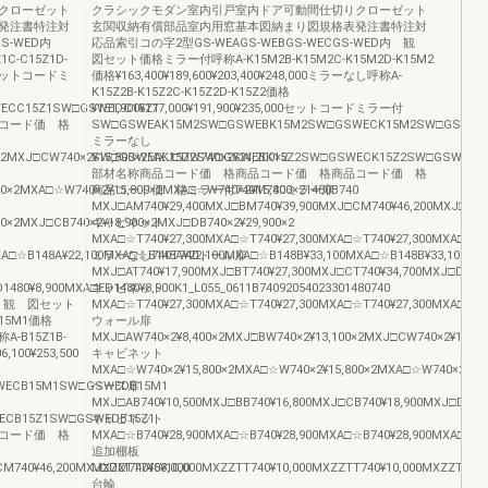
クローゼット
クラシックモダン室内引戸室内ドア可動間仕切りクローゼット
発注書特注対
玄関収納有償部品室内用窓基本図納まり図規格表発注書特注対
GS-WED内
応品索引コの字2型GS-WEAGS-WEBGS-WECGS-WED内 観
-C15Z1D-
図セット価格ミラー付呼称A-K15M2B-K15M2C-K15M2D-K15M2
900セットコードミ
価格¥163,400¥189,600¥203,400¥248,000ミラーなし呼称A-
K15Z2B-K15Z2C-K15Z2D-K15Z2価格
ECC15Z1SW□GSWEDC15Z1
¥151,900¥177,000¥191,900¥235,000セットコードミラー付
コード価 格
SW□GSWEAK15M2SW□GSWEBK15M2SW□GSWECK15M2SW□GSWED
ミラーなし
×2MXJ□CW740×2¥15,800×2MXJ□DW740×2¥24,200×2
SW□GSWEAK15Z2SW□GSWEBK15Z2SW□GSWECK15Z2SW□GSWEDK1
部材名称商品コード価 格商品コード価 格商品コード価 格
0×2MXA□☆W740×2¥15,800×2MXA□☆W740×2¥15,800×21480B740
商品コード価 格ミラー付740M740ミラー扉
MXJ□AM740¥29,400MXJ□BM740¥39,900MXJ□CM740¥46,200MXJ□DM7
00×2MXJ□CB740×2¥18,900×2MXJ□DB740×2¥29,900×2
キャビネット
MXA□☆T740¥27,300MXA□☆T740¥27,300MXA□☆T740¥27,300MXA□☆T74
A□☆B148A¥22,100MXA□☆B148A¥22,100MXA□☆B148B¥33,100MXA□☆B148B¥33,100MXA
ミラーなし740T740トール扉
MXJ□AT740¥17,900MXJ□BT740¥27,300MXJ□CT740¥34,700MXJ□DT740
480¥8,900MXA□ED1480¥8,900K1_L055_0611B74092054023301480740
キャビネット
D内 観 図セット
MXA□☆T740¥27,300MXA□☆T740¥27,300MXA□☆T740¥27,300MXA□☆T74
B15M1価格
ウォール扉
称A-B15Z1B-
MXJ□AW740×2¥8,400×2MXJ□BW740×2¥13,100×2MXJ□CW740×2¥15,80
6,100¥253,500
キャビネット
MXA□☆W740×2¥15,800×2MXA□☆W740×2¥15,800×2MXA□☆W740×2¥15,
WECB15M1SW□GSWEDB15M1
ベース扉
MXJ□AB740¥10,500MXJ□BB740¥16,800MXJ□CB740¥18,900MXJ□DB740
ECB15Z1SW□GSWEDB15Z1
キャビネット
コード価 格
MXA□☆B740¥28,900MXA□☆B740¥28,900MXA□☆B740¥28,900MXA□☆B74
追加棚板
M740¥46,200MXJ□DM740¥63,000
MXZZTT740¥10,000MXZZTT740¥10,000MXZZTT740¥10,000MXZZTT740
台輪