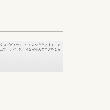
タログビュー」でごらんいただけます。カ
b上でパラパラめくりながらカタログをごら