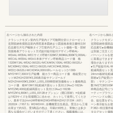
左ページから抽出された内容
右ページから抽出
クラシックモダン室内引戸室内ドア可動間仕切りクローゼット
クラシックモダン
玄関収納有償部品室内用窓基本図納まり図規格表発注書特注対
玄関収納有償部品
応品索引片引戸幅狭タイプ①室内引戸ユニット価格一覧・部材
応品索引●全機種
別規格表アウトセット方式錠付錠付錠付デザイン呼称AL-
は別途ご注文くだ
WEAAL-WEBAL-WECサイズ呼称1320¥57,800¥66,800¥72,000AL-
バーハンドルを使
WECAL-WEBAL-WEA①本体デザイン呼称商品コード価 格
に装着はできます
1320W13AL-WEA□-06520J-MCXA¥34,100AL-WEB□-06520J-
場合がありますの
MCXB¥43,100AL-WEC□-06520J-MCXC¥48,300AL-
●引戸錠錠付AL-WE
WED□-06520J-MCXD¥54,000②枠レールセット□-1300-
粧縁両面セット見
MYDY¥17,300③引戸錠機 能カラー商品コード価 格錠受けセ
24mm板材化粧
ットMZH□HZ001¥3,200表示錠サテンゴールド
部材●引戸錠受け
MZHZHAH05¥3,200K1_L055_0308B部材別価格セット価格商品
部）：サテンゴー
コード価 格W13W13化粧縁片面セット見付け24㎜□-1823A-
数1MZT□BES0
MYEZ¥8,400化粧縁両面セット見付け24㎜□-1823B-
枠商品色記号につ
MYEZ¥16,800K1_L055_0312Bオプション（開口部材）※化粧縁
ーティーブラウ
は1823サイズを現場開口に合わせ、カットして使用してくださ
バーハンドル側に
い。基本寸法(mm)W呼称W(DW)H呼称H(DH)131334（651）
合、錠位置をずら
202024（1957.5）WDWDHH…全機種受注生産品。受注から工場
ーン表示錠をお使
出荷まで約5日。受5商品の色は、印刷の特性上、実物とは多少
P.382∼特注製
異なる場合がございますのでご了承ください。掲載価格には、
タログセット価格一覧