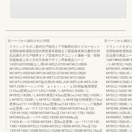
左ページから抽出された内容
右ページから抽出
クラシックモダン室内引戸室内ドア可動間仕切りクローゼット
クラシックモダン
玄関収納有償部品室内用窓基本図納まり図規格表発注書特注対
玄関収納有償部品
応品索引片引戸標準タイプ③室内引戸ユニット価格一覧・部材
応品索引商品コード価
別規格表上吊り方式①本体デザイン呼称商品コード
16W18¥69,000¥74
142016201820錠なし用UK-WEL□-0720-MCWL□-0820-
／L-MYBS□-1620
MCWL□-0920-MCWLUK-WEP□-0720-MCWP□-0820-
MYBS¥31,900¥33
MCWP□-0920-MCWPUK-WES□-0720-MCWS□-0820-
MYBT□-1820JR／
MCWS□-0920-MCWSUK-WET□-0720-MCWT□-0820-
MYDM□-1820C-M
MCWT□-0920-MCWT錠付用UK-WELJUK-WEPJUK-WESJUK-
MYDM¥10,500□-1
WETJ②枠ケーシング付 ａ＋ｂ＋︵ｃ︶ａ3方枠錠無用薄壁
MYDL□-1420B-MY
(115㎜)壁厚(㎜)111-141□-1420R／L-MYBS□-1620R／L-
MYDL□-1620C-M
MYBS□-1820R／L-MYBS厚壁(142㎜)壁厚(㎜)142-182□-1420R／
MYDL□-1820D-MY
L-MYBT□-1620R／L-MYBT□-1820R／L-MYBT錠付用薄壁(115㎜)
MYDL□-1820E-M
壁厚(㎜)111-141厚壁(142㎜)壁厚(㎜)142-182ｂケーシング装飾8
MYBZ□-1800R／L
㎜足壁厚︵㎜︶111-121142-148□-1820A-MYDM14㎜足122-
MYBZ¥6,300¥6,80
133149-160□-1820B-MYDM19㎜足134-141161-170□-1820C-
MYBW□-1620JR
MYDM25㎜足――171-182□-1820D-MYDM8㎜足
MYBW¥37,700¥3
114(2×4)――□-1820A-MYDMＬ型8㎜足壁厚︵㎜︶111-121142-
MYBX□-1820JR／
148□-1420A-MYDL□-1620A-MYDL□-1820A-MYDL14㎜足122-
MYBY□-1820JR／
133149-160□-1420B-MYDL□-1620B-MYDL□-1820B-MYDL19㎜足
MYBZ□-1800R／L