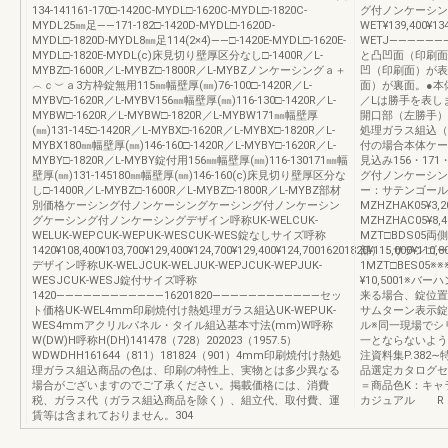
134-141161-170□-1420C-MYDL□-1620C-MYDL□-1820C-
グ付ノンケーシングU
MYDL25㎜足――171-182□-1420D-MYDL□-1620D-
WET¥139,400¥13
MYDL□-1820D-MYDL8㎜足114(2×4)――□-1420E-MYDL□-1620E-
WETJ――――――
MYDL□-1820E-MYDL(c)床見切り壁厚区分なし□-1400R／L-
と凸凹面（印刷面
MYBZ□-1600R／L-MYBZ□-1800R／L-MYBZノンケーシングａ＋
凹（印刷面）が表
︵ｃ︶ａ3方枠錠無用115㎜幅壁厚(㎜)76-100□-1420R／L-
面）が裏面。●本
MYBV□-1620R／L-MYBV156㎜幅壁厚(㎜)116-130□-1420R／L-
／Lは勝手を表し
MYBW□-1620R／L-MYBW□-1820R／L-MYBW171㎜幅壁厚
開口部（左勝手）
(㎜)131-145□-1420R／L-MYBX□-1620R／L-MYBX□-1820R／L-
処理ガラス組込（
MYBX180㎜幅壁厚(㎜)146-160□-1420R／L-MYBY□-1620R／L-
付の場合本体ケー
MYBY□-1820R／L-MYBY錠付用156㎜幅壁厚(㎜)116-130171㎜幅
見込み156・17
壁厚(㎜)131-145180㎜幅壁厚(㎜)146-160(c)床見切り壁厚区分な
グ付ノンケーシン
し□-1400R／L-MYBZ□-1600R／L-MYBZ□-1800R／L-MYBZ部材
ー：サテンゴール
別価格ケーシング付ノンケーシングケーシング付ノンケーシン
MZHZHAK05¥3
グケーシング付ノンケーシングデザイン呼称UK-WELCUK-
MZHZHAC05¥8
WELUK-WEPCUK-WEPUK-WESCUK-WES錠なしサイズ呼称
MZT□BDS05
1420¥108,400¥103,700¥129,400¥124,700¥129,400¥124,70016201820¥115,000¥110,8
部）：サテンゴー
デザイン呼称UK-WELJCUK-WELJUK-WEPJCUK-WEPJUK-
1MZT□BES05※
WESJCUK-WESJ錠付サイズ呼称
¥10,5001※
1420――――――――――――16201820――――――――――――セッ
来る場合、錠位置
ト価格UK-WEL4mm印刷焼付け熱処理ガラス組込UK-WEPUK-
サムターン表示錠
WES4mmアクリルパネル・タイル組込基本寸法(mm)W呼称
ル※同一現場でシ
W(DW)H呼称H(DH)141478（728）202023（1957.5）
一とならないよう
WDWDHH161644（811）181824（901）4mm印刷焼付け熱処
注資料集P.382
理ガラス組込商品の色は、印刷の特性上、実物とは多少異なる
品選定カタログセ
場合がございますのでご了承ください。掲載価格には、消費
＝商品色K：キ
税、ガラス代（ガラス組込商品を除く）、組立代、取付費、運
カジュアル R：
賃等は含まれておりません。304