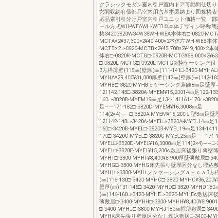
クラシックモダン室内引戸室内ドア可動間仕切り
玄関収納有償部品室内用窓基本図納まり図規格表
応品索引引分け戸室内引戸ユニット価格一覧・部
ール方式WH-WEAWH-WEB①本体デザイン呼
格34203820W34W38WH-WEA本体右□-0820-MCTA×
MCTA×2¥37,300×2¥40,400×2本体左WH-WEB本体右
MCTB×2□-0920-MCTB×2¥45,700×2¥49,400×
体右□-0820R-MCTG□-0920R-MCTG¥58,000×2¥6
□-0820L-MCTG□-0920L-MCTG②枠ケーシン
3方枠薄壁(115㎜)壁厚(㎜)111-141□-3420-MYHA□-
MYHA¥29,400¥31,000厚壁(142㎜)壁厚(㎜)142-182
MYHB□-3820-MYHBｂケーシング装飾8㎜足壁厚︵
121142-148□-3820A-MYEM¥15,20014㎜足122-133
160□-3820B-MYEM19㎜足134-141161-170□-382
足――171-182□-3820D-MYEM¥16,3008㎜足
114(2×4)――□-3820A-MYEM¥15,200Ｌ型8㎜足
121142-148□-3420A-MYEL□-3820A-MYEL14㎜足12
160□-3420B-MYEL□-3820B-MYEL19㎜足134-1411
170□-3420C-MYEL□-3820C-MYEL25㎜足――171-1
MYEL□-3820D-MYEL¥16,3008㎜足114(2×4)――□-3
MYEL□-3820E-MYEL¥15,200c敷居床後張り薄壁薄
MYHF□-3800-MYHF¥8,400¥8,900厚壁薄敷居□-340
MYHG□-3800-MYHG床先張り壁厚区分なし埋込敷居
MYHL□-3800-MYHLノンケーシングａ＋ｃａ3方
(㎜)116-130□-3420-MYHC□-3820-MYHC¥36,200
壁厚(㎜)131-145□-3420-MYHD□-3820-MYHD1
(㎜)146-160□-3420-MYHE□-3820-MYHEc敷
薄敷居□-3400-MYHH□-3800-MYHH¥8,400¥8,9
□-3400-MYHJ□-3800-MYHJ180㎜幅薄敷居□-3400
MYHK床先張り壁厚区分なし埋込敷居□-3400-MYHL□