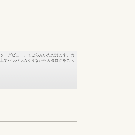
タログビュー」でごらんいただけます。カ
b上でパラパラめくりながらカタログをごら