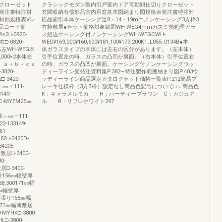
クローゼット
クラシックモダン室内引戸室内ドア可動間仕切りクローゼット
発注書特注対
玄関収納有償部品室内用窓基本図納まり図規格表発注書特注対
材別規格表Vレ
応品索引本体ケーシング足8・14・19mmノンケーシング3方枠3
称商品コード価
方枠敷居●セット価格対象範囲WH-WEG4mmカスミ熱処理ガラ
2□-0920-
ス組込ケーシング付ノンケーシングWH-WEGCWH-
□-0820-
WEG¥169,000¥160,600¥181,100¥173,200K1_L055_0134B●本
2本体左WH-WEG本
体ガラスタイプの本体には左右の区分があります。（左本体）
3,000×2本体左
引手位置左の時、ガラスの凸凹が裏面。（右本体）引手位置右
グ付 ａ＋ｂ＋ｃａ
の時、ガラスの凸凹が裏面。ケーシング付ノンケーシングウッ
3820-
ディーライン受発注資料集P.382∼特注製作範囲納まり図P.403ウ
□-3420-
ッディーライン商品選定カタログセット価格一覧表P.212簡易ブ
㎜︶111-
レーキ仕様枠（3方B枠）設定なし商品色記号について□＝商品色
149-
K：キャラメルモカ H：ハーティーブラウン C：カジュア
0C-MYEM25㎜
ル R：リフレホワイト297
壁厚︵㎜︶111-
2-133149-
61-
82□-3420D-
420E-
敷居□-3400-
0-
□-3400-
枠156㎜幅壁厚
¥38,300171㎜幅
80㎜幅壁厚
居床後張り156㎜幅
00171㎜幅薄敷居
-MYHK□-3800-
-3800-