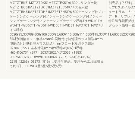
MZTZTBK51MZTZTDK51MZTZTEK51¥6,300シリンダー錠
別売品はP.37
MZTZTBC51MZTZTDC51MZTZTEC51¥7,400表示錠
ップDスタイルD
MZTZTBH51MZTZTDH51MZTZTEH51¥6,800ケーシング付ノン
ュートラル E：
ケーシングケーシング付ノンケーシングケーシング付ノンケー
デ R：リフレホ
シングケーシング付ノンケーシングデザイン呼称TH-WD4CTH-
特注製作範囲納ま
WD4TH-WD5CTH-WD5TH-WD6CTH-WD6TH-WD7CTH-WD7サ
グセット価格一覧表
イズ呼称
0620¥93,300¥89,600¥100,300¥96,600¥115,300¥111,600¥115,300¥111,600065200720
部材別価格セット価格4mm印刷焼付け熱処理ガラス組込4mm
印刷焼付け熱処理ガラス組込4mmフロート板ガラス組込
07784（727）基本寸法(mm)W呼称W(DW)H呼称
H(DH)06734（677）203方2023/4方2035（1983）
065754（697）DWWDHH08824（767）233方2306/4方
2318（2266）09873（816）…受注生産品。受注から工場出荷ま
で約5日。TH-WD4受5受5受5受5受5