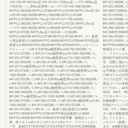
122-133149-16019㎜足134-141161-17025㎜足――171-1828㎜足
MYJC□-0920R／L
114(2×4)――Ｌ型8㎜足壁厚︵㎜︶111-121142-148□-0620A-
MYJD□-0820R／L
MYPL□-06520A-MYPL□-0720A-MYPL□-0723A-MYPL14㎜足122-
MYJE¥27,300¥30
133149-160□-0620B-MYPL□-06520B-MYPL□-0720B-
MYJF□-0920R／L
MYPL□-0723B-MYPL19㎜足134-141161-170□-0620C-
MYJG□-0920R／L
MYPL□-06520C-MYPL□-0720C-MYPL□-0723C-MYPL25㎜足
MYJK¥27,800□-
――171-182□-0620D-MYPL□-06520D-MYPL□-0720D-
MYJM□-0823R／L
MYPL□-0723D-MYPL8㎜足114(2×4)――□-0620E-
MYJM¥29,900¥33
MYPL□-06520E-MYPL□-0720E-MYPL□-0723E-MYPL（c）沓摺
MYJN□-0920R／L
り埋込沓摺り□-0600-MYPP□-06500-MYPP□-0700-MYPP埋込段
MYJP□-0920R／L
沓摺り□-0600-MYPR□-06500-MYPR□-0700-MYPRノンケーシン
MYPP¥2,600¥2
グａ＋︵ｃ︶ａ枠３方枠90㎜幅壁厚(㎜)50-75□-06520R／L-
格商品コード価 
MYJC□-0720R／L-MYJC115㎜幅壁厚(㎜)76-100□-06520R／L-
ー：ファインシル
MYJD□-0720R／L-MYJD156㎜幅壁厚(㎜)116-130□-0620R／L-
面)MZT□WDS51¥8
MYJE□-06520R／L-MYJE□-0720R／L-MYJE□-0723R／L-
吊 元開く側から
MYJE171㎜幅壁厚(㎜)131-145□-0620R／L-MYJF□-06520R／L-
あるのが左吊元で
MYJF□-0720R／L-MYJF□-0723R／L-MYJF180㎜幅壁厚(㎜)146-
は平滑面と凸凹面
160□-0620R／L-MYJG□-06520R／L-MYJG□-0720R／L-
だ時ガラスの凸凹
MYJG□-0723R／L-MYJG４方枠90㎜幅壁厚(㎜)50-75□-06520R／
ガラスの凸凹（印
L-MYJK□-0720R／L-MYJK115㎜幅壁厚(㎜)76-100□-06520R／L-
商品コードの末尾
MYJL□-0720R／L-MYJL156㎜幅壁厚(㎜)116-130□-0620R／L-
びください。●4
MYJM□-06520R／L-MYJM□-0720R／L-MYJM□-0723R／L-
WDK、WDS、W
MYJM171㎜幅壁厚(㎜)131-145□-0620R／L-MYJN□-06520R／L-
アクローザー（一
MYJN□-0720R／L-MYJN□-0723R／L-MYJN180㎜幅壁厚(㎜)146-
対象範囲ケーシン
160□-0620R／L-MYJP□-06520R／L-MYJP□-0720R／L-
E空錠ケーシング
MYJP□-0723R／L-MYJP（c）沓摺り埋込沓摺り□-0600-
156・171・1
MYPP□-06500-MYPP□-0700-MYPP埋込段沓摺り□-0600-
ダー錠を複数使用
MYPR□-06500-MYPR□-0700-MYPR③把手機 能商品コード
定してください。
価 格スタイルBスタイルDスタイルEカラー：ファインシルバ
シルバー（鏡面）
ー空 錠MZTZTBS51MZTZTDS51MZTZTES51¥5,300簡易錠
ます。●掲載写真