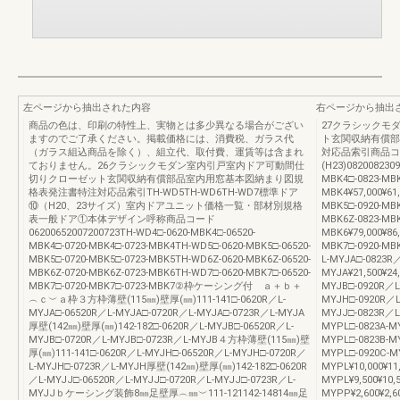
左ページから抽出された内容
右ページから抽出
商品の色は、印刷の特性上、実物とは多少異なる場合がござい
27クラシックモ
ますのでご了承ください。掲載価格には、消費税、ガラス代
ト玄関収納有償部
（ガラス組込商品を除く）、組立代、取付費、運賃等は含まれ
対応品索引商品コー
ておりません。26クラシックモダン室内引戸室内ドア可動間仕
(H23)082008230
切りクローゼット玄関収納有償部品室内用窓基本図納まり図規
MBK4□-0823-MBK
格表発注書特注対応品索引TH-WD5TH-WD6TH-WD7標準ドア
MBK4¥57,000¥61,
⑩（H20、23サイズ）室内ドアユニット価格一覧・部材別規格
MBK5□-0920-MBK5
表一般ドア①本体デザイン呼称商品コード
MBK6Z-0823-MBK
06200652007200723TH-WD4□-0620-MBK4□-06520-
MBK6¥79,000¥86,
MBK4□-0720-MBK4□-0723-MBK4TH-WD5□-0620-MBK5□-06520-
MBK7□-0920-MBK
MBK5□-0720-MBK5□-0723-MBK5TH-WD6Z-0620-MBK6Z-06520-
L-MYJA□-0823R
MBK6Z-0720-MBK6Z-0723-MBK6TH-WD7□-0620-MBK7□-06520-
MYJA¥21,500¥24
MBK7□-0720-MBK7□-0723-MBK7②枠ケーシング付 ａ＋ｂ＋
MYJB□-0920R／L
︵ｃ︶ａ枠３方枠薄壁(115㎜)壁厚(㎜)111-141□-0620R／L-
MYJH□-0920R／L-
MYJA□-06520R／L-MYJA□-0720R／L-MYJA□-0723R／L-MYJA
MYJJ□-0823R／L
厚壁(142㎜)壁厚(㎜)142-182□-0620R／L-MYJB□-06520R／L-
MYPL□-0823A-MY
MYJB□-0720R／L-MYJB□-0723R／L-MYJB４方枠薄壁(115㎜)壁
MYPL□-0823B-M
厚(㎜)111-141□-0620R／L-MYJH□-06520R／L-MYJH□-0720R／
MYPL□-0920C-M
L-MYJH□-0723R／L-MYJH厚壁(142㎜)壁厚(㎜)142-182□-0620R
MYPL¥10,000¥11
／L-MYJJ□-06520R／L-MYJJ□-0720R／L-MYJJ□-0723R／L-
MYPL¥9,500¥10,
MYJJｂケーシング装飾8㎜足壁厚︵㎜︶111-121142-14814㎜足
MYPP¥2,600¥2,6