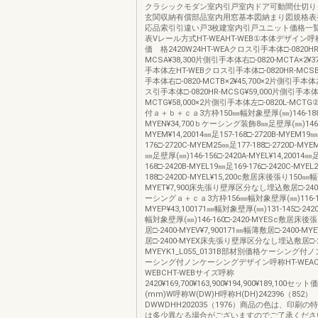
クラシックモダン室内引戸室内ドア可動間仕切り
玄関収納有償部品室内用窓基本図納まり図規格表
応品索引引違い戸3枚建室内引戸ユニット価格一
表Vレール方式HT-WEAHT-WEB①本体デザイン
価 格2420W24HT-WEAクロス引手本体□-0820HR
MCSA¥38,300片側引手本体右□-0820-MCTA×2¥3
手本体左HT-WEBクロス引手本体□-0820HR-MCSB
手本体右□-0820-MCTB×2¥45,700×2片側引手本
ス引手本体□-0820HR-MCSG¥59,000片側引手本体右
MCTG¥58,000×2片側引手本体左□-0820L-MC
付ａ＋ｂ＋ｃａ3方枠150㎜幅対象壁厚(㎜)146-188□
MYEN¥34,700ｂケーシング装飾8㎜足壁厚(㎜)146-15
MYEM¥14,20014㎜足157-168□-2720B-MYEM19㎜
176□-2720C-MYEM25㎜足177-188□-2720D-MYE
㎜足壁厚(㎜)146-156□-2420A-MYEL¥14,20014㎜足
168□-2420B-MYEL19㎜足169-176□-2420C-MYEL
188□-2420D-MYEL¥15,200c敷居床後張り150㎜幅
MYET¥7,900床先張り壁厚区分なし埋込敷居□-240
ーシングａ＋ｃａ3方枠156㎜幅対象壁厚(㎜)116-130
MYEP¥43,100171㎜幅対象壁厚(㎜)131-145□-242
幅対象壁厚(㎜)146-160□-2420-MYESc敷居床
居□-2400-MYEV¥7,900171㎜幅薄敷居□-2400-M
居□-2400-MYEX床先張り壁厚区分なし埋込敷居□-2
MYEYK1_L055_0131B部材別価格ケーシング
ーシング付ノンケーシングデザイン呼称HT-WEACHT
WEBCHT-WEBサイズ呼称
2420¥169,700¥163,900¥194,900¥189,100
(mm)W呼称W(DW)H呼称H(DH)242396（852）
DWWDHH202035（1976）商品の色は、印刷
は多少異なる場合がございますのでご了承くださ