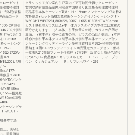
クローゼット
クラシックモダン室内引戸室内ドア可動間仕切りクローゼット
発注書特注対
玄関収納有償部品室内用窓基本図納まり図規格表発注書特注対
覧・部材別規格
応品索引本体ケーシング足8・14・19mmノンケーシング3方枠3
呼称商品コード
方枠敷居●セット価格対象範囲ケーシング付ノンケーシングHT-
-
WEGCHT-WEG¥231,800¥226,000K1_L055_0130BHT-WEG4mm
7,300×2片側引
カスミ熱処理ガラス組込●本 体ガラスタイプの本体には左右の
¥46,700片側引
区分があります。（左本体）引手位置左の時、ガラスの凸凹が
体左HT-WEGクロ
裏面。（右本体）引手位置右の時、ガラスの凸凹が裏面。●本体
□-0820R-
呼称片側引手本体クロス引手本体片側引手本体ケーシング付ノ
TG②枠ケーシング
ンケーシングウッディーライン受発注資料集P.382∼特注製作範
-2420-
囲納まり図P.402ウッディーライン商品選定カタログセット価格
6□-2720A-
一覧表P.210簡易ブレーキ仕様枠（3方B枠）設定なし商品色記号
足169-
について□＝商品色K：キャラメルモカ H：ハーティーブラ
M¥15,200Ｌ型8
ウン C：カジュアル R：リフレホワイト293
157-
25㎜足177-
薄敷居□-2400-
0-MYEYノンケ
□-2420-
0-MYER180㎜
後張り156㎜幅薄敷
YEW180㎜幅薄敷
400-
付ノンケーシングケ
-WEAHT-
セット価格基本寸法
の特性上、実物と
い。掲載価格