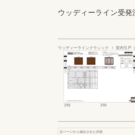
ウッディーライン受発注資料集
ウッディーラインクラシック
室内引戸（
292
293
左ページから抽出された内容