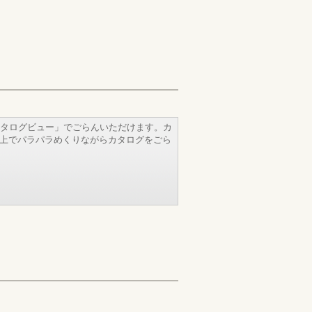
タログビュー」でごらんいただけます。カ
b上でパラパラめくりながらカタログをごら