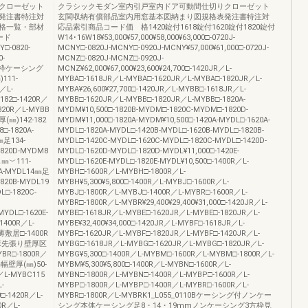
クローゼット
クラシックモダン室内引戸室内ドア可動間仕切りクローゼット
発注書特注対
玄関収納有償部品室内用窓基本図納まり図規格表発注書特注対
格一覧・部材
応品索引商品コード価 格1420錠付1618錠付1620錠付1820錠付
ード
W14･16W18¥53,000¥57,000¥58,000¥63,000□-0720J-
□-0820-
MCNY□-0820J-MCNY□-0920J-MCNY¥57,000¥61,000□-0720J-
0-
MCNZ□-0820J-MCNZ□-0920J-
ZJ②枠ケーシング
MCNZ¥62,000¥67,000¥23,600¥24,700□-1420JR／L-
11-
MYBA□-1618JR／L-MYBA□-1620JR／L-MYBA□-1820JR／L-
／L-
MYBA¥26,600¥27,700□-1420JR／L-MYBB□-1618JR／L-
182□-1420R／
MYBB□-1620JR／L-MYBB□-1820JR／L-MYBB□-1820A-
820R／L-MYBB
MYDM¥10,500□-1820B-MYDM□-1820C-MYDM□-1820D-
(㎜)142-182
MYDM¥11,000□-1820A-MYDM¥10,500□-1420A-MYDL□-1620A-
-1820A-
MYDL□-1820A-MYDL□-1420B-MYDL□-1620B-MYDL□-1820B-
㎜足134-
MYDL□-1420C-MYDL□-1620C-MYDL□-1820C-MYDL□-1420D-
1820D-MYDM8
MYDL□-1620D-MYDL□-1820D-MYDL¥11,000□-1420E-
㎜︶111-
MYDL□-1620E-MYDL□-1820E-MYDL¥10,500□-1400R／L-
20A-MYDL14㎜足
MYBH□-1600R／L-MYBH□-1800R／L-
1820B-MYDL19
MYBH¥5,300¥5,800□-1400R／L-MYBJ□-1600R／L-
L□-1820C-
MYBJ□-1800R／L-MYBJ□-1400R／L-MYBR□-1600R／L-
MYBR□-1800R／L-MYBR¥29,400¥29,400¥31,000□-1420JR／L-
YDL□-1620E-
MYBE□-1618JR／L-MYBE□-1620JR／L-MYBE□-1820JR／L-
400R／L-
MYBE¥32,400¥34,000□-1420JR／L-MYBF□-1618JR／L-
薄敷居□-1400R
MYBF□-1620JR／L-MYBF□-1820JR／L-MYBF□-1420JR／L-
YBJ床先張り壁厚区
MYBG□-1618JR／L-MYBG□-1620JR／L-MYBG□-1820JR／L-
BR□-1800R／
MYBG¥5,300□-1400R／L-MYBM□-1600R／L-MYBM□-1800R／L-
壁厚(㎜)50-
MYBM¥5,300¥5,800□-1400R／L-MYBN□-1600R／L-
／L-MYBC115
MYBN□-1800R／L-MYBN□-1400R／L-MYBP□-1600R／L-
-
MYBP□-1800R／L-MYBP□-1400R／L-MYBR□-1600R／L-
□-1420R／L-
MYBR□-1800R／L-MYBRK1_L055_0110Bケーシング付ノンケー
0R／L-
シング本体ケーシング足8・14・19mmノンケーシング3方枠見