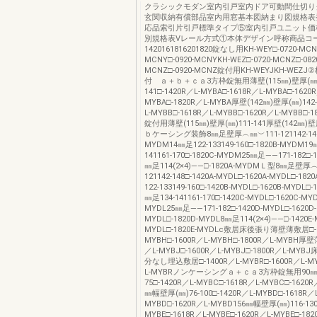
クラシックモダン室内引戸室内ドア可動間仕切り
玄関収納有償部品室内用窓基本図納まり図規格表
応品索引片引戸標準タイプ⑤室内引戸ユニット価
別規格表Vレール方式①本体デザイン呼称商品コ
1420161816201820錠なし用KH-WEY□-0720-MCNY
MCNY□-0920-MCNYKH-WEZ□-0720-MCNZ□-082
MCNZ□-0920-MCNZ錠付用KH-WEYJKH-WE
付 ａ＋ｂ＋ｃａ3方枠錠無用薄壁(115㎜)壁厚(㎜)1
141□-1420R／L-MYBA□-1618R／L-MYBA□-1620R
MYBA□-1820R／L-MYBA厚壁(142㎜)壁厚(㎜)142-
L-MYBB□-1618R／L-MYBB□-1620R／L-MYBB□-1
錠付用薄壁(115㎜)壁厚(㎜)111-141厚壁(142㎜)壁厚
ｂケーシング装飾8㎜足壁厚︵㎜︶111-121142-148□
MYDM14㎜足122-133149-160□-1820B-MYDM19
141161-170□-1820C-MYDM25㎜足――171-182□-
㎜足114(2×4)――□-1820A-MYDMＬ型8㎜足壁厚︵
121142-148□-1420A-MYDL□-1620A-MYDL□-18
122-133149-160□-1420B-MYDL□-1620B-MYDL□-
㎜足134-141161-170□-1420C-MYDL□-1620C-MYD
MYDL25㎜足――171-182□-1420D-MYDL□-1620D-
MYDL□-1820D-MYDL8㎜足114(2×4)――□-1420E-M
MYDL□-1820E-MYDLc敷居床後張り薄壁薄敷居□-1
MYBH□-1600R／L-MYBH□-1800R／L-MYBH厚壁
／L-MYBJ□-1600R／L-MYBJ□-1800R／L-M
分なし埋込敷居□-1400R／L-MYBR□-1600R／L-MY
L-MYBRノンケーシングａ＋ｃａ3方枠錠無用90㎜幅
75□-1420R／L-MYBC□-1618R／L-MYBC□-1620R
㎜幅壁厚(㎜)76-100□-1420R／L-MYBD□-1618R／L
MYBD□-1620R／L-MYBD156㎜幅壁厚(㎜)116-130
MYBE□-1618R／L-MYBE□-1620R／L-MYBE□-182