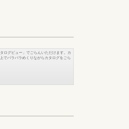
タログビュー」でごらんいただけます。カ
b上でパラパラめくりながらカタログをごら