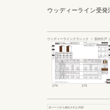
ウッディーライン受発注資料集
ウッディーラインクラシック
室内引戸（
274
275
左ページから抽出された内容