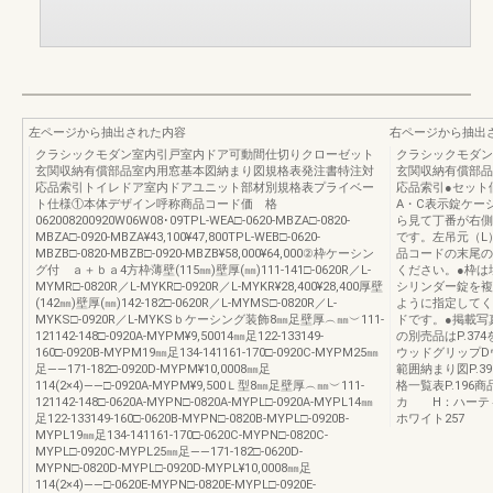
左ページから抽出された内容
右ページから抽出
クラシックモダン室内引戸室内ドア可動間仕切りクローゼット
クラシックモダン
玄関収納有償部品室内用窓基本図納まり図規格表発注書特注対
玄関収納有償部品
応品索引トイレドア室内ドアユニット部材別規格表プライベー
応品索引●セット
ト仕様①本体デザイン呼称商品コード価 格
A・C表示錠ケーシ
062008200920W06W08･09TPL-WEA□-0620-MBZA□-0820-
ら見て丁番が右側
MBZA□-0920-MBZA¥43,100¥47,800TPL-WEB□-0620-
です。左吊元（L
MBZB□-0820-MBZB□-0920-MBZB¥58,000¥64,000②枠ケーシン
品コードの末尾の
グ付 ａ＋ｂａ4方枠薄壁(115㎜)壁厚(㎜)111-141□-0620R／L-
ください。●枠は
MYMR□-0820R／L-MYKR□-0920R／L-MYKR¥28,400¥28,400厚壁
シリンダー錠を複
(142㎜)壁厚(㎜)142-182□-0620R／L-MYMS□-0820R／L-
ように指定してく
MYKS□-0920R／L-MYKSｂケーシング装飾8㎜足壁厚︵㎜︶111-
ドです。●掲載写
121142-148□-0920A-MYPM¥9,50014㎜足122-133149-
の別売品はP.3
160□-0920B-MYPM19㎜足134-141161-170□-0920C-MYPM25㎜
ウッドグリップD
足――171-182□-0920D-MYPM¥10,0008㎜足
範囲納まり図P.
114(2×4)――□-0920A-MYPM¥9,500Ｌ型8㎜足壁厚︵㎜︶111-
格一覧表P.19
121142-148□-0620A-MYPN□-0820A-MYPL□-0920A-MYPL14㎜
カ H：ハーテ
足122-133149-160□-0620B-MYPN□-0820B-MYPL□-0920B-
ホワイト257
MYPL19㎜足134-141161-170□-0620C-MYPN□-0820C-
MYPL□-0920C-MYPL25㎜足――171-182□-0620D-
MYPN□-0820D-MYPL□-0920D-MYPL¥10,0008㎜足
114(2×4)――□-0620E-MYPN□-0820E-MYPL□-0920E-