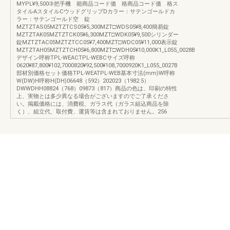
MYPL¥9,500③把手機 能商品コード価 格商品コード価 格ス
タイルAスタイルCウッドグリップDカラー：サテンゴールドカ
ラー：サテンゴールド空 錠
MZTZTAS05MZTZTCS05¥5,300MZT□WDS05¥8,400簡易錠
MZTZTAK05MZTZTCK05¥6,300MZT□WDK05¥9,500シリンダー
錠MZTZTAC05MZTZTCC05¥7,400MZT□WDC05¥11,000表示錠
MZTZTAH05MZTZTCH05¥6,800MZT□WDH05¥10,000K1_L055_0028B
デザイン呼称TPL-WEACTPL-WEBCサイズ呼称
0620¥87,800¥102,7000820¥92,500¥108,7000920K1_L055_0027B
部材別価格セット価格TPL-WEATPL-WEB基本寸法(mm)W呼称
W(DW)H呼称H(DH)06648（592）202023（1982.5）
DWWDHH08824（768）09873（817）商品の色は、印刷の特性
上、実物とは多少異なる場合がございますのでご了承くださ
い。掲載価格には、消費税、ガラス代（ガラス組込商品を除
く）、組立代、取付費、運賃等は含まれておりません。256