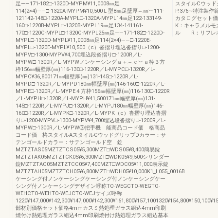
足――171-182□-1320D-MYPM¥11,0008㎜足
スタイルCウッド
114(2×4)――□-1320A-MYPM¥10,500Ｌ型8㎜足壁厚︵㎜︶111-
P.376∼特注製
121142-148□-1220A-MYPL□-1320A-MYPL14㎜足122-133149-
カタログセット価
160□-1220B-MYPL□-1320B-MYPL19㎜足134-141161-
K：キャラメル
170□-1220C-MYPL□-1320C-MYPL25㎜足――171-182□-1220D-
ル R：リフレホ
MYPL□-1320D-MYPL¥11,0008㎜足114(2×4)――□-1220E-
MYPL□-1320E-MYPL¥10,500（c）沓摺り埋込沓摺り□-1200-
MYPV□-1300-MYPV¥4,700埋込段沓摺り□-1200R／L-
MYPW□-1300R／L-MYPWノンケーシングａ＋︵ｃ︶ａ枠３方
枠156㎜幅壁厚(㎜)116-130□-1220R／L-MYPC□-1320R／L-
MYPC¥36,800171㎜幅壁厚(㎜)131-145□-1220R／L-
MYPD□-1320R／L-MYPD180㎜幅壁厚(㎜)146-160□-1220R／L-
MYPE□-1320R／L-MYPE４方枠156㎜幅壁厚(㎜)116-130□-1220R
／L-MYPH□-1320R／L-MYPH¥41,500171㎜幅壁厚(㎜)131-
145□-1220R／L-MYPJ□-1320R／L-MYPJ180㎜幅壁厚(㎜)146-
160□-1220R／L-MYPK□-1320R／L-MYPK（c）沓摺り埋込沓摺
り□-1200-MYPV□-1300-MYPV¥4,700埋込段沓摺り□-1200R／L-
MYPW□-1300R／L-MYPW③把手機 能商品コード価 格商品
コード価 格スタイルAスタイルCウッドグリップDカラー：サ
テンゴールドカラー：サテンゴールド空 錠
MZTZTAS05MZTZTCS05¥5,300MZT□WDS05¥8,400簡易錠
MZTZTAK05MZTZTCK05¥6,300MZT□WDK05¥9,500シリンダー
錠MZTZTAC05MZTZTCC05¥7,400MZT□WDC05¥11,000表示錠
MZTZTAH05MZTZTCH05¥6,800MZT□WDH05¥10,000K1_L055_0016B
ケーシング付ノンケーシングケーシング付ノンケーシングケー
シング付ノンケーシングデザイン呼称TO-WEGCTO-WEGTO-
WEHCTO-WEHTO-WEJCTO-WEJサイズ呼称
1220¥147,000¥142,300¥147,000¥142,300¥161,800¥157,1001320¥154,800¥150,100¥15
部材別価格セット価格4mmカスミ熱処理ガラス組込4mm印刷
焼付け熱処理ガラス組込4mm印刷焼付け熱処理ガラス組込基本