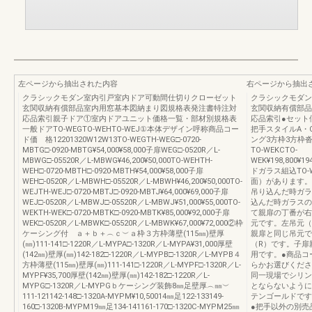
左ページから抽出された内容
右ページから抽出
クラシックモダン室内引戸室内ドア可動間仕切りクローゼット
クラシックモダン
玄関収納有償部品室内用窓基本図納まり図規格表発注書特注対
玄関収納有償部品
応品索引親子ドア①室内ドアユニット価格一覧・部材別規格表
応品索引●セット
一般ドアTO-WEGTO-WEHTO-WEJ①本体デザイン呼称商品コー
把手スタイルA・
ド価 格12201320W12W13TO-WEGTH-WEG□-0720-
ング3方枠3方枠
MBTG□-0920-MBTG¥54,000¥58,000子扉WEG□-0520R／L-
TO-WEKCTO-
MBWG□-05520R／L-MBWG¥46,200¥50,000TO-WEHTH-
WEK¥198,800¥19
WEH□-0720-MBTH□-0920-MBTH¥54,000¥58,000子扉
ドガラス組込TO
WEH□-0520R／L-MBWH□-05520R／L-MBWH¥46,200¥50,000TO-
面）があります。
WEJTH-WEJ□-0720-MBTJ□-0920-MBTJ¥64,000¥69,000子扉
吊り込んだ時ガラ
WEJ□-0520R／L-MBWJ□-05520R／L-MBWJ¥51,000¥55,000TO-
込んだ時ガラスの
WEKTH-WEK□-0720-MBTK□-0920-MBTK¥85,000¥92,000子扉
て親扉の丁番が右
WEK□-0520R／L-MBWK□-05520R／L-MBWK¥67,000¥72,000②枠
元です。左吊元（
ケーシング付 ａ＋ｂ＋︵ｃ︶ａ枠３方枠薄壁(115㎜)壁厚
親扉と同じ吊元で
(㎜)111-141□-1220R／L-MYPA□-1320R／L-MYPA¥31,000厚壁
（R）です。子扉
(142㎜)壁厚(㎜)142-182□-1220R／L-MYPB□-1320R／L-MYPB４
用です。●商品コ
方枠薄壁(115㎜)壁厚(㎜)111-141□-1220R／L-MYPF□-1320R／L-
らかお選びくださ
MYPF¥35,700厚壁(142㎜)壁厚(㎜)142-182□-1220R／L-
同一現場でシリン
MYPG□-1320R／L-MYPGｂケーシング装飾8㎜足壁厚︵㎜︶
とならないように
111-121142-148□-1320A-MYPM¥10,50014㎜足122-133149-
テンゴールドです
160□-1320B-MYPM19㎜足134-141161-170□-1320C-MYPM25㎜
●把手以外の別売