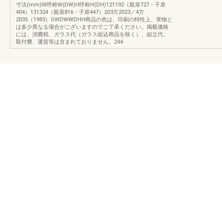
寸法(mm)W呼称W(DW)H呼称H(DH)121192（親扉727・子扉
404）131324（親扉816・子扉447）203方2023／4方
2035（1983）SWDWWDHH商品の色は、印刷の特性上、実物と
は多少異なる場合がございますのでご了承ください。掲載価格
には、消費税、ガラス代（ガラス組込商品を除く）、組立代、
取付費、運賃等は含まれておりません。244