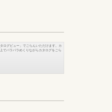
タログビュー」でごらんいただけます。カ
b上でパラパラめくりながらカタログをごら