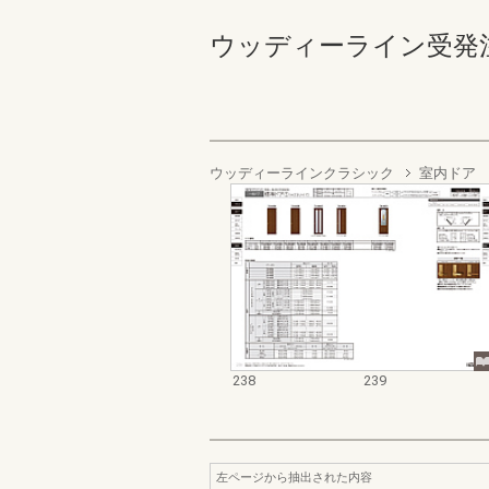
ウッディーライン受発注資料集
ウッディーラインクラシック
室内ドア
238
239
左ページから抽出された内容