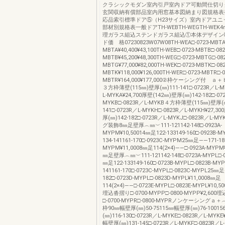
クラシックモダン室内引戸室内ドア可動間仕切り
玄関収納有償部品室内用窓基本図納まり図規格表
応品索引標準ドア⑤（H23サイズ）室内ドアユニ
部材別規格表一般ドアTH-WEBTH-WEGTH-WE
理ガラス組込ステンドガラス組込①本体デザイン
ド価 格07230823W07W08TH-WEA□-0723-MBTA□
MBTA¥40,400¥43,100TH-WEB□-0723-MBTB□-082
MBTB¥45,200¥48,300TH-WEG□-0723-MBTG□-082
MBTG¥77,000¥82,000TH-WEK□-0723-MBTK□-082
MBTK¥118,000¥126,000TH-WER□-0723-MBTR□-0
MBTR¥164,000¥177,000②枠ケーシング付 
３方枠薄壁(115㎜)壁厚(㎜)111-141□-0723R／L-M
L-MYKA¥24,700厚壁(142㎜)壁厚(㎜)142-182□-07
MYKB□-0823R／L-MYKB４方枠薄壁(115㎜)壁厚(㎜
141□-0723R／L-MYKH□-0823R／L-MYKH¥27,3
厚(㎜)142-182□-0723R／L-MYKJ□-0823R／L
グ装飾8㎜足壁厚︵㎜︶111-121142-148□-0923A-
MYPM¥10,50014㎜足122-133149-160□-0923B
134-141161-170□-0923C-MYPM25㎜足――171-182
MYPM¥11,0008㎜足114(2×4)――□-0923A-MYPM
㎜足壁厚︵㎜︶111-121142-148□-0723A-MYPL□-0
㎜足122-133149-160□-0723B-MYPL□-0823B-MY
141161-170□-0723C-MYPL□-0823C-MYPL25㎜足
182□-0723D-MYPL□-0823D-MYPL¥11,0008㎜足
114(2×4)――□-0723E-MYPL□-0823E-MYPL¥1
埋込沓摺り□-0700-MYPP□-0800-MYPP¥2,60
□-0700-MYPR□-0800-MYPRノンケーシング
枠90㎜幅壁厚(㎜)50-75115㎜幅壁厚(㎜)76-1001
(㎜)116-130□-0723R／L-MYKE□-0823R／L-MYKE
幅壁厚(㎜)131-145□-0723R／L-MYKF□-0823R／