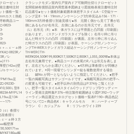
クローゼット
クラシックモダン室内引戸室内ドア可動間仕切りクローゼット
発注書特注対
玄関収納有償部品室内用窓基本図納まり図規格表発注書特注対
ット価格一覧・
応品索引●セット価格対象範囲本体把手スタイルA・C空錠ケー
K4mmカスミ熱処
シング足8・14・19mmノンケーシング3方枠見込み156・171・
呼称商品コー
180mm3方枠沓摺り別途見積り●吊 元開く側から見て丁番が右
-0823-
側にあるものが右吊元、左側にあるのが左吊元です。左吊元
3-
（L）右吊元（R）●本 体ガラスには平滑面と凸凹面（印刷面）
3-
があります。（ステンドガラスタイプを除く）右吊り枠に吊り
3-
込んだ時ガラスの凸凹（印刷面）が裏面。左吊り枠に吊り込ん
823-
だ時ガラスの凸凹（印刷面）が表面。ケーシング付ノンケーシ
ａ＋ｂ＋︵ｃ︶ａ枠
ングTH-WERステンドガラス組込ケーシング付ノンケーシング
YKA□-0823R／
TH-WERCTH-
23R／L-
WER¥204,500¥199,800¥217,500¥212,800K1_L055_0009B●本体は
)111-
左右吊元兼用です。●商品コードの末尾のR／Lは吊元を表しま
00厚壁(142㎜)壁
す。左右どちらかお選びください。●4方枠は薄沓摺りが同梱さ
-MYKJｂケーシン
れています。※同一現場でシリンダー錠を複数使用する場合
は、 鍵No.が同一とならないように指定してください。●把手
-MYPM19㎜足
一覧の掲載写真はサテンゴールドです。●掲載写真以外の把手へ
□-0923D-
の変更も可能です。●把手以外の別売品はP.374をご覧くださ
¥10,500Ｌ型8
い。把手一覧スタイルAスタイルCウッドグリップDウッディー
823A-MYPL14
ライン受発注資料集P.376∼特注製作範囲納まり図P.392∼ウッデ
PL19㎜足134-
ィーライン商品選定カタログセット価格一覧表P.190∼商品色記
――171-
号について□＝商品色K：キャラメルモカ H：ハーティーブ
ラウン C：カジュアル R：リフレホワイト239
0,500（c）沓摺り
0埋込段沓摺り
ａ＋︵ｃ︶ａ枠３方
56㎜幅壁厚
¥30,500171㎜
L-MYKF180㎜幅