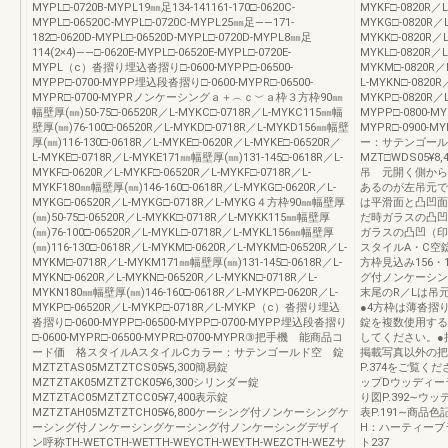
MYPL□-0720B-MYPL19㎜足134-141161-170□-0620C-
MYKF□-0820R／L
MYPL□-06520C-MYPL□-0720C-MYPL25㎜足――171-
MYKG□-0820R／L
182□-0620D-MYPL□-06520D-MYPL□-0720D-MYPL8㎜足
MYKK□-0820R／L
114(2×4)――□-0620E-MYPL□-06520E-MYPL□-0720E-
MYKL□-0820R／L
MYPL（c）沓摺り埋込沓摺り□-0600-MYPP□-06500-
MYKM□-0820R／L
MYPP□-0700-MYPP埋込段沓摺り□-0600-MYPR□-06500-
L-MYKN□-0820R
MYPR□-0700-MYPRノンケーシングａ＋︵ｃ︶ａ枠３方枠90㎜
MYKP□-0820R／L
幅壁厚(㎜)50-75□-06520R／L-MYKC□-0718R／L-MYKC115㎜幅
MYPP□-0800-MYP
壁厚(㎜)76-100□-06520R／L-MYKD□-0718R／L-MYKD156㎜幅壁
MYPR□-090
厚(㎜)116-130□-0618R／L-MYKE□-0620R／L-MYKE□-06520R／
ー：サテンゴール
L-MYKE□-0718R／L-MYKE171㎜幅壁厚(㎜)131-145□-0618R／L-
MZT□WDS05¥8,4
MYKF□-0620R／L-MYKF□-06520R／L-MYKF□-0718R／L-
吊 元開く側から
MYKF180㎜幅壁厚(㎜)146-160□-0618R／L-MYKG□-0620R／L-
あるのが左吊元で
MYKG□-06520R／L-MYKG□-0718R／L-MYKG４方枠90㎜幅壁厚
は平滑面と凸凹面
(㎜)50-75□-06520R／L-MYKK□-0718R／L-MYKK115㎜幅壁厚
だ時ガラスの凸凹
(㎜)76-100□-06520R／L-MYKL□-0718R／L-MYKL156㎜幅壁厚
ガラスの凸凹（印
(㎜)116-130□-0618R／L-MYKM□-0620R／L-MYKM□-06520R／L-
スタイルA・C空
MYKM□-0718R／L-MYKM171㎜幅壁厚(㎜)131-145□-0618R／L-
方枠見込み156・
MYKN□-0620R／L-MYKN□-06520R／L-MYKN□-0718R／L-
グ付ノンケーシン
MYKN180㎜幅壁厚(㎜)146-160□-0618R／L-MYKP□-0620R／L-
末尾のR／Lは吊
MYKP□-06520R／L-MYKP□-0718R／L-MYKP（c）沓摺り埋込
●4方枠は薄沓摺
沓摺り□-0600-MYPP□-06500-MYPP□-0700-MYPP埋込段沓摺り
錠を複数使用する
□-0600-MYPR□-06500-MYPR□-0700-MYPR③把手機 能商品コ
してください。●
ード価 格スタイルAスタイルCカラー：サテンゴールド空 錠
掲載写真以外の把
MZTZTAS05MZTZTCS05¥5,300簡易錠
P.374をご覧
MZTZTAK05MZTZTCK05¥6,300シリンダー錠
ップDウッディー
MZTZTAC05MZTZTCC05¥7,400表示錠
り図P.392∼
MZTZTAH05MZTZTCH05¥6,800ケーシング付ノンケーシングケ
表P.191∼商
ーシング付ノンケーシングケーシング付ノンケーシングデザイ
H：ハーティー
ン呼称TH-WETCTH-WETTH-WEYCTH-WEYTH-WEZCTH-WEZサ
ト237