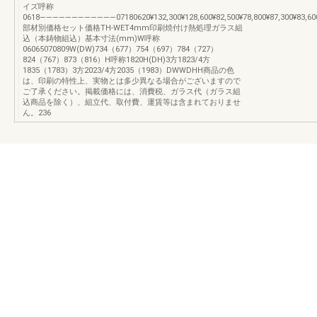
イズ呼称
0618――――――――――――07180620¥132,300¥128,600¥82,500¥78,800¥87,300¥83,60006
部材別価格セット価格TH-WET4mm印刷焼付け熱処理ガラス組
込（本鋳物組込）基本寸法(mm)W呼称
06065070809W(DW)734（677）754（697）784（727）
824（767）873（816）H呼称1820H(DH)3方1823/4方
1835（1783）3方2023/4方2035（1983）DWWDHH商品の色
は、印刷の特性上、実物とは多少異なる場合がございますので
ご了承ください。掲載価格には、消費税、ガラス代（ガラス組
込商品を除く）、組立代、取付費、運賃等は含まれておりませ
ん。236