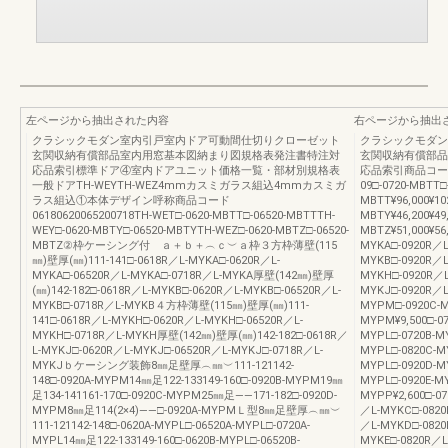
左ページから抽出された内容
右ページから抽出
クラシックモダン室内引戸室内ドア可動間仕切りクローゼット
クラシックモダン
玄関収納有償部品室内用窓基本図納まり図規格表発注書特注対
玄関収納有償部品
応品索引標準ドア④室内ドアユニット価格一覧・部材別規格表
応品索引商品コード価 
一般ドアTH-WEYTH-WEZ4mmカスミガラス組込4mmカスミガ
09□-0720-MBTT□
ラス組込①本体デザイン呼称商品コード
MBTT¥96,000¥10
06180620065200718TH-WET□-0620-MBTT□-06520-MBTTTH-
MBTY¥46,200¥49
WEY□-0620-MBTY□-06520-MBTYTH-WEZ□-0620-MBTZ□-06520-
MBTZ¥51,000¥56
MBTZ②枠ケーシング付 ａ＋ｂ＋︵ｃ︶ａ枠３方枠薄壁(115
MYKA□-0920R／L
㎜)壁厚(㎜)111-141□-0618R／L-MYKA□-0620R／L-
MYKB□-0920R／L
MYKA□-06520R／L-MYKA□-0718R／L-MYKA厚壁(142㎜)壁厚
MYKH□-0920R／L
(㎜)142-182□-0618R／L-MYKB□-0620R／L-MYKB□-06520R／L-
MYKJ□-0920R／L
MYKB□-0718R／L-MYKB４方枠薄壁(115㎜)壁厚(㎜)111-
MYPM□-0920C-M
141□-0618R／L-MYKH□-0620R／L-MYKH□-06520R／L-
MYPM¥9,500□-07
MYKH□-0718R／L-MYKH厚壁(142㎜)壁厚(㎜)142-182□-0618R／
MYPL□-0720B-MY
L-MYKJ□-0620R／L-MYKJ□-06520R／L-MYKJ□-0718R／L-
MYPL□-0820C-M
MYKJｂケーシング装飾8㎜足壁厚︵㎜︶111-121142-
MYPL□-0920D-MY
148□-0920A-MYPM14㎜足122-133149-160□-0920B-MYPM19㎜
MYPL□-0920E-MY
足134-141161-170□-0920C-MYPM25㎜足――171-182□-0920D-
MYPP¥2,600□-07
MYPM8㎜足114(2×4)――□-0920A-MYPMＬ型8㎜足壁厚︵㎜︶
／L-MYKC□-0820
111-121142-148□-0620A-MYPL□-06520A-MYPL□-0720A-
／L-MYKD□-0820
MYPL14㎜足122-133149-160□-0620B-MYPL□-06520B-
MYKE□-0820R／L