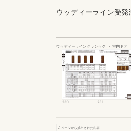
ウッディーライン受発注資料集
ウッディーラインクラシック
室内ドア
230
231
左ページから抽出された内容