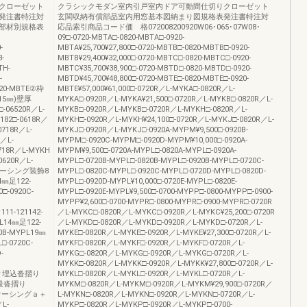
クローゼット
クラシックモダン室内引戸室内ドア可動間仕切りクローゼット
発注書特注対
玄関収納有償部品室内用窓基本図納まり図規格表発注書特注対
部材別規格表
応品索引商品コード価 格072008200920W06･065･07W08･
09□-0720-MBTA□-0820-MBTA□-0920-
-
MBTA¥25,700¥27,800□-0720-MBTB□-0820-MBTB□-0920-
-
MBTB¥29,400¥32,000□-0720-MBTC□-0820-MBTC□-0920-
TH-
MBTC¥35,700¥38,900□-0720-MBTD□-0820-MBTD□-0920-
-
MBTD¥45,700¥48,800□-0720-MBTE□-0820-MBTE□-0920-
520-MBTE②枠
MBTE¥57,000¥61,000□-0720R／L-MYKA□-0820R／L-
5㎜)壁厚
MYKA□-0920R／L-MYKA¥21,500□-0720R／L-MYKB□-0820R／L-
□-06520R／L-
MYKB□-0920R／L-MYKB□-0720R／L-MYKH□-0820R／L-
182□-0618R／
MYKH□-0920R／L-MYKH¥24,100□-0720R／L-MYKJ□-0820R／L-
0718R／L-
MYKJ□-0920R／L-MYKJ□-0920A-MYPM¥9,500□-0920B-
／L-
MYPM□-0920C-MYPM□-0920D-MYPM¥10,000□-0920A-
718R／L-MYKH
MYPM¥9,500□-0720A-MYPL□-0820A-MYPL□-0920A-
0620R／L-
MYPL□-0720B-MYPL□-0820B-MYPL□-0920B-MYPL□-0720C-
Jｂケーシング装飾8
MYPL□-0820C-MYPL□-0920C-MYPL□-0720D-MYPL□-0820D-
4㎜足122-
MYPL□-0920D-MYPL¥10,000□-0720E-MYPL□-0820E-
0□-0920C-
MYPL□-0920E-MYPL¥9,500□-0700-MYPP□-0800-MYPP□-0900-
MYPP¥2,600□-0700-MYPR□-0800-MYPR□-0900-MYPR□-0720R
1-121142-
／L-MYKC□-0820R／L-MYKC□-0920R／L-MYKC¥25,200□-0720R
PL14㎜足122-
／L-MYKD□-0820R／L-MYKD□-0920R／L-MYKD□-0720R／L-
20B-MYPL19㎜
MYKE□-0820R／L-MYKE□-0920R／L-MYKE¥27,300□-0720R／L-
□-0720C-
MYKF□-0820R／L-MYKF□-0920R／L-MYKF□-0720R／L-
-
MYKG□-0820R／L-MYKG□-0920R／L-MYKG□-0720R／L-
MYKK□-0820R／L-MYKK□-0920R／L-MYKK¥27,800□-0720R／L-
沓摺り埋込沓摺り
MYKL□-0820R／L-MYKL□-0920R／L-MYKL□-0720R／L-
埋込段沓摺り
MYKM□-0820R／L-MYKM□-0920R／L-MYKM¥29,900□-0720R／
Rノンケーシングａ＋
L-MYKN□-0820R／L-MYKN□-0920R／L-MYKN□-0720R／L-
L-
MYKP□-0820R／L-MYKP□-0920R／L-MYKP□-0700-