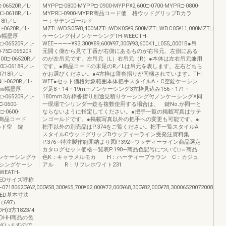
-06520R／L-
MYPP□-0800-MYPP□-0900-MYPP¥2,600□-0700-MYPR□-0800-
□-0618R／L-
MYPR□-0900-MYPR商品コード価 格ウッドグリップDカラ
18R／L-
ー：サテンゴールド
-0620R／L-
MZT□WDS05¥8,400MZT□WDK05¥9,500MZT□WDC05¥11,000MZT□WDH05
80㎜幅壁厚
ケーシング付ノンケーシングTH-WEECTH-
□-06520R／L-
WEE――――¥93,300¥89,600¥97,300¥93,600K1_L055_0001B●吊
5□-06520R
元開く側から見て丁番が右側にあるものが右吊元、左側にある
00□-06520R／
のが左吊元です。左吊元（L）右吊元（R）●本体は左右吊元兼用
0□-0618R／L-
です。●商品コードの末尾のR／Lは吊元を表します。左右どちら
718R／L-
かお選びください。●4方枠は薄沓摺りが同梱されています。TH-
□-0620R／L-
WEE●セット価格対象範囲本体把手スタイルA・C空錠ケーシン
80㎜幅壁厚
グ足8・14・19mmノンケーシング3方枠見込み156・171・
□-06520R／L-
180mm3方枠沓摺り別途見積りケーシング付ノンケーシング※同
0600-
一現場でシリンダー錠を複数使用する場合は、 鍵No.が同一と
-0600-
ならないように指定してください。●把手一覧の掲載写真はサテ
 能商品コード
ンゴールドです。●掲載写真以外の把手への変更も可能です。●
ルド空 錠
把手以外の別売品はP.374をご覧ください。把手一覧スタイルA
スタイルCウッドグリップDウッディーライン受発注資料集
P.376∼特注製作範囲納まり図P.392∼ウッディーライン商品選定
カタログセット価格一覧表P.190∼商品色記号について□＝商品
付ノンケーシングケ
色K：キャラメルモカ H：ハーティーブラウン C：カジュ
シングケーシ
アル R：リフレホワイト231
EATH-
-WEDサイズ呼称
180620¥62,000¥58,300¥65,700¥62,000¥72,000¥68,300¥82,000¥78,3000652007200820¥64,
WED基本寸法
4（697）
H)3方1823/4
WWDHH商品の色
ざいますので