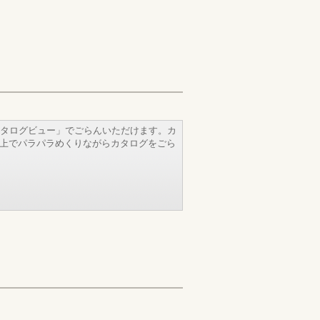
タログビュー」でごらんいただけます。カ
b上でパラパラめくりながらカタログをごら