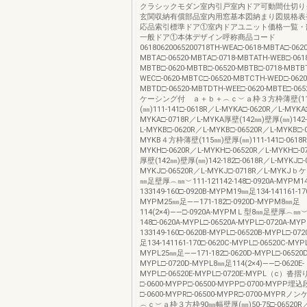
クラシックモダン室内引戸室内ドア可動間仕切り
玄関収納有償部品室内用窓基本図納まり図規格表
応品索引標準ドア①室内ドアユニット価格一覧・
一般ドア①本体デザイン呼称商品コード
06180620065200718TH-WEA□-0618-MBTA□-0620
MBTA□-06520-MBTA□-0718-MBTATH-WEB□-0618
MBTB□-0620-MBTB□-06520-MBTB□-0718-MBTB
WEC□-0620-MBTC□-06520-MBTCTH-WED□-0620
MBTD□-06520-MBTDTH-WEE□-0620-MBTE□-06
ケーシング付 ａ＋ｂ＋︵ｃ︶ａ枠３方枠薄壁(11
(㎜)111-141□-0618R／L-MYKA□-0620R／L-MYKA
MYKA□-0718R／L-MYKA厚壁(142㎜)壁厚(㎜)142-
L-MYKB□-0620R／L-MYKB□-06520R／L-MYKB□-
MYKB４方枠薄壁(115㎜)壁厚(㎜)111-141□-0618R
MYKH□-0620R／L-MYKH□-06520R／L-MYKH□-0
厚壁(142㎜)壁厚(㎜)142-182□-0618R／L-MYKJ□-
MYKJ□-06520R／L-MYKJ□-0718R／L-MYK
㎜足壁厚︵㎜︶111-121142-148□-0920A-MYPM1
133149-160□-0920B-MYPM19㎜足134-141161-17
MYPM25㎜足――171-182□-0920D-MYPM8㎜足
114(2×4)――□-0920A-MYPMＬ型8㎜足壁厚︵㎜︶11
148□-0620A-MYPL□-06520A-MYPL□-0720A-MY
133149-160□-0620B-MYPL□-06520B-MYPL□-07
足134-141161-170□-0620C-MYPL□-06520C-MYPL
MYPL25㎜足――171-182□-0620D-MYPL□-06520D
MYPL□-0720D-MYPL8㎜足114(2×4)――□-0620E-
MYPL□-06520E-MYPL□-0720E-MYPL（c）
□-0600-MYPP□-06500-MYPP□-0700-MYPP
□-0600-MYPR□-06500-MYPR□-0700-MYP
︵ｃ︶ａ枠３方枠90㎜幅壁厚(㎜)50-75□-06520R／