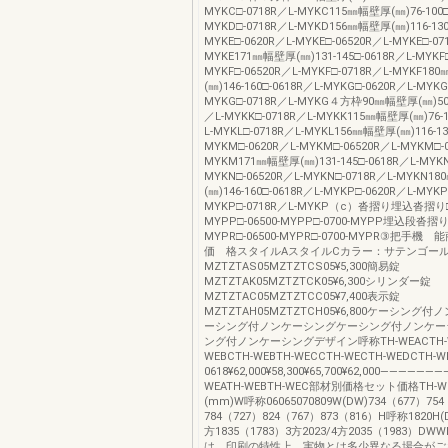
MYKC□-0718R／L-MYKC115㎜幅壁厚(㎜)76-100□
MYKD□-0718R／L-MYKD156㎜幅壁厚(㎜)116-130
MYKE□-0620R／L-MYKE□-06520R／L-MYKE□-07
MYKE171㎜幅壁厚(㎜)131-145□-0618R／L-MYKF□
MYKF□-06520R／L-MYKF□-0718R／L-MYKF1
(㎜)146-160□-0618R／L-MYKG□-0620R／L-MYKG
MYKG□-0718R／L-MYKG４方枠90㎜幅壁厚(㎜)50-7
／L-MYKK□-0718R／L-MYKK115㎜幅壁厚(㎜)76-1
L-MYKL□-0718R／L-MYKL156㎜幅壁厚(㎜)116-13
MYKM□-0620R／L-MYKM□-06520R／L-MYKM□-0
MYKM171㎜幅壁厚(㎜)131-145□-0618R／L-MYKN
MYKN□-06520R／L-MYKN□-0718R／L-MYKN1
(㎜)146-160□-0618R／L-MYKP□-0620R／L-MYKP
MYKP□-0718R／L-MYKP（c）沓摺り埋込沓摺り□-
MYPP□-06500-MYPP□-0700-MYPP埋込段沓摺り□
MYPR□-06500-MYPR□-0700-MYPR③把手機
価 格スタイルAスタイルCカラー：サテンゴー
MZTZTAS05MZTZTCS05¥5,300簡易錠
MZTZTAK05MZTZTCK05¥6,300シリンダー錠
MZTZTAC05MZTZTCC05¥7,400表示錠
MZTZTAH05MZTZTCH05¥6,800ケーシング
ーシング付ノンケーシングケーシング付ノンケー
ング付ノンケーシングデザイン呼称TH-WEACTH-W
WEBCTH-WEBTH-WECCTH-WECTH-WEDCTH
0618¥62,000¥58,300¥65,700¥62,000――――――――07
WEATH-WEBTH-WEC部材別価格セット価格TH-
(mm)W呼称06065070809W(DW)734（677）75
784（727）824（767）873（816）H呼称1820H(D
方1835（1783）3方2023/4方2035（1983）D
は、印刷の特性上、実物とは多少異なる場合がご