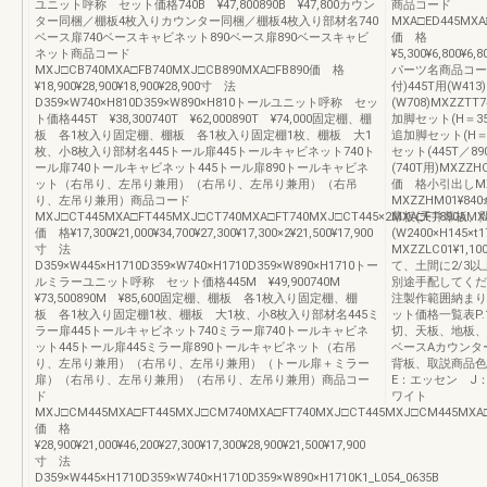
ユニット呼称 セット価格740B ¥47,800890B ¥47,800カウン
商品コード
ター同梱／棚板4枚入りカウンター同梱／棚板4枚入り部材名740
MXA□ED445MXA
ベース扉740ベースキャビネット890ベース扉890ベースキャビ
価 格
ネット商品コード
¥5,300¥6,800¥6,8
MXJ□CB740MXA□FB740MXJ□CB890MXA□FB890価 格
パーツ名商品コー
¥18,900¥28,900¥18,900¥28,900寸 法
付)445T用(W413)
D359×W740×H810D359×W890×H810トールユニット呼称 セッ
(W708)MXZZTT7
ト価格445T ¥38,300740T ¥62,000890T ¥74,000固定棚、棚
加脚セット(H＝35
板 各1枚入り固定棚、棚板 各1枚入り固定棚1枚、棚板 大1
追加脚セット(H＝2
枚、小8枚入り部材名445トール扉445トールキャビネット740ト
セット(445T／8
ール扉740トールキャビネット445トール扉890トールキャビネ
(740T用)MXZZH
ット（右吊り、左吊り兼用）（右吊り、左吊り兼用）（右吊
価 格小引出しMXZ
り、左吊り兼用）商品コード
MXZZHM01¥8
MXJ□CT445MXA□FT445MXJ□CT740MXA□FT740MXJ□CT445×2MXA□FT890AMX
幕板(天井幕板、
価 格¥17,300¥21,000¥34,700¥27,300¥17,300×2¥21,500¥17,900
(W2400×H145×
寸 法
MXZZLC01¥1,1
D359×W445×H1710D359×W740×H1710D359×W890×H1710トー
て、土間に2/3
ルミラーユニット呼称 セット価格445M ¥49,900740M
別途手配してくだ
¥73,500890M ¥85,600固定棚、棚板 各1枚入り固定棚、棚
注製作範囲納まり
板 各1枚入り固定棚1枚、棚板 大1枚、小8枚入り部材名445ミ
ット価格一覧表P
ラー扉445トールキャビネット740ミラー扉740トールキャビネ
切、天板、地板、
ット445トール扉445ミラー扉890トールキャビネット（右吊
ベースAカウンタ
り、左吊り兼用）（右吊り、左吊り兼用）（トール扉＋ミラー
背板、取説商品
扉）（右吊り、左吊り兼用）（右吊り、左吊り兼用）商品コー
E：エッセン J
ド
ワイト
MXJ□CM445MXA□FT445MXJ□CM740MXA□FT740MXJ□CT445MXJ□CM445MXA□
価 格
¥28,900¥21,000¥46,200¥27,300¥17,300¥28,900¥21,500¥17,900
寸 法
D359×W445×H1710D359×W740×H1710D359×W890×H1710K1_L054_0635B