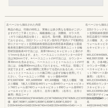
左ページから抽出された内容
右ページから抽出
商品の色は、印刷の特性上、実物とは多少異なる場合がござい
223クラシック
ますのでご了承ください。掲載価格には、消費税、ガラス代
ト玄関収納有償部
（ガラス組込商品を除く）、組立代、取付費、運賃等は含まれ
対応品索引1185W 
ておりません。222クラシックモダン室内引戸室内ドア可動間仕
入り棚板 大、小各
切りクローゼット玄関収納有償部品室内用窓基本図納まり図規
ウォールキャビネッ
格表発注書特注対応品索引玄関収納GS-WDC基本ユニット台輪
ルキャビネット（
部材別規格表※D寸法には、扉厚18mmとキャビネットと扉のチ
用）
リ1mmを含みます。また、ベースユニットのカウンターのD寸
MXJ□CW445MXJ□
法は362mmです。※ベースユニットのH寸法には、カウンター
¥68,3001335B
厚30mmを含みません。ベースユニットとトールユニットのH寸
板 大、小各4枚
法には、台輪厚80mmは含んでおりません。※吊元は、現場にて
カウンター同梱／棚
決定できます。●扉の開閉に支障がでる恐れがあるため、ベース
ースキャビネット4
ユニットとトールユニットの施工時には必ず台輪を使用してく
ット740ベース扉
ださい。ウォールユニット呼称 セット価格445W
兼用）（右吊り、
¥19,500740W ¥31,600890W ¥31,600棚板 1枚入り棚板 1枚
MXJ□CB445MXJ□
入り棚板 1枚入り部材名445ウォール扉445ウォールキャビネッ
¥95,600カウン
ト740ウォール扉740ウォールキャビネット890ウォール扉890ウ
スキャビネット
ォールキャビネット（右吊り、左吊り兼用）（右吊り、左吊り
MXJ□CB890×2MX
兼用）商品コード
WDC扉デザイン
MXJ□CW445MXA□FW445MXJ□CW740MXA□FW740MXJ□CW890MXA□FW890
入り別売品●ベン
価 格¥7,900¥11,600¥15,800¥15,800¥15,800¥15,800寸 法
名
D359×W445×H540D359×W740×H540D359×W890×H540ベース
445D(W444)740D