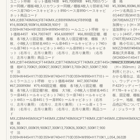
ユニット呼称 セット価格740B ¥45,700890B ¥45,700カウン
価 格
ター同梱／棚板4枚入りカウンター同梱／棚板4枚入り部材名740
¥5,300¥6,800¥6,8
ベース扉740ベースキャビネット890ベース扉890ベースキャビ
パーツ名商品コー
ネット商品コード
付)445T用(W413)
MXJ□BB740MXA□FB740MXJ□BB890MXA□FB890価 格
(W708)MXZZTT7
¥16,800¥28,900¥16,800¥28,900寸 法
加脚セット(H＝35
D359×W740×H810D359×W890×H810トールユニット呼称 セッ
追加脚セット(H＝2
ト価格445T ¥34,700740T ¥54,600890T ¥66,800固定棚、棚
セット(445T／8
板 各1枚入り固定棚、棚板 各1枚入り固定棚1枚、棚板 大1
(740T用)MXZZH
枚、小8枚入り部材名445トール扉445トールキャビネット740ト
価 格小引出しMXZ
ール扉740トールキャビネット445トール扉890トールキャビネ
MXZZHM01¥8
ット（右吊り、左吊り兼用）（右吊り、左吊り兼用）（右吊
幕板(天井幕板、
り、左吊り兼用）商品コード
(W2400×H145×
MXJ□BT445MXA□FT445MXJ□BT740MXA□FT740MXJ□BT445×2MXA□FT890AMXA
MXZZLC01¥1,
価 格¥13,700¥21,000¥27,300¥27,300¥13,700×2¥21,500¥17,900
（H＝350mm）
寸 法
利用ください。※1
D359×W445×H1710D359×W740×H1710D359×W890×H1710トー
かかる場合は、追
ルミラーユニット呼称 セット価格445M ¥47,300740M
い。ウッディーラ
¥67,200890M ¥79,400固定棚、棚板 各1枚入り固定棚、棚
P.423ウッデ
板 各1枚入り固定棚1枚、棚板 大1枚、小8枚入り部材名445ミ
P.178∼キャ
ラー扉445トールキャビネット740ミラー扉740トールキャビネ
板、固定棚、棚板
ット445トール扉445ミラー扉890トールキャビネット（右吊
ンター、地板、棚
り、左吊り兼用）（右吊り、左吊り兼用）（トール扉＋ミラー
品色記号について
扉）（右吊り、左吊り兼用）（右吊り、左吊り兼用）商品コー
J：ジェラータ 
ド
MXJ□BM445MXA□FT445MXJ□BM740MXA□FT740MXJ□BT445MXJ□BM445MXA□
価 格
¥26,300¥21,000¥39,900¥27,300¥13,700¥26,300¥21,500¥17,900
寸 法
D359×W445×H1710D359×W740×H1710D359×W890×H1710K1_L054_0632B