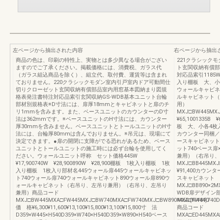
左ページから抽出された内容
右ページから抽出
商品の色は、印刷の特性上、実物とは多少異なる場合がござい
221クラシック
ますのでご了承ください。掲載価格には、消費税、ガラス代
ト玄関収納有償部
（ガラス組込商品を除く）、組立代、取付費、運賃等は含まれ
対応品索引1185W 
ておりません。220クラシックモダン室内引戸室内ドア可動間仕
入り棚板 大、小各
切りクローゼット玄関収納有償部品室内用窓基本図納まり図規
ウォールキャビネッ
格表発注書特注対応品索引玄関収納GS-WDB基本ユニット台輪
ルキャビネット（
部材別規格表※D寸法には、扉厚18mmとキャビネットと扉のチ
用）
リ1mmを含みます。また、ベースユニットのカウンターのD寸
MXJ□BW445MXJ□
法は362mmです。※ベースユニットのH寸法には、カウンター
¥65,1001335B
厚30mmを含みません。ベースユニットとトールユニットのH寸
板 大、小各4枚
法には、台輪厚80mmは含んでおりません。※吊元は、現場にて
カウンター同梱／棚
決定できます。●扉の開閉に支障がでる恐れがあるため、ベース
ースキャビネット4
ユニットとトールユニットの施工時には必ず台輪を使用してく
ット740ベース扉
ださい。ウォールユニット呼称 セット価格445W
兼用）（右吊り、
¥17,900740W ¥28,900890W ¥28,900棚板 1枚入り棚板 1枚
MXJ□BB445MXJ□
入り棚板 1枚入り部材名445ウォール扉445ウォールキャビネッ
¥91,400カウン
ト740ウォール扉740ウォールキャビネット890ウォール扉890ウ
スキャビネット
ォールキャビネット（右吊り、左吊り兼用）（右吊り、左吊り
MXJ□BB890×2MXA
兼用）商品コード
WDB扉デザイン
MXJ□BW445MXA□FW445MXJ□BW740MXA□FW740MXJ□BW890MXA□FW890
445D(W444)740D
価 格¥6,300¥11,600¥13,100¥15,800¥13,100¥15,800寸 法
商品コード
D359×W445×H540D359×W740×H540D359×W890×H540ベース
MXA□ED445MXA