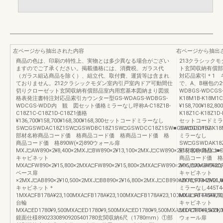
左ページから抽出された内容
右ページから抽出
商品の色は、印刷の特性上、実物とは多少異なる場合がござい
213クラシック
ますのでご了承ください。掲載価格には、消費税、ガラス代
ト玄関収納有償部
（ガラス組込商品を除く）、組立代、取付費、運賃等は含まれ
対応品索引＊1 
ておりません。212クラシックモダン室内引戸室内ドア可動間仕
で、A、B梱包の2
切りクローゼット玄関収納有償部品室内用窓基本図納まり図規
WDBGS-WDC
格表発注書特注対応品索引カウンター型GS-WDAGS-WDBGS-
K18M1B-K18M1
WDCGS-WDD内 観 図セット価格ミラーなし呼称A-C18Z1B-
¥158,700¥182,
C18Z1C-C18Z1D-C18Z1価格
K18Z1C-K18Z1D-
¥136,700¥158,700¥168,300¥168,300セットコードミラーなし
セットコードミラ
SW□GSWDAC18Z1SW□GSWDBC18Z1SW□GSWDCC18Z1SW■GSWDDC18Z1
SW□GSWDAK18
部材名称商品コード価 格商品コード価 格商品コード価 格
ミラーなし
商品コード価 格890W(×2)890ウォール扉
SW□GSWDAK18
MXJ□AW890×2¥8,400×2MXJ□BW890×2¥13,100×2MXJ□CW890×2¥15,800×2MXJ■D
部材名称商品コー
キャビネット
商品コード価 格ミ
MXA□FW890×2¥15,800×2MXA□FW890×2¥15,800×2MXA□FW890×2¥15,800×2MXA□F
MXJ□AM445¥20,
ベース扉
キャビネット
×2MXJ□AB890×2¥10,500×2MXJ□BB890×2¥16,800×2MXJ□CB890×2¥18,900×2MXJ■
MXA□FT445¥21,0
キャビネット＊
ミラーなし445T
1MXA□FB178A¥23,100MXA□FB178A¥23,100MXA□FB178A¥23,100MXA□FB178A¥23,
MXJ□AT445¥8,9
台輪
キャビネット
MXA□ED1780¥9,500MXA□ED1780¥9,500MXA□ED1780¥9,500MXA□ED1780¥9,500K1
MXA□FT445¥21,0
鏡面仕様89023308909205401780玄関収納6尺（1780mm）①部
ウォール扉