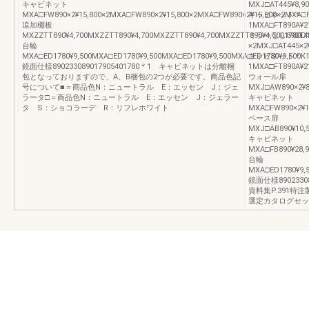
キャビネット
MXJ□AT445¥8,9
MXA□FW890×2¥15,800×2MXA□FW890×2¥15,800×2MXA□FW890×2¥15,800×2MXA□F
キャビネット＊
追加棚板
1MXA□FT890A¥2
MXZZTT890¥4,700MXZZTT890¥4,700MXZZTT890¥4,700MXZZTT890¥4,7001780D
ミラーなし890T
台輪
×2MXJ□AT445×2¥
MXA□ED1780¥9,500MXA□ED1780¥9,500MXA□ED1780¥9,500MXA□ED1780¥9,500K1
キャビネット＊
鏡面仕様890233089017905401780＊1 キャビネットは分離梱
1MXA□FT890A¥21
包となっておりますので、A、B梱包の2つが必要です。商品色記
ウォール扉
号について■＝商品色N：ニュートラル E：エッセン J：ジェ
MXJ□AW890×2¥8
ラータ□＝商品色N：ニュートラル E：エッセン J：ジェラー
キャビネット
タ S：ショコラーデ R：リフレホワイト
MXA□FW890×2¥1
ベース扉
MXJ□AB890¥10,
キャビネット
MXA□FB890¥28,9
台輪
MXA□ED1780¥9,5
鏡面仕様8902330
資料集P.391特
選定カタログセット