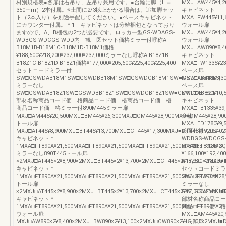
材別規格表●各扉は右吊り、左吊り兼用です。●台輪に脚（H＝
MXJ□AW445¥4,2
350mm）2本付属。※土間に2/3以上かかる場合は、追加脚セッ
キャビネット
ト（2本入り）を別途手配してください。●ベースキャビネット
MXA□FW445¥11,
にカウンター付属。＊1 キャビネットは分離梱包となっており
ウォール扉
ますので、A、B梱包の2つが必要です。ロッカー型GS-WDAGS-
MXJ□AW445¥4,2
WDBGS-WDCGS-WDD内 観 図セット価格ミラー付呼称A-
ウォール扉
B18M1B-B18M1C-B18M1D-B18M1価格
MXJ□AW890¥8,4
¥188,600¥218,200¥237,000¥237,000ミラーなし呼称A-B18Z1B-
キャビネット
B18Z1C-B18Z1D-B18Z1価格¥177,000¥205,600¥225,400¥225,400
MXA□FW1335¥23
セットコードミラー付
ベース扉
SW□GSWDAB18M1SW□GSWDBB18M1SW□GSWDCB18M1SW■GSWDDB18M1
MXJ□AB445¥5,3
ミラーなし
ベース扉
SW□GSWDAB18Z1SW□GSWDBB18Z1SW□GSWDCB18Z1SW■GSWDDB18Z1
MXJ□AB890¥10,
部材名称商品コード価 格商品コード価 格商品コード価 格
キャビネット
商品コード価 格ミラー付890M445ミラー扉
MXA□FB1335¥39,
MXJ□AM445¥20,500MXJ□BM445¥26,300MXJ□CM445¥28,900MXJ■DM445¥28,90
台輪
トール扉
MXA□ED1780¥9,5
MXJ□AT445¥8,900MXJ□BT445¥13,700MXJ□CT445¥17,300MXJ■DT445¥17,300
鏡面仕様92054023
キャビネット＊
WDBGS-WDC
1MXA□FT890A¥21,500MXA□FT890A¥21,500MXA□FT890A¥21,500MXA□FT890A¥21,
K18M3B-K18M3
ミラーなし890T445トール扉
¥166,100¥192,
×2MXJ□AT445×2¥8,900×2MXJ□BT445×2¥13,700×2MXJ□CT445×2¥17,300×2MXJ■D
K18Z3C-K18Z3D-
キャビネット＊
セットコードミラ
1MXA□FT890A¥21,500MXA□FT890A¥21,500MXA□FT890A¥21,500MXA□FT890A¥21,
SW□GSWDAK18
トール扉
ミラーなし
×2MXJ□AT445×2¥8,900×2MXJ□BT445×2¥13,700×2MXJ□CT445×2¥17,300×2MXJ■D
SW□GSWDAK18
キャビネット＊
部材名称商品コー
1MXA□FT890A¥21,500MXA□FT890A¥21,500MXA□FT890A¥21,500MXA□FT890A¥21,
商品コード価 格ミ
ウォール扉
MXJ□AM445¥20,
MXJ□AW890×2¥8,400×2MXJ□BW890×2¥13,100×2MXJ□CW890×2¥15,800×2MXJ■D
トール扉