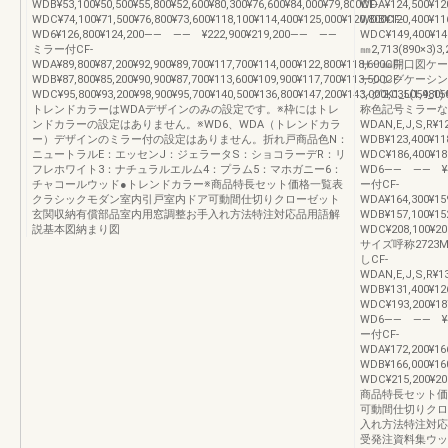
WDB¥53,100¥50,500¥55,800¥52,600¥80,300¥76,600¥84,000¥79,800CF-
WDA¥124,500¥120
WDC¥74,100¥71,500¥76,800¥73,600¥118,100¥114,400¥125,000¥120,800CF-
WDB¥120,400¥116
WD6¥126,800¥124,200―― ―― ¥222,900¥219,200―― ――
WDC¥149,400¥145
ミラー付CF-
㎜2,713(890×3)3,
WDA¥89,800¥87,200¥92,900¥89,700¥117,700¥114,000¥122,800¥118,600CF-
Ｈ︶㎜開口図ケー
WDB¥87,800¥85,200¥90,900¥87,700¥113,600¥109,900¥117,700¥113,500CF-
ーシングケーシン
WDC¥95,800¥93,200¥98,900¥95,700¥140,500¥136,800¥147,200¥143,000K1_L054_1
ング2,035(1,9
トレンドカラーはWDAデザインのみの設定です。※枠にはトレ
称色記号ミラーなし
ンドカラーの設定はありません。※WD6、WDA（トレンドカラ
WDAN,E,J,S,R¥12
ー）デザインのミラー付の設定はありません。折れ戸商品色N：
WDB¥123,400¥118
ニュートラルE：エッセンJ：ジェラータS：ショコラーデR：リ
WDC¥186,400¥181
フレホワイト3：ナチュラルエルム4：プラム5：マホガニー6：
WD6―― ―― ¥4
チャコールウッド●トレンドカラー※商品特長セット価格一覧表
ー付CF-
クラシックモダン室内引戸室内ドア可動間仕切りクローゼット
WDA¥164,300¥159
玄関収納有償部品室内用窓調整お手入れ方法特注対応品用語解
WDB¥157,100¥152
説基本図納まり図
WDC¥208,100¥203
サイズ呼称2723M
しCF-
WDAN,E,J,S,R¥13
WDB¥131,400¥126
WDC¥193,200¥187
WD6―― ―― ¥4
ー付CF-
WDA¥172,200¥166
WDB¥166,000¥160
WDC¥215,200¥209
商品特長セット価
可動間仕切りクロ
入れ方法特注対応
受発注資料集ウッ