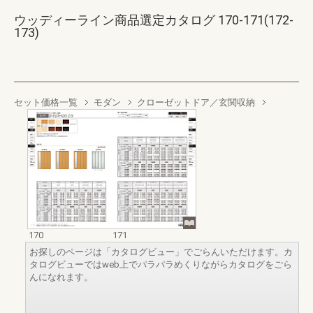
ウッディーライン商品選定カタログ 170-171(172-
173)
セット価格一覧
モダン
クローゼットドア／玄関収納
170
171
お探しのページは「カタログビュー」でごらんいただけます。カ
タログビューではweb上でパラパラめくりながらカタログをごら
んになれます。