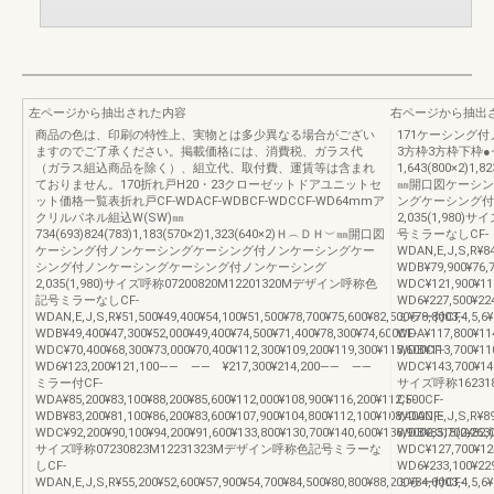
左ページから抽出された内容
右ページから抽出
商品の色は、印刷の特性上、実物とは多少異なる場合がござい
171ケーシング
ますのでご了承ください。掲載価格には、消費税、ガラス代
3方枠3方枠下枠●
（ガラス組込商品を除く）、組立代、取付費、運賃等は含まれ
1,643(800×2)1,
ておりません。170折れ戸H20・23クローゼットドアユニットセ
㎜開口図ケーシン
ット価格一覧表折れ戸CF-WDACF-WDBCF-WDCCF-WD64mmア
ングケーシング付
クリルパネル組込W(SW)㎜
2,035(1,980
734(693)824(783)1,183(570×2)1,323(640×2)Ｈ︵ＤＨ︶㎜開口図
号ミラーなしCF-
ケーシング付ノンケーシングケーシング付ノンケーシングケー
WDAN,E,J,S,R¥84,
シング付ノンケーシングケーシング付ノンケーシング
WDB¥79,900¥76,7
2,035(1,980)サイズ呼称07200820M12201320Mデザイン呼称色
WDC¥121,900¥118
記号ミラーなしCF-
WD6¥227,500¥
WDAN,E,J,S,R¥51,500¥49,400¥54,100¥51,500¥78,700¥75,600¥82,500¥78,8003,4,5,6¥
ミラー付CF-
WDB¥49,400¥47,300¥52,000¥49,400¥74,500¥71,400¥78,300¥74,600CF-
WDA¥117,800¥114
WDC¥70,400¥68,300¥73,000¥70,400¥112,300¥109,200¥119,300¥115,600CF-
WDB¥113,700¥110
WD6¥123,200¥121,100―― ―― ¥217,300¥214,200―― ――
WDC¥143,700¥140
ミラー付CF-
サイズ呼称16231
WDA¥85,200¥83,100¥88,200¥85,600¥112,000¥108,900¥116,200¥112,500CF-
CF-
WDB¥83,200¥81,100¥86,200¥83,600¥107,900¥104,800¥112,100¥108,400CF-
WDAN,E,J,S,R¥89,
WDC¥92,200¥90,100¥94,200¥91,600¥133,800¥130,700¥140,600¥136,9002,318(2,263)
WDB¥85,700¥82,0
サイズ呼称07230823M12231323Mデザイン呼称色記号ミラーな
WDC¥127,700¥124
しCF-
WD6¥233,100¥
WDAN,E,J,S,R¥55,200¥52,600¥57,900¥54,700¥84,500¥80,800¥88,200¥84,0003,4,5,6¥
ミラー付CF-