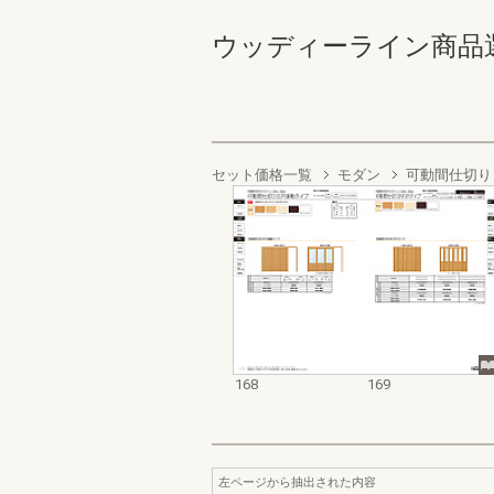
ウッディーライン商品選定カタ
セット価格一覧
モダン
可動間仕切り
168
169
左ページから抽出された内容