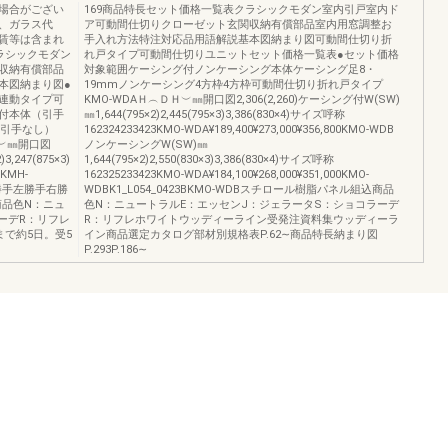
場合がござい
169商品特長セット価格一覧表クラシックモダン室内引戸室内ド
、ガラス代
ア可動間仕切りクローゼット玄関収納有償部品室内用窓調整お
賃等は含まれ
手入れ方法特注対応品用語解説基本図納まり図可動間仕切り折
ラシックモダン
れ戸タイプ可動間仕切りユニットセット価格一覧表●セット価格
収納有償部品
対象範囲ケーシング付ノンケーシング本体ケーシング足8・
本図納まり図●
19mmノンケーシング4方枠4方枠可動間仕切り折れ戸タイプ
連動タイプ可
KMO-WDAＨ︵ＤＨ︶㎜開口図2,306(2,260)ケーシング付W(SW)
付本体（引手
㎜1,644(795×2)2,445(795×3)3,386(830×4)サイズ呼称
（引手なし）
162324233423KMO-WDA¥189,400¥273,000¥356,800KMO-WDB
Ｈ︶㎜開口図
ノンケーシングW(SW)㎜
3,247(875×3)
1,644(795×2)2,550(830×3)3,386(830×4)サイズ呼称
0KMH-
162325233423KMO-WDA¥184,100¥268,000¥351,000KMO-
勝手右勝手左勝手右勝
WDBK1_L054_0423BKMO-WDBスチロール樹脂パネル組込商品
商品色N：ニュ
色N：ニュートラルE：エッセンJ：ジェラータS：ショコラーデ
ーデR：リフレ
R：リフレホワイトウッディーライン受発注資料集ウッディーラ
で約5日。受5
イン商品選定カタログ部材別規格表P.62∼商品特長納まり図
P.293P.186∼