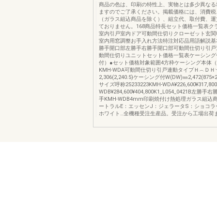
商品の色は、印刷の特性上、実物とは多少異なる
ますのでご了承ください。掲載価格には、消費税
（ガラス組込商品を除く）、組立代、取付費、運
ておりません。168商品特長セット価格一覧表ク
室内引戸室内ドア可動間仕切りクローゼット玄関
室内用窓調整お手入れ方法特注対応品用語解説基
勝手開口部左勝手右勝手開口部可動間仕切り引戸
動間仕切りユニットセット価格一覧表ケーシング
付）●セット価格対象範囲4方枠ケーシング本体
KMH-WDA可動間仕切り引戸連動タイプＨ︵Ｄ
2,306(2,240.5)ケーシング付W(DW)㎜2,472(875×2)
サイズ呼称25233223KMH-WDA¥226,600¥317,80
WDB¥284,600¥404,800K1_L054_0421B左
手KMH-WDB4mm印刷焼付け熱処理ガラス組込
ートラルE：エッセンJ：ジェラータS：ショコラ
ホワイト…全機種受注生産品。受注から工場出荷ま