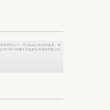
タログビュー」でごらんいただけます。カ
b上でパラパラめくりながらカタログをごら