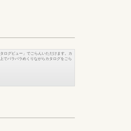
タログビュー」でごらんいただけます。カ
b上でパラパラめくりながらカタログをごら