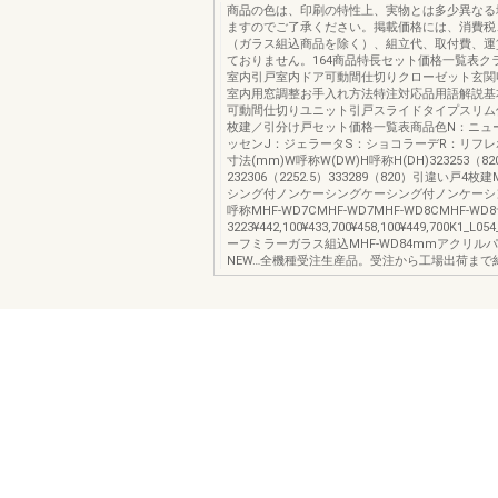
商品の色は、印刷の特性上、実物とは多少異なる
ますのでご了承ください。掲載価格には、消費税
（ガラス組込商品を除く）、組立代、取付費、運
ておりません。164商品特長セット価格一覧表ク
室内引戸室内ドア可動間仕切りクローゼット玄関
室内用窓調整お手入れ方法特注対応品用語解説基
可動間仕切りユニット引戸スライドタイプスリム
枚建／引分け戸セット価格一覧表商品色N：ニュ
ッセンJ：ジェラータS：ショコラーデR：リフ
寸法(mm)W呼称W(DW)H呼称H(DH)323253（82
232306（2252.5）333289（820）引違い戸4枚建
シング付ノンケーシングケーシング付ノンケーシ
呼称MHF-WD7CMHF-WD7MHF-WD8CMHF-W
3223¥442,100¥433,700¥458,100¥449,700K1_L
ーフミラーガラス組込MHF-WD84mmアクリル
NEW…全機種受注生産品。受注から工場出荷まで