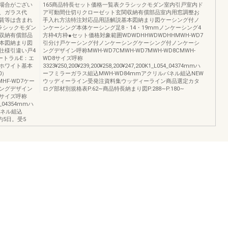
場合がござい
165商品特長セット価格一覧表クラシックモダン室内引戸室内ド
、ガラス代
ア可動間仕切りクローゼット玄関収納有償部品室内用窓調整お
賃等は含まれ
手入れ方法特注対応品用語解説基本図納まり図ケーシング付ノ
ラシックモダン
ンケーシング本体ケーシング足8・14・19mmノンケーシング4
収納有償部品
方枠4方枠●セット価格対象範囲WDWDHHWDWDHHMWH-WD7
本図納まり図
引分け戸ケーシング付ノンケーシングケーシング付ノンケーシ
仕様引違い戸4
ングデザイン呼称MWH-WD7CMWH-WD7MWH-WD8CMWH-
ートラルE：エ
WD8サイズ呼称
レホワイト基本
3323¥250,200¥239,200¥258,200¥247,200K1_L054_04374mmハ
0）
ーフミラーガラス組込MWH-WD84mmアクリルパネル組込NEW
MHF-WD7ケー
ウッディーライン受発注資料集ウッディーライン商品選定カタ
ングデザイン
ログ部材別規格表P.62∼商品特長納まり図P.288∼P.180∼
D8サイズ呼称
054_04354mmハ
パネル組込
約5日。受5