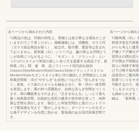
左ページから抽出された内容
右ページから抽出
12商品の色は、印刷の特性上、実物とは多少異なる場合がござ
13新和風（SL
いますのでご了承ください。掲載価格には、消費税、ガラス代
和室洋室定尺材新
（ガラス組込商品を除く）、組立代、取付費、運賃等は含まれ
がりも考えた建
ておりません。新和風（SL）シリーズは、趣の異なる空間どう
戸襖ドア戸襖引戸
しが自然につながるように、「モダン」と「クラシック」とい
室同士の間仕切
う2つのスタイルで和室の新しい在り方を提案する商品です。新
戸片開き戸両開き
和風（SL）関 連 商 品ソフトハード現代的伝統的
切りに和障子和室
ClassicStyleModernStyleClassicStyleクラシックスタイル
げ下げ障子室内用窓
ModernStyleモダンスタイル和と洋の連続した空間独立した純
品発売のご案内和
和風空間和・洋の“やすらぎ”を自然につなげる『安らぎをつな
部屋づくりをサポ
ぐ』床座、イス座のスタイルを融合させた、和・洋の一体空間
可動するので、採
を実現します。畳の持つ雰囲気が、自然な安らぎ空間をつくり
うしをさりげなく
ます。和の機能美をそのままに『古きを伝える』しっとり落ち
も納められます。
着く純和風空間。伝統的な意匠の建具や造作材を使って、純和
細は、『新和風（
風な空間を演出します。独立した和室空間白と黒のコントラス
トで緊張感を与えて『懐かしさを今に』ダークトーンのモダン
な格子デザインを白壁に効かせ、緊張感のある現代和風空間で
す。