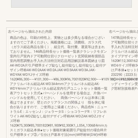
左ページから抽出された内容
右ページから抽出
商品の色は、印刷の特性上、実物とは多少異なる場合がござい
147商品特長セ
ますのでご了承ください。掲載価格には、消費税、ガラス代
ア可動間仕切りク
（ガラス組込商品を除く）、組立代、取付費、運賃等は含まれ
手入れ方法特注対
ておりません。146商品特長セット価格一覧表クラシックモダン
クリルパネル組込
室内引戸室内ドア可動間仕切りクローゼット玄関収納有償部品
タイプデザイン呼称
室内用窓調整お手入れ方法特注対応品用語解説基本図納まり図
1620¥112,3001
AK-WD2A片引戸標準タイプ錠なし錠付錠なし錠付錠なし錠付デ
WD6サイズ呼称3420¥
ザイン呼称AK-WD2AAK-WD2AJAK-WD3AAK-WD3AJAK-
け戸本体●セット価
WDYAK-WDYJサイズ呼称
232290（2223
1620¥86,300――¥101,300――¥86,300¥96,7001820¥92,900――¥109,900――¥92,900¥
H(DH)161654（
アクリルパネル組込AK-WD3A4mmアクリルパネル組込AK-
ッディーライン受
WDY4mmアクリルパネル組込室内引戸ユニットセット価格一覧
グ部材別規格表P.4
表アウトセット方式●バーハンドルを使用する場合は、片側バー
ハンドルを使用してください。 両側バーハンドルは本体に装
着はできますが、壁とのクリアランスの関係より 指を挟む場
合がありますので、ご使用はご遠慮ください。商品色N：ニュー
トラルE：エッセンJ：ジェラータS：ショコラーデR：リフレホ
ワイトAK-WDZ錠なし錠付デザイン呼称AK-WDZAK-WDZJサイ
ズ呼称
1620¥75,300¥85,7001820¥81,900¥92,300K1_L054_1306B4mmカ
スミガラス組込本体●セット価格対象範囲引戸錠錠付の場合枠片
引戸標準タイプ③／引分け戸基本寸法(mm)W呼称W(DW)H呼称