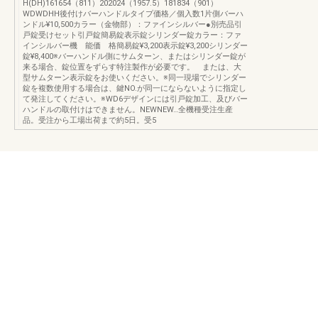
H(DH)161654（811）202024（1957.5）181834（901）
WDWDHH後付けバーハンドルタイプ価格／個入数1片側バーハ
ンドル¥10,500カラー（金物部）：ファインシルバー●別売品引
戸錠受けセット引戸錠簡易錠表示錠シリンダー錠カラー：ファ
インシルバー機 能価 格簡易錠¥3,200表示錠¥3,200シリンダー
錠¥8,400※バーハンドル側にサムターン、またはシリンダー錠が
来る場合、錠位置をずらす特注製作が必要です。 または、大
型サムターン表示錠をお使いください。※同一現場でシリンダー
錠を複数使用する場合は、鍵NO.が同一にならないように指定し
て発注してください。※WD6デザインには引戸錠加工、及びバー
ハンドルの取付けはできません。NEWNEW…全機種受注生産
品。受注から工場出荷まで約5日。受5