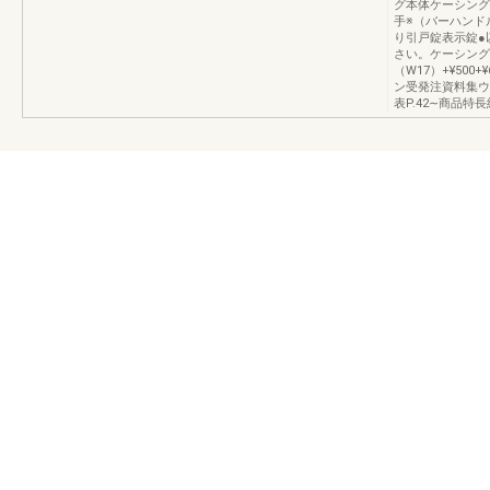
グ本体ケーシング
手※（バーハンド
り引戸錠表示錠●
さい。ケーシング
（W17）+¥500
ン受発注資料集ウ
表P.42∼商品特長納