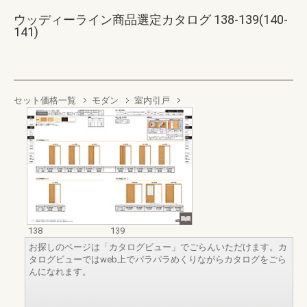
ウッディーライン商品選定カタログ 138-139(140-
141)
セット価格一覧
モダン
室内引戸
138
139
お探しのページは「カタログビュー」でごらんいただけます。カ
タログビューではweb上でパラパラめくりながらカタログをごら
んになれます。