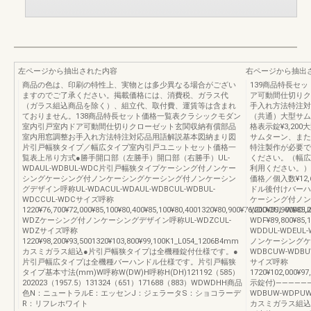
左ページから抽出された内容
右ページから抽出
商品の色は、印刷の特性上、実物とは多少異なる場合がござい
139商品特長セ
ますのでご了承ください。掲載価格には、消費税、ガラス代
ア可動間仕切りク
（ガラス組込商品を除く）、組立代、取付費、運賃等は含まれ
手入れ方法特注対
ておりません。138商品特長セット価格一覧表クラシックモダン
（共通）大型サ
室内引戸室内ドア可動間仕切りクローゼット玄関収納有償部品
格表示錠¥3,20
室内用窓調整お手入れ方法特注対応品用語解説基本図納まり図
サムターン、また
片引戸幅狭タイプ／幅広タイプ室内引戸ユニットセット価格一
特注製作が必要で
覧表上吊り方式●勝手開口部（左勝手）開口部（右勝手）UL-
ください。（幅広
WDAUL-WDBUL-WDC片引戸幅狭タイプケーシング付ノンケー
利用ください。）
シングケーシング付ノンケーシングケーシング付ノンケーシン
価格／個入数¥12,
グデザイン呼称UL-WDACUL-WDAUL-WDBCUL-WDBUL-
ドル後付けバーハ
WDCCUL-WDCサイズ呼称
ケーシング付ノン
1220¥76,700¥72,000¥85,100¥80,400¥85,100¥80,4001320¥80,900¥76,200¥89,900¥85,
WDDCUL-WDDUL
WDZケーシング付ノンケーシングデザイン呼称UL-WDZCUL-
WDF¥89,800¥85,1
WDZサイズ呼称
WDDUL-WDE
1220¥98,200¥93,5001320¥103,800¥99,100K1_L054_1206B4mm
ノンケーシングケ
カスミガラス組込●片引戸幅狭タイプは全機種錠付仕様です。●
WDBCUW-WDBU
片引戸幅広タイプは全機種バーハンドル仕様です。片引戸幅狭
サイズ呼称
タイプ基本寸法(mm)W呼称W(DW)H呼称H(DH)121192（585）
1720¥102,000¥97
202023（1957.5）131324（651）171688（883）WDWDHH商品
示錠付)――――――――¥
色N：ニュートラルE：エッセンJ：ジェラータS：ショコラーデ
WDBUW-WDP
R：リフレホワイト
カスミガラス組込