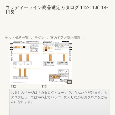
ウッディーライン商品選定カタログ 112-113(114-
115)
セット価格一覧
モダン
室内ドア／室内用窓
112
113
お探しのページは「カタログビュー」でごらんいただけます。カ
タログビューではweb上でパラパラめくりながらカタログをごら
んになれます。