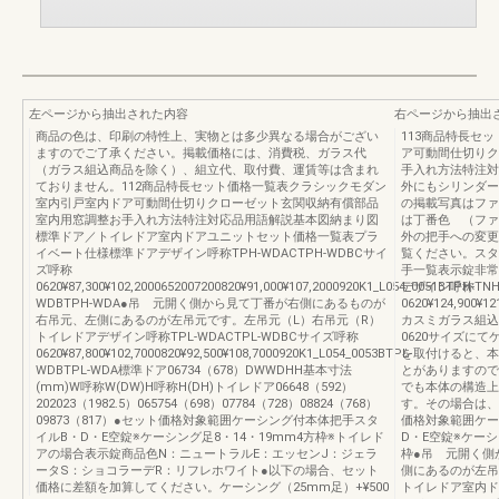
左ページから抽出された内容
右ページから抽出
商品の色は、印刷の特性上、実物とは多少異なる場合がござい
113商品特長セ
ますのでご了承ください。掲載価格には、消費税、ガラス代
ア可動間仕切りク
（ガラス組込商品を除く）、組立代、取付費、運賃等は含まれ
手入れ方法特注対
ておりません。112商品特長セット価格一覧表クラシックモダン
外にもシリンダー
室内引戸室内ドア可動間仕切りクローゼット玄関収納有償部品
の掲載写真はファ
室内用窓調整お手入れ方法特注対応品用語解説基本図納まり図
は丁番色 （ファ
標準ドア／トイレドア室内ドアユニットセット価格一覧表プラ
外の把手への変更
イベート仕様標準ドアデザイン呼称TPH-WDACTPH-WDBCサイ
覧ください。スタ
ズ呼称
手一覧表示錠非常
0620¥87,300¥102,2000652007200820¥91,000¥107,2000920K1_L054_0051BTPH-
デザイン呼称TNH
WDBTPH-WDA●吊 元開く側から見て丁番が右側にあるものが
0620¥124,900¥1
右吊元、左側にあるのが左吊元です。左吊元（L）右吊元（R）
カスミガラス組込T
トイレドアデザイン呼称TPL-WDACTPL-WDBCサイズ呼称
0620サイズに
0620¥87,800¥102,7000820¥92,500¥108,7000920K1_L054_0053BTPL-
を取付けると、本
WDBTPL-WDA標準ドア06734（678）DWWDHH基本寸法
とがありますので
(mm)W呼称W(DW)H呼称H(DH)トイレドア06648（592）
でも本体の構造上
202023（1982.5）065754（698）07784（728）08824（768）
す。その場合は、
09873（817）●セット価格対象範囲ケーシング付本体把手スタ
価格対象範囲ケー
イルB・D・E空錠※ケーシング足8・14・19mm4方枠※トイレド
D・E空錠※ケーシ
アの場合表示錠商品色N：ニュートラルE：エッセンJ：ジェラ
枠●吊 元開く側
ータS：ショコラーデR：リフレホワイト●以下の場合、セット
側にあるのが左吊
価格に差額を加算してください。ケーシング（25mm足）+¥500
トイレドア室内ド