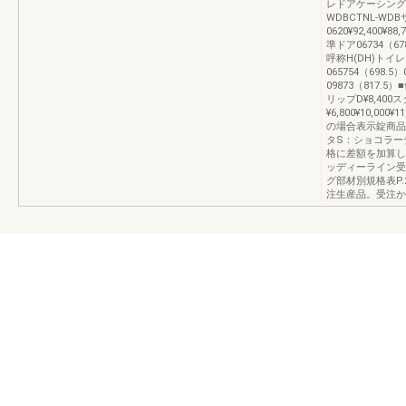
レドアケーシング
WDBCTNL-WD
0620¥92,400¥88,
準ドア06734（6
呼称H(DH)トイレド
065754（698.5）
09873（817.
リップD¥8,400
¥6,800¥10,0
の場合表示錠商品
タS：ショコラー
格に差額を加算し
ッディーライン受
グ部材別規格表P.2
注生産品。受注か