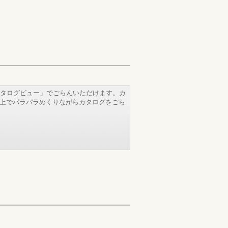
タログビュー」でごらんいただけます。カ
b上でパラパラめくりながらカタログをごら