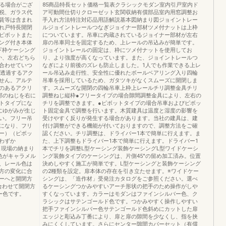
なる場合がござ
85商品特長セット価格一覧表クラシックモダン室内引戸室内ド
税、ガラス代
ア可動間仕切りクローゼット玄関収納有償部品室内用窓調整お
賃等は含まれ
手入れ方法特注対応品用語解説基本図納まり図ジョイントレー
れ戸特長開閉
ルジョイントレールつなぎジョイナー部材ツメ付ナットは上枠
ピボットまた
についています。吊車に内蔵されているジョイナー部材が左右
ング付き本体
扉の吊車同士を固定するため、上レールの吊込みが簡単です。
下枠ケーシング
ジョイントレールの固定は、枠にツメ付ナットを使用してお
か、左右どちら
り、より強度が高くなっています。また、ジョイントレールつ
合わせていつ
なぎにより前後のズレも防止しました。1人でも作業できる上レ
く透過するアク
ール吊込み走行性、安全性に優れたボールベアリング入り四輪
せん。アルテ
吊車を採用しているため、ガタツキがなくスムーズに開閉しま
のあるアクリ
す。スムーズな開閉の四輪吊車上枠上レールチリ調整金具チリ
車端部のねじを右に
調整ねじ縦枠●フリータイプの場合隙間調整金具により、左右の
トタイプにな
チリを調整できます。●ピボットタイプの場合吊車およびピボッ
にゆがみが生じ
ト固定金具で調整を行います。木質建具は温度と湿度の影響を
い。フリー吊
受けやすく反りが発生する場合があります。当社の建具は、建
になり、フリ
付け調整ができる機能が付いておりますので、調整方法をご確
ー）（ピボッ
認ください。チリ調整は、ドライバー1本で簡単に行えます。ま
わずか
た、上下調整もドライバー1本で簡単に行えます。ドライバー1
。現場の納まり
本でチリを調整L型ケーシング装飾ケーシングL型ワイドケーシ
色がキャラメル
ング装飾タイプのケーシングは、片側45°の留め加工済み。位置
、レール色は
決めしやすく施工が簡単です。L型ケーシングと装飾ケーシング
方の変化に合
の2種類を設定。扉本体の存在を引き立たせます。※ワイドケー
ーへと開閉方
シングは、「造作材」受発注カタログをご参照ください。選べ
合わせて開閉方
るケーシングつかみやすいアーチ形状の把手のため操作がしや
ー色です。
すくなっています。カラーはモダンはファインシルバー色、ク
ラシックはサテンゴールド色です。つかみやすく操作しやすい
把手ファインシルバー色サテンゴールド色斜めにカットした扉
エッジと彫込み丁番により、扉と扉の隙間を少なくし、指を挟
みにくくしています。さらにセンター隙間カバーセット（有償