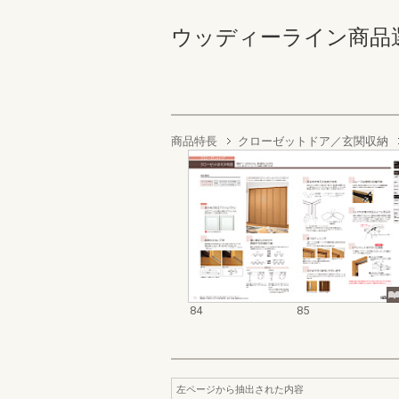
ウッディーライン商品選定カ
商品特長
クローゼットドア／玄関収納
84
85
左ページから抽出された内容