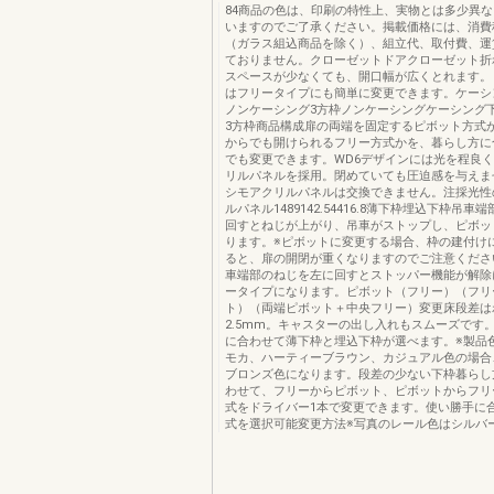
84商品の色は、印刷の特性上、実物とは多少異
いますのでご了承ください。掲載価格には、消費
（ガラス組込商品を除く）、組立代、取付費、運
ておりません。クローゼットドアクローゼット折
スペースが少なくても、開口幅が広くとれます。
はフリータイプにも簡単に変更できます。ケーシ
ノンケーシング3方枠ノンケーシングケーシング
3方枠商品構成扉の両端を固定するピボット方式
からでも開けられるフリー方式かを、暮らし方に
でも変更できます。WD6デザインには光を程良
リルパネルを採用。閉めていても圧迫感を与えま
シモアクリルパネルは交換できません。注採光性
ルパネル1489142.54416.8薄下枠埋込下枠吊
回すとねじが上がり、吊車がストップし、ピボッ
ります。※ピボットに変更する場合、枠の建付け
ると、扉の開閉が重くなりますのでご注意くださ
車端部のねじを左に回すとストッパー機能が解除
ータイプになります。ピボット（フリー）（フリ
ト）（両端ピボット＋中央フリー）変更床段差は
2.5mm。キャスターの出し入れもスムーズです
に合わせて薄下枠と埋込下枠が選べます。※製品
モカ、ハーティーブラウン、カジュアル色の場合
ブロンズ色になります。段差の少ない下枠暮らし
わせて、フリーからピボット、ピボットからフリ
式をドライバー1本で変更できます。使い勝手に
式を選択可能変更方法※写真のレール色はシルバ